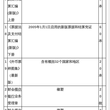
算汇编
本
(新版)》
上册
1
《票据法
2005年1月1日启用的新版票据和结算凭证
6
8
及支付结
0
算汇编
本
(新版)》
下册
1
《外币票
含有概括32个国家和地区
2
9
样图集》
0
（最新
本
版）
2
财会
模仿
橡塑
2
0
银行
业务
0
受理章
枚