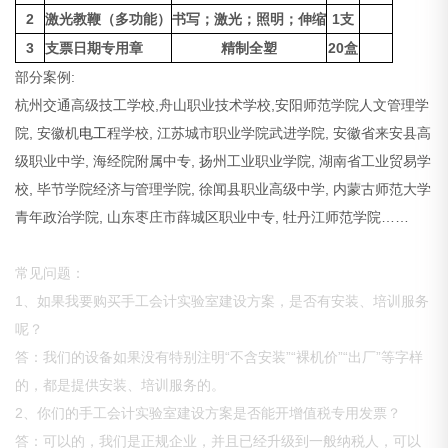
2
激光教鞭（多功能）
书写；激光；照明；伸缩
1支
3
支票日期专用章
精制全塑
20盒
部分案例:
杭州交通高级技工学校,舟山职业技术学校,安阳师范学院人文管理学
院, 安徽机
电工
程学校, 江苏城市职业学院武进学院, 安徽省来安县高
级职业中学, 海经院附属中专, 扬州工业职业学院, 湖南省工业贸易学
校, 毕节学院经济与管理学院, 徐闻县职业高级中学, 内蒙古师范大学
青年政治学院, 山东枣庄市薛城区职业中专, 牡丹江师范学院……
常见问题：
1、如果我要购买手工会计实验室建设方案，是否有安装、培训服务
呢？
答：我们的设备如果没有特别注明“不含安装”“裸机价”“出厂”等字样
的，都是提供安装、培训服务的。
2、你们的手工会计实验室建设方案是否能开增值税专用发票？
答：可以的，我们是正规企业，并且已经升级到一般纳税人，可以