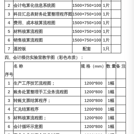
2
会计电算化信息系统图
1500×750×100
1片
3
科目汇总表财务处置整理程序图
1500×750×100
1片
4
费用、成本核算流程图
1500×750×100
1片
5
材料核算流程图
1500×750×100
1片
6
销售核算流程图
1500×750×100
1片
7
遥控板
配套
1只
四、
会计模仿实验室
教学图（彩色布质）：
名 称
规 格（mm）
数 量
备 注
序号
1
生产工序技艺流程图；
1200*800
1幅
2
账务处置整理手工业务流程图
1200*800
1幅
3
转账支票结算程序；
1200*800
1幅
4
汇兑结算程序
1200*800
1幅
5
材料核算流程图；
1200*800
1幅
6
会计循环示意图
1200*800
1幅