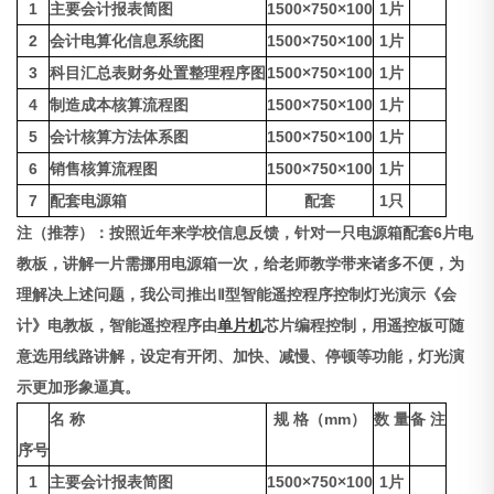
1
主要会计报表简图
1500×750×100
1片
2
会计电算化信息系统图
1500×750×100
1片
3
科目汇总表财务处置整理程序图
1500×750×100
1片
4
制造成本核算流程图
1500×750×100
1片
5
会计核算方法体系图
1500×750×100
1片
6
销售核算流程图
1500×750×100
1片
7
配套电源箱
配套
1只
注（推荐）：按照近年来学校信息反馈，针对一只电源箱配套6片电
教板，讲解一片需挪用电源箱一次，给老师教学带来诸多不便，为
理解决上述问题，我公司推出Ⅱ型智能遥控程序控制灯光演示《会
计》电教板，智能遥控程序由
单片机
芯片编程控制，用遥控板可随
意选用线路讲解，设定有开闭、加快、减慢、停顿等功能，灯光演
示更加形象逼真。
名 称
规 格（mm）
数 量
备 注
序号
1
主要会计报表简图
1500×750×100
1片