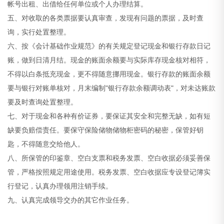
帐号出租、出借给任何单位或个人办理结算。
五、对收取的各类票据要认真审查，发现有问题的票据，及时查
询，实行处置整理。
六、按《会计基础作业规范》的有关规定登记现金和银行存款日记
账，做到日清月结。现金的账面余额要与实际库存现金核对相符，
不得以白条抵充现金，更不得随意挪用现金。银行存款的账面余额
要与银行对账单核对，月末编制"银行存款余额调动表"，对未达账款
要及时查询处置整理。
七、对于现金和各种有价证券，要保证其安全和完整无缺，如有短
缺要负赔偿责任。要保守保险储物储物柜密码的秘密，保管好钥
匙，不得随意交给他人。
八、所保管的印鉴章、空白支票和税务发票、空白收据必须妥善保
管，严格按照规定用途使用。税务发票、空白收据应专设登记簿实
行登记，认真办理领用注销手续。
九、认真完成领导交办的其它作业任务。