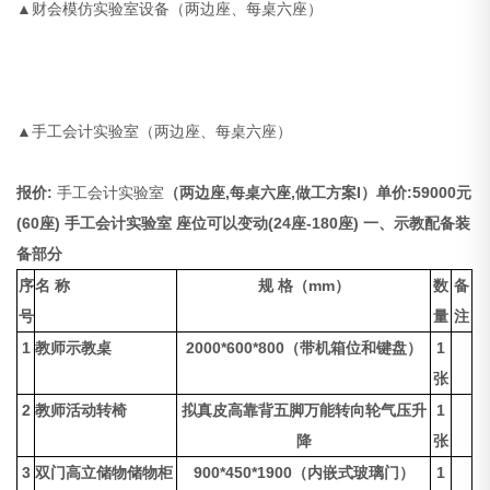
▲财会模仿实验室设备（两边座、每桌六座）
▲手工会计实验室（两边座、每桌六座）
报价:
手工会计实验室
（两边座,每桌六座,做工方案
I
）单价:59000元
(60座)
手工会计实验室
座位可以变动(24座-180座)
一、示教配备装
备部分
序
名 称
规 格（mm）
数
备
号
量
注
1
教师示教桌
2000*600*800（带机箱位和键盘）
1
张
2
教师活动转椅
拟真皮高靠背五脚万能转向轮气压升
1
降
张
3
双门高立储物储物柜
900*450*1900（内嵌式玻璃门）
1