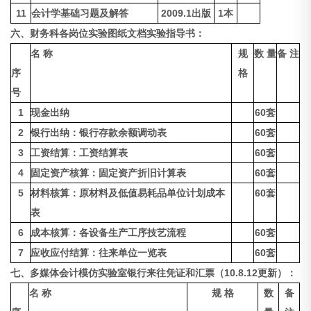
11
会计学基础习题及解答
2009.1出版
1本
六、财务科各岗位实验图纸文档实验指导书：
名 称
规
数 量
备 注
序
格
号
1
现金出纳
60套
2
银行出纳：银行存款余额调动表
60套
3
工资结算：工资结算表
60套
4
固定资产核算：固定资产折旧计算表
60套
5
材料核算：原材料及低值易耗品单位计划成本
60套
表
6
成本核算：各设备生产工序技艺流程
60套
7
应收应付结算：往来单位一览表
60套
七、
多媒体会计模仿实验室
银行来往凭证和汇票（10.8.12更新）：
名 称
规 格
数
备