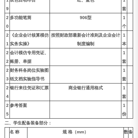
1
双色自动印台
红、蓝色
1
9
套
2
多功能笔筒
906型
1
0
个
2
《企业会计核算模仿
按照财政部最新会计准则及企业会计
1
1
实务实操》
制度编制
本
2
会计模仿专用凭证、
1
2
账册、单据
套
2
财务科各岗位实验图
1
3
纸文档实验指导书
套
2
银行来往凭证和汇票
商业银行通用格式
1
4
套
2
参考答案
1
5
份
二、学生配备装备部分：
名 称
规 格（mm）
数
备