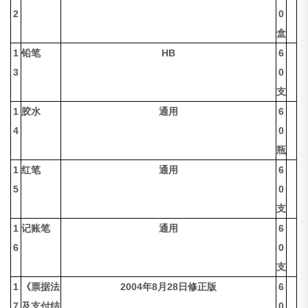
2
0
盒
1
铅笔
HB
6
3
0
支
1
胶水
通用
6
4
0
瓶
1
红笔
通用
6
5
0
支
1
记账笔
通用
6
6
0
支
1
《票据法
2004年8月28日修正版
6
7
及支付结
0