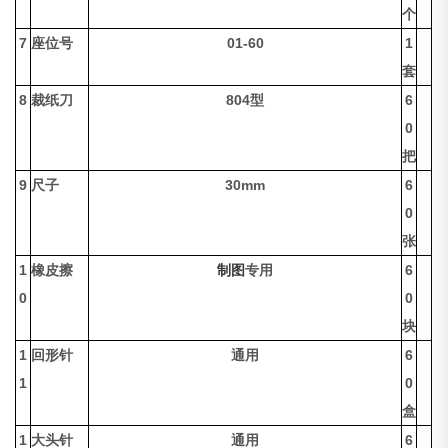
个
7
座位号
01-60
1
套
8
裁纸刀
804型
6
0
把
9
尺子
30mm
6
0
张
1
橡皮擦
制图
专用
6
0
0
块
1
回形针
通用
6
1
0
盒
1
大头针
通用
6