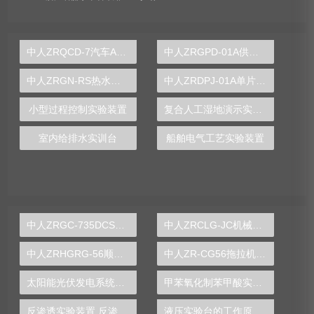
中人ZRQCD-7汽车ABS.ESP.电控空气悬架.电控稳定杆综合底盘实训台
中人ZRGPD-01A供配电技术实验室装置
中人ZRGN-RS热水供暖循环系统综合实训装置
中人ZRDPJ-01A单片机开发应用技术综合实验装置（挂箱式）
小型过程控制实验装置
复合人工湿地演示实验装置
室内给排水实训台
船舶电气工艺实验装置
中人ZRGC-735DCS分布式过程控制系统实训装置
中人ZRCLG-JC机械基础陈列柜（触控语音解说，精制铝模型）
中人ZRHGRG-56顺逆流传热实验台
中人ZR-CG56拖拉机变速箱解剖模型
太阳能光伏发电系统实验实训装置,光伏发电系统实验装置-中人
甲苯氧化制苯甲酸实验装置
反渗透实验装置,反渗透实验设备
液压实验台的工作原理图片,机构运动方案设计实验设计方案模板