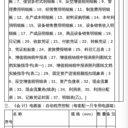
账；7、借贷多栏式明细账；8、应交增值税明细账；9、管
理费用明细账；10、经营费用明细账；11、制造费用明细
账；12、生产成本明细账；13、材料采购明账；14、本年利
润明细账；15、设备销售费用明细账；16、设备销售收入明
细账；17、产成品明细账；18、商品设备销售明细账；19、
日记账；20、收款凭证；21、付款凭证；22、转账凭证；2
3、凭证粘贴签；24、差旅费报销单；25、科目汇总表；2
6、增值税纳税申报表；27、增值税纳税申报表附列图纸文
档实验指导书(表一)；28、增值税纳税申报表附列图纸文档
实验指导书(表二)；29、固定资产进项税额抵扣现象表；3
0、应交增值税明细表；31、资产负债表；32、现金流量
表；33、现金流量表(续表)；34、利润表、35、利润分配
表；36、记账凭证封面；37、明细表(乙)。]
三、《会 计》电教板：自动程序控制（每套配一只专用电源箱）
名 称
规 格（mm）
数 量
备 注
序号