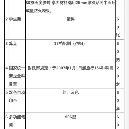
80摄氏度胶封,桌面材料选用25mm厚双贴面半圆后
成型防火烧板。
2
学生凳
塑料
6
0
张
3
算盘
17档铝制（仿钢）
6
0
把
4
国家统一
财政部规定：于2007年1月1日起施行156种科目
2
新企业科
0
目章
盒
5
双色自动
红、蓝色
6
印台
0
套
6
多功能笔
906型
6
筒
0