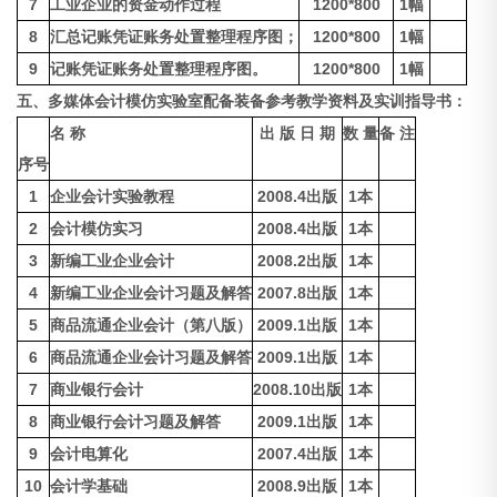
7
工业企业的资金动作过程
1200*800
1幅
8
汇总记账凭证账务处置整理程序图；
1200*800
1幅
9
记账凭证账务处置整理程序图。
1200*800
1幅
五、
多媒体会计模仿实验室
配备装备参考教学资料及实训指导书：
名 称
出 版 日 期
数 量
备 注
序号
1
企业会计实验教程
2008.4出版
1本
2
会计模仿实习
2008.4出版
1本
3
新编工业企业会计
2008.2出版
1本
4
新编工业企业会计习题及解答
2007.8出版
1本
5
商品流通企业会计（第八版）
2009.1出版
1本
6
商品流通企业会计习题及解答
2009.1出版
1本
7
商业银行会计
2008.10出版
1本
8
商业银行会计习题及解答
2009.1出版
1本
9
会计电算化
2007.4出版
1本
10
会计学基础
2008.9出版
1本