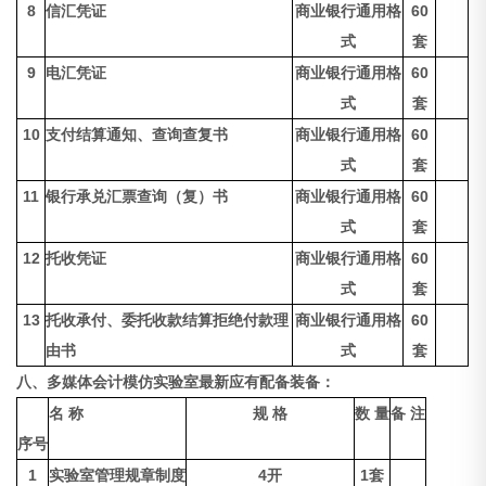
8
信汇凭证
商业银行通用格
60
式
套
9
电汇凭证
商业银行通用格
60
式
套
10
支付结算通知、查询查复书
商业银行通用格
60
式
套
11
银行承兑汇票查询（复）书
商业银行通用格
60
式
套
12
托收凭证
商业银行通用格
60
式
套
13
托收承付、委托收款结算拒绝付款理
商业银行通用格
60
由书
式
套
八、
多媒体会计模仿实验室
最新应有配备装备：
名 称
规 格
数 量
备 注
序号
1
实验室管理规章制度
4开
1套