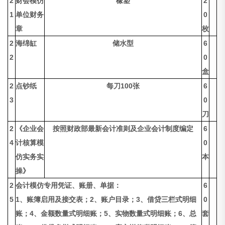
2
财会模仿
橡塑
2
1
单位财务
0
章
枚
2
海绵缸
储水型
6
2
0
盒
2
点钞纸
每刀100张
6
3
0
刀
2
《企业会
按照财政部最新会计准则及企业会计制度编定
6
4
计核算模
0
仿实务实
本
操》
2
会计模仿专用凭证、账册、单据：
6
5
1、账簿启用及接交表；2、账户目录；3、借贷三栏式明细
0
账；4、金额数量式明细账；5、实物数量式明细账；6、总
套