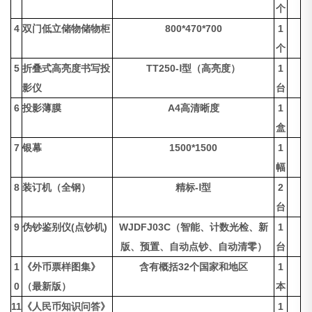
个
4
双门低立储物储物柜
800*470*700
1
个
5
折叠式高亮度书写投
TT250-Ⅰ型（高亮度）
1
影仪
台
6
投影薄膜
A4高清晰度
1
盒
7
银幕
1500*1500
1
幅
8
装订机（全钢）
精标-Ⅰ型
2
台
9
伪钞鉴别仪(点钞机)
WJDFJ03C（智能、计数光检、新
1
版、预置、自动点钞、自动清零）
台
1
《外币票样图集》
含有概括32个国家和地区
1
0
（最新版）
本
11
《人民币知识问答》
1