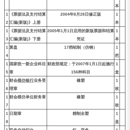
本
1
《票据法及支付结算
2004年8月28日修正版
1
2
汇编(新版)》上册
本
1
《票据法及支付结算
2005年1月1日启用的新版票据和结算
1
3
汇编(新版)》下册
凭证
本
1
算盘
17档铝制（仿钢）
1
4
把
1
国家统一新企业科目
财政部规定：于2007年1月1日起施行
1
5
章
156种科目
盒
1
财会
模仿银行
业务受
橡塑
1
6
理章
枚
1
财会模仿单位财务章
橡塑
1
7
枚
1
日期章
精制全塑
1
8
盒