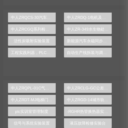
中人ZRQCS-30汽车电动座椅示教板
中人ZRDQ-1电机及电气技术实验装置
中人ZRCGQ系列检测与转换(传感器)技术实训装置
中人ZR-349水生物处理实验装置
活性炭吸附实验装置
新能源汽车永磁同步电机性能检测实训台
工程实践利器，PLC实验台打造专业自动化实验平台
自动生产线拆装与调试实验装置
中人ZRQPL-01C气动与PLC控制实训台
中人ZRCLG-GC公差配合示教陈列柜
中人ZRDT-MJ电梯门机构安装与调试实训装置
中人ZRGD-14城市轨道交通安全管理仿真软件
plc实训室管理制度
-RGHR热管换热器实验装置,热管换热器实验装置
信号与系统实验装置
液压故障检修实验台