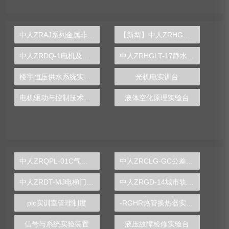
中人ZRAJ系列金属非金属矿山安全生产作业培训设备大全
【新型】中人ZRHGGY-01特殊精馏塔实验装置
中人ZRDQ-1电机及电气技术实验台
中人ZRHGLT-17静水压力实验仪
楼宇恒压供水系统实训台
光机电实训台
电机驱动与控制技术实训装置
液体空化原理实验台
中人ZRQPL-01C气动与PLC控制实训台
中人ZRCLG-GC公差配合示教陈列柜
中人ZRDT-MJ电梯门机构安装与调试实训装置
中人ZRGD-14城市轨道交通安全管理仿真软件
plc实训室管理制度
-RGHR热管换热器实验装置,热管换热器实验装置
信号与系统实验装置
液压故障检修实验台