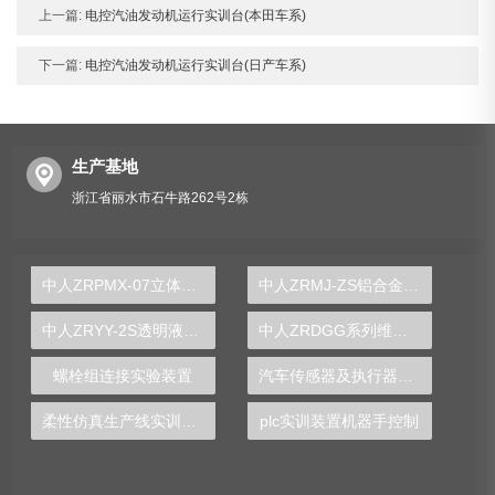
上一篇:
电控汽油发动机运行实训台(本田车系)
下一篇:
电控汽油发动机运行实训台(日产车系)
生产基地
浙江省丽水市石牛路262号2栋
中人ZRPMX-07立体仓库系统控制对象
中人ZRMJ-ZS铝合金注塑模具模型
中人ZRYY-2S透明液压PLC控制与湿式离合器变速箱综合实训台
中人ZRDGG系列维修电工实训柜
螺栓组连接实验装置
汽车传感器及执行器实验台
柔性仿真生产线实训装置
plc实训装置机器手控制