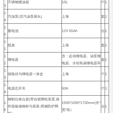
不锈钢燃油箱
10L
个
1
3
1
汽油泵(含汽油泵插头)
上海
套
1
4
1
蓄电池
12V 65Ah
台
1
5
1
线束
上海
套
1
1
1
含：起动继电器、油泵继
继电器
套
1
2
电器、冷却风扇继电器等
1
保险丝与继电器一体盒
上海
个
1
3
1
电源总开关
50A
个
1
4
钢制位移台架(带自锁脚轮装置,操
1
1500*1000*1700mm(长*
作面板储物柜与底座,两侧防护网
台
1
5
宽*高）