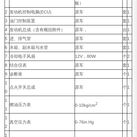
板）
2
发动机控制电脑(ECU)
原车
套
1
3
油门控制装置
原车
套
1
4
发动机总成（含有概括附件）
原车，
台
1
5
进、排气管
原车
套
1
6
水箱、副水箱与水管
原车
套
1
7
冷却电子风扇
12V，80W
个
2
8
结合仪表
原车
套
1
9
诊断座
原车
个
1
1
点火开关总成
原车
个
1
0
1
2
燃油压力表
个
1
0-10kg/cm
1
1
真空压力表
0-76in.Hg
个
1
2
1