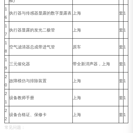
板)
1
执行器与传感器显露的数字显露表
上海
套
1
6
1
执行器显露的发光二极管
上海
套
1
7
1
空气滤清器总成带进气管
原车
套
1
8
1
三元催化器
带全新消声器，上海
套
1
9
2
故障模仿与排除装置
上海
套
1
0
2
设备教师手册
上海
套
1
1
2
设备合格证、保修卡
上海
套
1
2
常见问题：