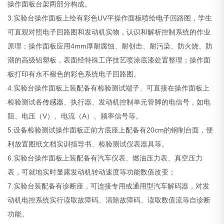
操作面板台架两部分构成。
3.实验台操作面板上绘有彩色UV平操作面板喷绘
电子
回路图，学生
可直观对照电子回路图和发动机实物，认识和解析控制系统的作业
原理；操作面板应用4mm厚耐腐蚀、耐创击、耐污染、防火烧、防
潮的高级铝塑板，表面经特殊工序技艺喷涂底漆处置整理；操作面
板打印有永不褪色的彩色系统电子回路图。
4.实验台操作面板上装配备有检验测试端子、可直接在操作面板上
检验测试各
传感器
、执行器、发动机控制单元管脚的电信号，如电
阻、电压（V）、电流（A）、频率信号等。
5.设备检验测试操作面板正前方底座上配备有20cm的钢制台面，便
利放置图纸文档实训指导书、检验测试仪表器具等。
6.实验台操作面板上装配备有汽车仪表、燃油压力表、真空压力
表，可就地实时显露发动机转动速度等功能数值改变；
7.实验台装配备有诊断座，可连接专用或通用型汽车解码器，对发
动机电控系统实行读取故障码、清除故障码、读取数值流等自诊断
功能。