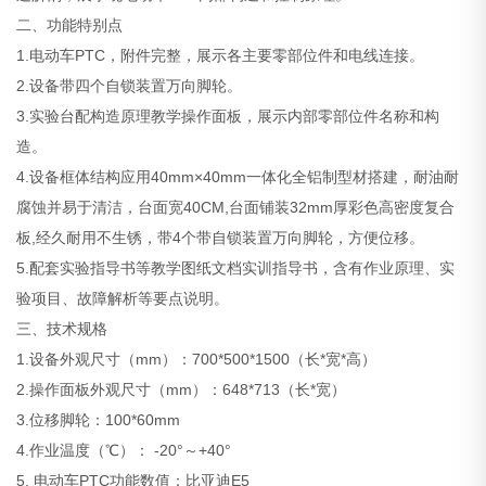
二、功能特别点
1.电动车PTC，附件完整，展示各主要零部位件和电线连接。
2.设备带四个自锁装置万向脚轮。
3.实验台配构造原理教学操作面板，展示内部零部位件名称和构
造。
4.设备框体结构应用40mm×40mm一体化全铝制型材搭建，耐油耐
腐蚀并易于清洁，台面宽40CM,台面铺装32mm厚彩色高密度复合
板,经久耐用不生锈，带4个带自锁装置万向脚轮，方便位移。
5.配套实验指导书等教学图纸文档实训指导书，含有作业原理、实
验项目、故障解析等要点说明。
三、技术规格
1.设备外观尺寸（mm）：700*500*1500（长*宽*高）
2.操作面板外观尺寸（mm）：648*713（长*宽）
3.位移脚轮：100*60mm
4.作业温度（℃）： -20°～+40°
5. 电动车PTC功能数值：比亚迪E5