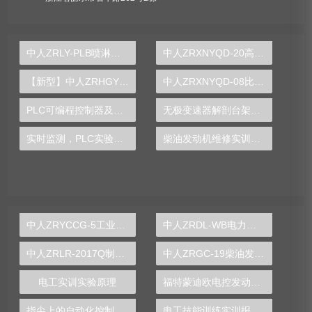
中人ZRLY-PLB喷淋灭火系统实训装置
中人ZRXNYQD-20高压电控总成翻转实训台
【新型】中人ZRHGYL-04离心泵综合实验装置
中人ZRXNYQD-08比亚迪电驱动传递系统实训台
PLC可编程控制器及单片机开发系统实验台
无极变速器解剖台架实训装置
实时监测，PLC实验台提升工业生产效率和品质
柴油发动机维修实训装置
中人ZRYCCG-5工业传感器检测实验装置
中人ZRDL-WB电力系统微机保护综合实训装置
中人ZRLR-2017Q制冷管路维修基本技能实训装置
中人ZRGC-19柴油发动机实训台
电工实训实验原理
福特蒙迪欧电控发动机实训台
指尖上的自动化控制，PLC实验台打造智慧学习新体验
电工技能训练实训报告总结