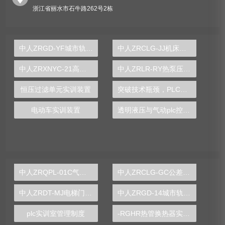
浙江省丽水市石牛路262号2栋
中人ZRGD-YF城市轨道交通客运服务礼仪仿真软件
中人ZRCLG-JJ机床夹具设计示教陈列柜
中人ZRXNYC-21高压器件结构实验台
中人ZRLR-RY热泵压缩机性能实验装置
恒压过滤单元实训装置
突破技术瓶颈，PLC实验台助你实现工业生产突破
电动车实训装置
透明液压与气动plc控制综合实训装置
中人ZRQPL-01C气动与PLC控制实训台
中人ZRCLG-GC公差配合示教陈列柜
中人ZRDT-MJ电梯门机构安装与调试实训装置
中人ZRGD-14城市轨道交通安全管理仿真软件
plc实训室管理制度
-RGHR热管换热器实验装置,热管换热器实验装置