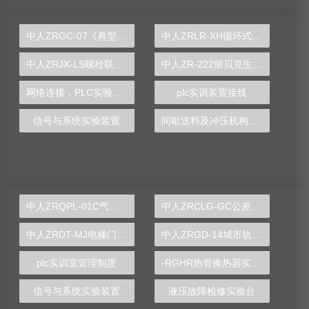
中人ZRGC-07《典型零件》实测绘图训练装置
中人ZRLR-XH循环式空调过程实验台
中人ZRJX-LS螺栓联接静动态综合实验台
中人ZR-222留贝克生物污水处理实验装置
网络连接，PLC实验台引领工业物联网时代
plc实训装置接线
信号与系统实验装置
间歇送料及冲压机构演示实验台
中人ZRQPL-01C气动与PLC控制实训台
中人ZRCLG-GC公差配合示教陈列柜
中人ZRDT-MJ电梯门机构安装与调试实训装置
中人ZRGD-14城市轨道交通安全管理仿真软件
plc实训室管理制度
-RGHR热管换热器实验装置,热管换热器实验装置
信号与系统实验装置
液压故障检修实验台