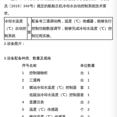
员〔2019〕340号）规定的船舶主机冷却水自动控制系统技术要
求。
冷却水温度
配备有三通调动阀，温度（℃）
传感器
，能够实行
1
（℃）自动控
控制功能数值调节，能够完成冷却水温度（℃）控
套
制系统
制过程实验。
2.设备图片：
3.设备配备种类、数量及规格
序号
名称
单位
数量
1
控制储物柜
台
1
2
三通阀
台
1
3
燃油冷却水温度（℃）控制器
套
1
低硫油冷却水温度（℃）控制器
套
1
4
显露仪表
台
2
5
温度（℃）传感器
个
2
6
模仿温度（℃）传感器
个
2