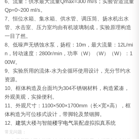
6、流量：供水最大流量Qmax=300 ml/s；实验管道流量
Qp=0~200 ml/s。
7、恒位水箱、集水箱、供水管、调压筒、扬水机出水
管、水击室、压力室均由有机玻璃制成，实验原理构造
一目了然。
8、低噪声无锈蚀水泵，扬程：10m，最大流量：12L/mi
n，转动速度：2800r/min，功率（W）（W）（W）：1
00W。
9、实验所用的流体-水为全循环使用设计，充分节约水
资源。
10、框体构造及台面均为304不锈钢材料，构造紧凑，
外观美观，实操便利。
11、外观尺寸：1100×500×1700mm（长×宽×高），框
体构造为可位移式设计，带脚轮及禁锢脚。
12、
建筑
大楼与智能
楼宇
电气
装配虚拟拟真系统
常见问题：