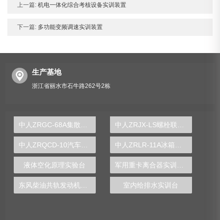
上一篇:
机电一体化综合考核设备实训装置
下一篇:
多功能变频调速实训装置
生产基地
浙江省丽水市石牛路262号2栋
中人ZRGC-68A集散型过程控制综合实验装置
中人ZRJX-LS螺栓联接静动态综合实验台
中人ZRQCD-10汽车驱动与传动系统实训台
中人ZRLR-11A冰箱空调实训考核装置
液体空化原理实验台
军用重卡离合器实训装置
东风柴油共轨发动机实训台
室内给排水实训台