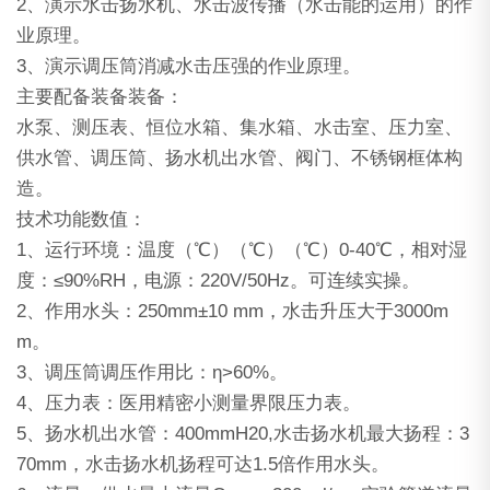
2、演示水击扬水机、水击波传播（水击能的运用）的作
业原理。
3、演示调压筒消减水击压强的作业原理。
主要配备装备装备：
水泵、测压表、恒位水箱、集水箱、水击室、压力室、
供水管、调压筒、扬水机出水管、阀门、不锈钢框体构
造。
技术功能数值：
1、运行环境：温度（℃）（℃）（℃）0-40℃，相对湿
度：≤90%RH，电源：220V/50Hz。可连续实操。
2、作用水头：250mm±10 mm，水击升压大于3000m
m。
3、调压筒调压作用比：η>60%。
4、压力表：医用精密小测量界限压力表。
5、扬水机出水管：400mmH20,水击扬水机最大扬程：3
70mm，水击扬水机扬程可达1.5倍作用水头。