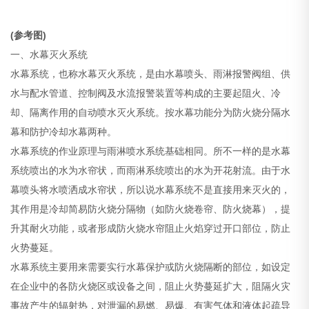
(
参考图)
一、水幕灭火系统
水幕系统，也称水幕灭火系统，是由水幕喷头、雨淋报警阀组、供
水与配水管道、控制阀及水流报警装置等构成的主要起阻火、冷
却、隔离作用的自动喷水灭火系统。按水幕功能分为防火烧分隔水
幕和防护冷却水幕两种。
水幕系统的作业原理与雨淋喷水系统基础相同。所不一样的是水幕
系统喷出的水为水帘状，而雨淋系统喷出的水为开花射流。由于水
幕喷头将水喷洒成水帘状，所以说水幕系统不是直接用来灭火的，
其作用是冷却简易防火烧分隔物（如防火烧卷帘、防火烧幕），提
升其耐火功能，或者形成防火烧水帘阻止火焰穿过开口部位，防止
火势蔓延。
水幕系统主要用来需要实行水幕保护或防火烧隔断的部位，如设定
在企业中的各防火烧区或设备之间，阻止火势蔓延扩大，阻隔火灾
事故产生的辐射热，对泄漏的易燃、易爆、有害气体和液体起疏导