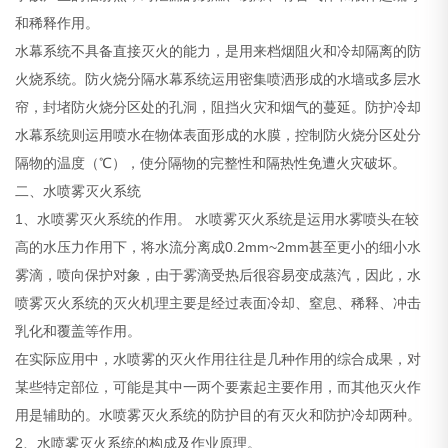
和稀释作用。
水幕系统不具备直接灭火的能力，是用来档烟阻火和冷却隔离的防
火烧系统。防火烧分隔水幕系统运用密集喷洒形成的水墙或多层水
帘，封堵防火烧分区处的孔洞，阻挡火灾和烟气的蔓延。防护冷却
水幕系统则运用喷水在物体表面形成的水膜，控制防火烧分区处分
隔物的温度（℃），使分隔物的完整性和隔热性免遭火灾破坏。
二、水喷雾灭火系统
1、水喷雾灭火系统的作用。
水喷雾灭火系统是运用水雾喷头在较
高的水压力作用下，将水流分离成0.2mm~2mm甚至更小的细小水
雾滴，喷向保护对象，由于雾滴受热后很容易变成蒸汽，因此，水
喷雾灭火系统的灭火机理主要是经过表面冷却、窒息、稀释、冲击
乳化和覆盖等作用。
在实际应用中，水喷雾的灭火作用往往是几种作用的综合成果，对
某些特定部位，可能是其中一两个要素起主要作用，而其他灭火作
用是辅助的。水喷雾灭火系统的防护目的有灭火和防护冷却两种。
2、水喷雾灭火系统的构成及作业原理。