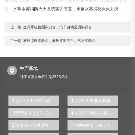
本文来自网络，不代表本站立场，图片为参考图片，转载请注明出
处：
水幕水雾消防灭火系统实训装置，水幕水雾消防灭火系统
上一篇:
空调系统检测实训台，汽车自动空调实训台
下一篇:
液压原理实验台，液压实训平台，气压实验台
生产基地
浙江省丽水市石牛路262号2栋
中人ZR-L01A楼宇智能化工程实训系统(工程型)
中人ZR-525电除雾器实验装置
【新型】中人ZRHGGY-0多功能精馏实验装置
中人ZRHGRG-14建筑材料热阻热流计法测量实验装置
畜牧养殖污水处理实训装置
互联网+教育！PLC实验台让学生乐在实践中学习