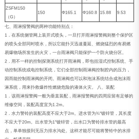
ZSFM150
150
Φ165.1
Φ160.8
15.88
9.53
（G）
七、雨淋报警阀的两种功能特别点：
1．在系统侧管网上装开式喷头，一旦打开雨淋报警阀则整个保护区
的喷头全部同时喷水，所以它能扑灭迅速蔓延、燃烧猛烈的有易燃
易爆物场所发生的火灾，一台雨淋阀只能保护一个防火烧分区。
2．用不一样的控制探测系统打开雨淋阀，即包括湿式控制系统、手
动控制系统或电控制系统，它们全部控制雨淋阀控制腔内的压力，
因而能控制雨淋阀的开闭。雨淋阀也可以和泡沫系统结合成泡沫雨
淋系统，用来扑救爆炸性燃烧危险的液体火灾。
八、装配
1．该雨淋报警阀一般为垂直装配，雨淋报警阀的四周应留有足够的
维修空间，装配高度宜为1.2m。
2．水力警铃的装配高度不应大于2m。进水管为¾″镀锌管，其长度
不应大于20m。出水管为1″镀锌管，出水口为警铃排水管的最高
点，单单独接到无压力排水沟处。这样才能尽可能将警铃中的水排