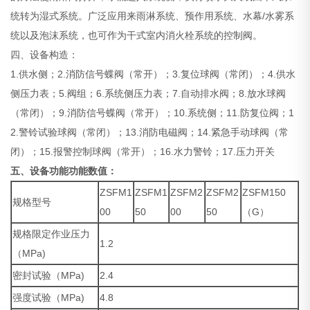
统转为湿式系统。广泛应用来雨淋系统、预作用系统、水幕/水雾系
统以及泡沫系统，也可作为干式室内消火栓系统的控制阀。
四、设备构造：
1.供水侧；2.消防信号蝶阀（常开）；3.复位球阀（常闭）；4.供水
侧压力表；5.阀组；6.系统侧压力表；7.自动排水阀；8.放水球阀
（常闭）；9.消防信号蝶阀（常开）；10.系统侧；11.防复位阀；1
2.警铃试验球阀（常闭）；13.消防电磁阀；14.紧急手动球阀（常
闭）；15.报警控制球阀（常开）；16.水力警铃；17.压力开关
五、设备功能功能数值：
ZSFM1
ZSFM1
ZSFM2
ZSFM2
ZSFM150
规格型号
00
50
00
50
（G）
规格限定作业压力
1.2
（MPa)
密封试验（MPa)
2.4
强度试验（MPa)
4.8