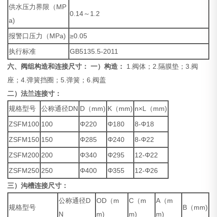
供水压力界限（MP
0.14～1.2
a)
报警口压力（MPa)
≥0.05
执行标准
GB5135.5-2011
六、阀组构造和连接尺寸：
一）构造：
1.阀体；2.隔膜垫；3.阀
座；4.弹簧挡圈；5.弹簧；6.阀盖
二）
法兰连接寸：
规格型号
公称通径DN
D（mm)
K（mm)
n×L（mm)
ZSFM100
100
Φ220
Φ180
8-Φ18
ZSFM150
150
Φ285
Φ240
8-Φ22
ZSFM200
200
Φ340
Φ295
12-Φ22
ZSFM250
250
Φ400
Φ355
12-Φ26
三）沟槽连接尺寸：
公称通径D
OD（m
C（m
A（m
规格型号
B（mm)
N
m)
m)
m)