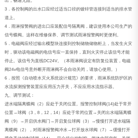
出，畅通无阻。
3．各控制阀的出水口应经过适当口径的镀锌管连接到适当的排水管
道上。
4．雨淋报警阀的进出口应装配信号隔离阀，建议使用本公司生产的
信号蝶阀。这样在维修保养、调节测试雨淋报警阀时更便利。
5．电磁阀应经过输出
模型
块连接到控制储物储物柜上，当发生火灾
时，驱动该电磁阀的电信号应一直保持，直到火灾停止该信号才能
停止。该信号为直线DC24V。（本雨淋阀设定有防复位装置，电磁
阀24v电信号意外断开雨淋阀不会自动关闭，请放心使用。）
6．按照《自动喷水灭火系统设计规范》的要求，雨淋系统防护区的
水流探测报警装置应应用压力开关，不应应用水流指示器。
九、调节测试：
进水端隔离蝶阀（2）应处于关闭位置。报警控制球阀(14)处于常开
位置→球阀（3，8，12，14）应处于常闭位置→关闭出水端隔离蝶
阀（9）→开启供水阀门→开启复位球阀（3）→慢慢打开进水端隔
离蝶阀（2），对雨淋报警阀冲水→打开放水球阀（7）→缓慢打开