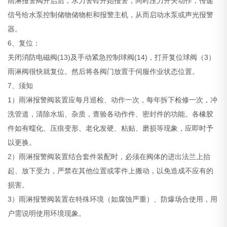
雨淋报警阀开启后，水力警铃开始报警，同时压力开关动作，传递
信号给水泵控制储物储物柜和报警主机，从而启动水泵或声光报警
器。
6、复位：
关闭消防电磁阀(13)及手动紧急控制球阀(14)，打开复位球阀（3）
雨淋阀很快就复位。然后将各阀门放置于伺服作业状态位置。
7、须知
1）雨淋报警阀装置应每月巡检、动作一次，每年拆下检修一次，冲
洗管道，清除水垢、杂质，查验各动作件、密封件的功能。各橡胶
件如有蠕化、压痕变形、老化发硬、粘贴、磨损等现象，应即时予
以更换。
2）雨淋报警阀装置结合套件装配时，必须在阀体的进出法兰上抬
起、放下受力，严禁在其他位置或零件上搬动，以免造成不应有的
损害。
3）雨淋报警阀装置在特殊环境（如腐蚀严重）、防爆场合使用，用
户需说明使用环境现象。