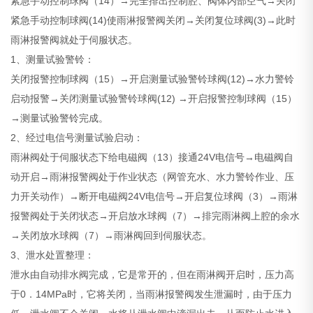
紧急手动控制球阀（14）→完全排出控制腔、阀体内部空气→关闭
紧急手动控制球阀(14)使雨淋报警阀关闭→关闭复位球阀(3)→此时
雨淋报警阀就处于伺服状态。
1、测量试验警铃：
关闭报警控制球阀（15）→开启测量试验警铃球阀(12)→水力警铃
启动报警→关闭测量试验警铃球阀(12) →开启报警控制球阀（15）
→测量试验警铃完成。
2、经过电信号测量试验启动：
雨淋阀处于伺服状态下给电磁阀（13）接通24V电信号→电磁阀自
动开启→雨淋报警阀处于作业状态（网管充水、水力警铃作业、压
力开关动作）→断开电磁阀24V电信号→开启复位球阀（3）→雨淋
报警阀处于关闭状态→开启放水球阀（7）→排完雨淋阀上腔的余水
→关闭放水球阀（7）→雨淋阀回到伺服状态。
3、泄水处置整理：
泄水由自动排水阀完成，它是常开的，但在雨淋阀开启时，压力高
于0．14MPa时，它将关闭，当雨淋报警阀发生泄漏时，由于压力