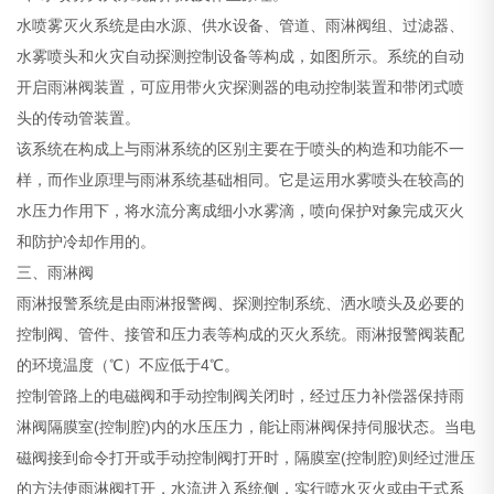
水喷雾灭火系统是由水源、供水设备、管道、雨淋阀组、过滤器、
水雾喷头和火灾自动探测控制设备等构成，如图所示。系统的自动
开启雨淋阀装置，可应用带火灾探测器的电动控制装置和带闭式喷
头的传动管装置。
该系统在构成上与雨淋系统的区别主要在于喷头的构造和功能不一
样，而作业原理与雨淋系统基础相同。它是运用水雾喷头在较高的
水压力作用下，将水流分离成细小水雾滴，喷向保护对象完成灭火
和防护冷却作用的。
三、雨淋阀
雨淋报警系统是由雨淋报警阀、探测控制系统、洒水喷头及必要的
控制阀、管件、接管和压力表等构成的灭火系统。雨淋报警阀装配
的环境温度（℃）不应低于4℃。
控制管路上的电磁阀和手动控制阀关闭时，经过压力补偿器保持雨
淋阀隔膜室(控制腔)内的水压压力，能让雨淋阀保持伺服状态。当电
磁阀接到命令打开或手动控制阀打开时，隔膜室(控制腔)则经过泄压
的方法使雨淋阀打开，水流进入系统侧，实行喷水灭火或由干式系