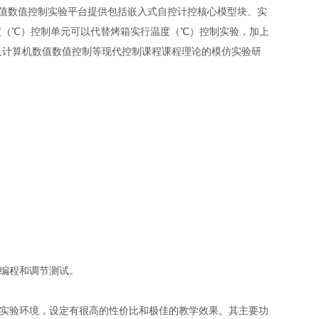
值数值控制实验平台提供包括嵌入式自控计控核心模型块、实
度（℃）控制单元可以代替烤箱实行温度（℃）控制实验，加上
及计算机数值数值控制等现代控制课程课程理论的模仿实验研
的编程和调节测试。
的实验环境，设定有很高的性价比和极佳的教学效果。其主要功