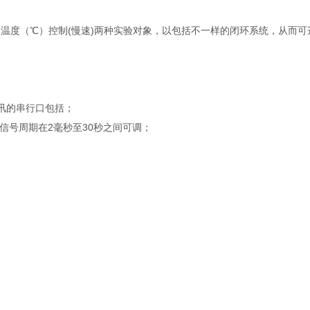
速)和温度（℃）控制(慢速)两种实验对象，以包括不一样的闭环系统，从
通讯的串行口包括；
信号周期在2毫秒至30秒之间可调；