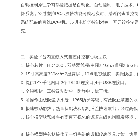
自动控制原理学习掌控把握是自动化、自动控制、
电子
技术、
操系统，经过虚拟PC示波器功能可就地实时、清晰的查看控
系统配备的直线DC
电机
、步进电机等控制对象，可开设控制
究。
二、实验平台内置嵌入式自控计控核心模型块
1. 核心芯片：HD4000，双核双线程/主频2.4Ghz/睿频2.6
2. 15寸高亮度350cd/m2显露屏，10点电容触摸，实操快捷
3. 提供1个 千兆网口,2个RS232连接口,4个 USB连接口。
4. 全铝密封，工控级别防尘，防静电，抗干扰。
5. 前操作面板防尘防水浸，IP65防护等级，有效防止喷溅的
6. 极速被动散热，热量从铝块和铝制后盖快速散出，经过高低温
7. 核心模型块预装备有高度可视化的源语言级包括研发环
8. 核心模型块包括提供了一组先进的虚拟仪表器具功能，