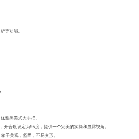
解析等功能。
A
板+优雅黑美式大手把。
手，开合度设定为95度，提供一个完美的实操和显露视角。
料，箱子美观，坚固，不易变形。