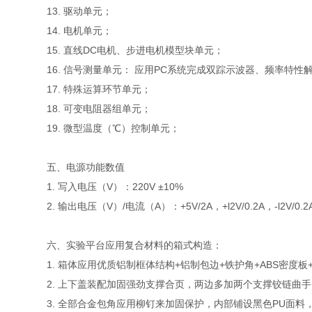
13. 驱动单元；
14. 电机单元；
15. 直线DC电机、步进电机模型块单元；
16. 信号测量单元： 应用PC系统完成双踪示波器、频率特性
17. 特殊运算环节单元；
18. 可变电阻器组单元；
19. 微型温度（℃）控制单元；
五、电源功能数值
1. 写入电压（V）：220V ±10%
2. 输出电压（V）/电流（A）：+5V/2A，+l2V/0.2A，-l2V/0.2
六、实验平台应用复合材料的箱式构造：
1. 箱体应用优质铝制框体结构+铝制包边+铁护角+ABS密度
2. 上下盖装配加固强劲支撑合页，两边多加两个支撑铰链曲
3. 全部合金包角应用柳钉来加固保护，内部铺设黑色PU面