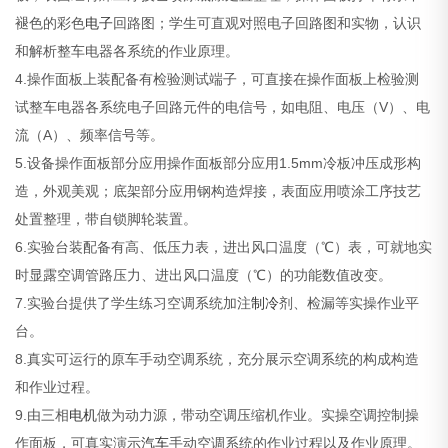
褪色的彩色
电子
回路图；学生可直观对照电子回路图和实物，认识
和解析整车电器各系统的作业原理。
4.操作面板上装配备有检验测试端子，可直接在操作面板上检验测
试整车电器各系统电子回路元件的电信号，如电阻、电压（V）、电
流（A）、频率信号等。
5.设备操作面板部分应用操作面板部分应用1.5mm冷板冲压成形构
造，外观美观；底架部分应用钢构造焊接，表面应用喷涂工序技艺
处置整理，带自锁脚轮装置。
6.实验台装配备有高、低压力表，进出风口温度（℃）表，可就地实
时显露空调管路压力、进出风口温度（℃）的功能数值改变。
7.实验台提供了学生练习空调系统加注
制冷
剂、检漏等实操作业平
台。
8.真实可运行的原车手动空调系统，充分展示空调系统的构成构造
和作业过程。
9.由三相
电机
做为动力源，带动空调压缩机作业。实操空调控制操
作面板，可真实演示
汽车
手动空调系统的作业过程以及作业原理。