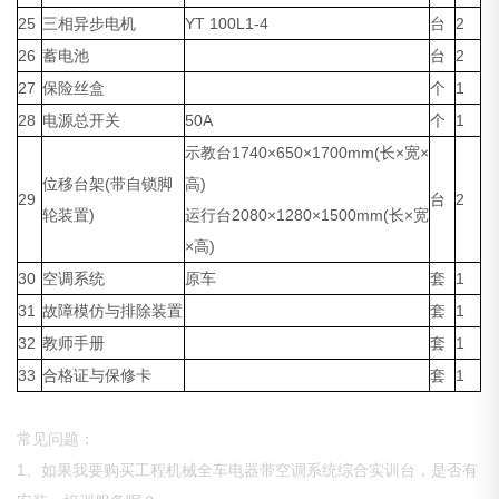
25
三相异步电机
YT 100L1-4
台
2
26
蓄电池
台
2
27
保险丝盒
个
1
28
电源总开关
50A
个
1
示教台1740×650×1700mm(长×宽×
位移台架(带自锁脚
高)
29
台
2
轮装置)
运行台2080×1280×1500mm(长×宽
×高)
30
空调系统
原车
套
1
31
故障模仿与排除装置
套
1
32
教师手册
套
1
33
合格证与保修卡
套
1
常见问题：
1、如果我要购买工程机械全车电器带空调系统综合实训台，是否有