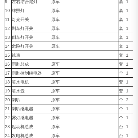
9
左右结合尾灯
原车
套
1
10
牌照灯
原车
套
1
11
灯光开关
原车
套
1
12
刹车灯开关
原车
套
1
13
倒车灯开关
原车
套
1
14
危险灯开关
原车
套
1
15
线束
套
1
16
雨刮总成
原车
套
1
17
雨刮控制继电器
原车
个
1
18
喷水电机
原车
套
1
19
喷水壶
原车
套
1
20
喇叭
原车
个
2
21
喇叭继电器
原车
个
1
22
雾灯继电器
原车
个
1
23
起动机总成
原车
台
1
24
发电机总成
原车
台
1