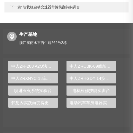
下一篇:
装载机自动变速器带拆装翻转实训台
生产基地
浙江省丽水市石牛路262号2栋
中人ZR-203 A2O法城市污水处理实验装置
中人ZRCBK-09船舶电工技能实训装置
中人ZRXNYC-18车用开关磁阻电动机及控制示教板
中人ZRHGDY-14换热器拆装与维修维护单元实训装置
喷淋灭火系统实验台
电机检修技能实训台
梦想因实践而变得更近，PLC实验台助力学子希望之旅
电动汽车车身电器实训台