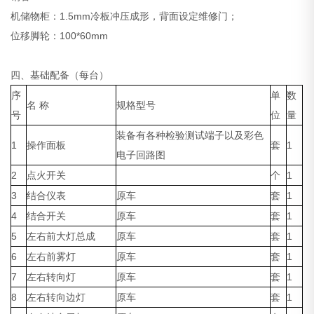
机储物柜：1.5mm冷板冲压成形，背面设定维修门；
位移脚轮：100*60mm
四、基础配备（每台）
序
单
数
名 称
规格型号
号
位
量
装备有各种检验测试端子以及彩色
1
操作面板
套
1
电子回路图
2
点火开关
个
1
3
结合仪表
原车
套
1
4
结合开关
原车
套
1
5
左右前大灯总成
原车
套
1
6
左右前雾灯
原车
套
1
7
左右转向灯
原车
套
1
8
左右转向边灯
原车
套
1