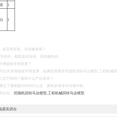
套
1
台
1
型，是否有安装、培训服务呢？
”等字样的，都是提供安装、培训服务的。
开增值税专用发票？
可以开具增值税专用发票，如果您需要开挖掘机回转马达模型,工程机械
自己生产的吗？都有什么产品资质？
过了最新版ISO9001认证，拥有多项专利与著作权。
明出处：
挖掘机回转马达模型,工程机械回转马达模型
电器实训台