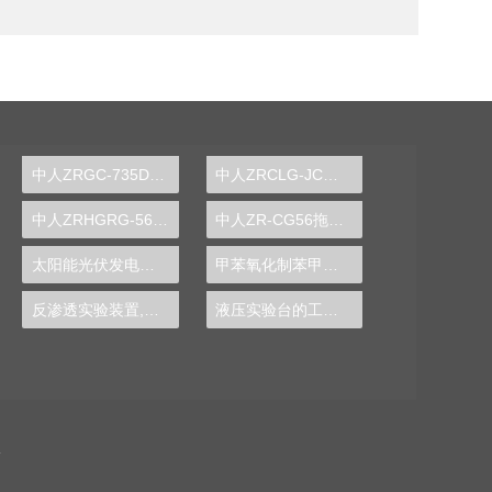
中人ZRGC-735DCS分布式过程控制系统实训装置
中人ZRCLG-JC机械基础陈列柜（触控语音解说，精制铝模型）
中人ZRHGRG-56顺逆流传热实验台
中人ZR-CG56拖拉机变速箱解剖模型
太阳能光伏发电系统实验实训装置,光伏发电系统实验装置-中人
甲苯氧化制苯甲酸实验装置
反渗透实验装置,反渗透实验设备
液压实验台的工作原理图片,机构运动方案设计实验设计方案模板
备