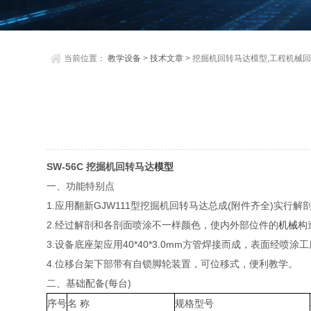
当前位置：
教学设备
>
技术文章
> 挖掘机回转马达模型,工程机械
SW-56C
挖掘机回转马达
模型
一、功能特别点
1.应用翻新GJW111型挖掘机回转马达总成(附件齐全)实
2.经过解剖和各剖面喷涂不一样颜色，使内外部位件的
机械
构
3.设备底座架应用40*40*3.0mm方管焊接而成，表面经喷
4.位移台架下部带有自锁脚轮装置，可位移式，便利教学。
二、基础配备(每台)
序号
名 称
规格型号