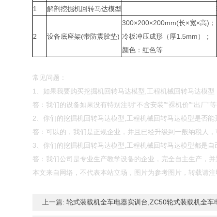
1
解剖挖掘机回转马达模型
300×200×200mm(长×宽×高)；
2
设备底座架(带防震胶垫)
冷板冲压成形（厚1.5mm）；
颜色：红色等
常见问题：
1、如果我要购买挖掘机回转马达模型,工程机械回转马达模
答：我们的设备如果没有特别注明“不含安装”“裸机价”“出厂
2、你们的挖掘机回转马达模型,工程机械回转马达模型是否能
答：可以的，我们是正规企业，并且已经升级到一般纳税人，
3、你们的挖掘机回转马达模型,工程机械回转马达模型都是
答：我们公司是专业生产教学设备的企业，完全自主生产，并通
本文来自网络，不代表本站立场，图片为参考图片，转载请注
上一篇:
轮式装载机全车电器实训台,ZC50轮式装载机全车