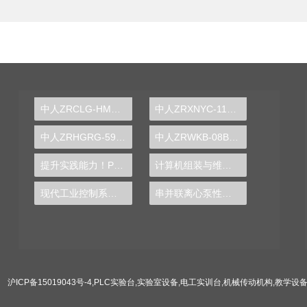
中人ZRCLG-HM焊、铆工工艺学示教陈列柜
中人ZRXNYC-11电动汽车CAN总线实训台
中人ZRHGRG-59比热容测定实验仪
中人ZRWKB-08B网孔型中级维修电工实训台
提升实践能力！PLC实验台带你进入智能控制新领域
计算机组装与维修实验装置
现代工业控制系统的核心——PLC实验台原理与应用
串并联离心泵性能测试实验台
沪ICP备15019043号-4
,
PLC实验台
,
实验室设备
,
电工实训台
,
机械传动机构
,
教学设