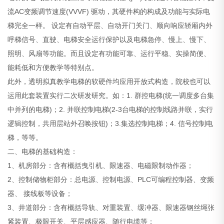
流AC变频调节速度(VVVF) 驱动，其硬件构的构成及功能与实际电
梯完全一样。 设定有自动平层、自动开门关门、顺向响应轿厢内外
呼梯信号、直驶、电梯安全运行保护以及电梯急停、慢上、慢下、
照明、风扇等功能。而且设定有功能可靠、运行平稳、实操简便、
能耗低和方便教学等特别点。
此外，透明拟真教学电梯的软硬件均应用开放式构造，院校也可以
运用此套装置实行二次研发研究。如：1. 群控电梯(统一调度多台集
中并列的电梯)；2. 并联控制电梯(2-3台电梯的控制线路并联，实行
逻辑控制，共用层站外召唤按钮)；3.集选控制电梯；4. 信号控制电
梯，等等。
二、电梯的基础构造：
1、机房部分：含有概括曳引机、限速器、电磁限制动作器；
2、控制储物柜部分：总电源、控制电源、PLC可编程控制器、变频
器、 接线板等设备；
3、井道部分：含有概括导轨、对重装置、缓冲器、限速器钢丝绳张
紧装置、极限开关、平层感应器、随行电缆等；