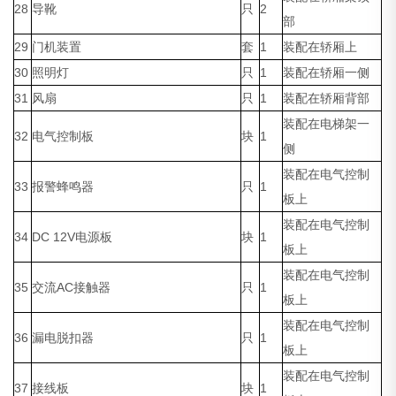
28
导靴
只
2
部
29
门机装置
套
1
装配在轿厢上
30
照明灯
只
1
装配在轿厢一侧
31
风扇
只
1
装配在轿厢背部
装配在电梯架一
32
电气控制板
块
1
侧
装配在电气控制
33
报警蜂鸣器
只
1
板上
装配在电气控制
34
DC 12V电源板
块
1
板上
装配在电气控制
35
交流AC接触器
只
1
板上
装配在电气控制
36
漏电脱扣器
只
1
板上
装配在电气控制
37
接线板
块
1