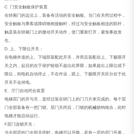
C. 门安全触板保护装置
在轿厢门的边沿上，装备有活动的安全触板。当门在关闭过程中，
安全触板与乘客或障碍物相接触时，经过与安全触板相连的联杆，
触及装在轿厢门上的微动开关动作，使门重新打开，避免事故发
生。
D. 上、下限位开关：
在电梯井道的上、下端部装配此开关，并而且装配在上、下极限开
关之内，起目的在于保护较箱不超出此界限，如果超出上限位或下
限位，则电机自动停止，不在作业，跟上、下极限开关区分在于此
开关不会掉电。
E、厅门自动闭合装置
电梯层门的开与关，是经过装在轿门上的门刀片来完成的。每个层
门全部装备有一把门锁。层门关闭后，门锁的
机械
锁钩啮合，此时
电梯才能启动运行。
F层门连锁开关：
当全部层的门全部关闭时，电梯可以升降，若有一层的层门开着，