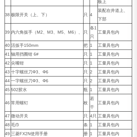
板上
装配在井道上、
38
极限开关（上、下）
只
4
下部
各1
39
内六角扳手（M2、M3、M5、M6）、
只
工量具包内
只
40
活扳手150mm
把
1
工量具包内
41
轴用挡圈钳 6#
只
1
工量具包内
42
尖嘴钳
只
1
工量具包内
43
十字螺丝刀Φ3、Φ6
只
2
工量具包内
44
一字螺丝刀Φ3、Φ6
只
2
工量具包内
45
502胶水
瓶
1
工量具包内
若
46
常用螺钉
枚
工量具包内
干
47
微动开关
只
4只
工量具包内
48
毛巾
条
1
工量具包内
49
三菱FX2N使用手册
册
1
工量具包内