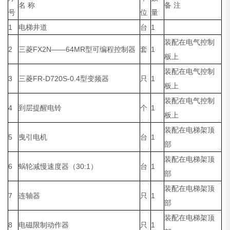
名 称
备 注
号
位
量
1
电梯井道
台
1
装配在电气控制
2
三菱FX2N——64MR型可编程控制器
套
1
板上
装配在电气控制
3
三菱FR-D720S-0.4型变频器
只
1
板上
装配在电气控制
4
到层提醒电铃
个
1
板上
装配在电梯架顶
5
曳引电机
台
1
部
装配在电梯架顶
6
蜗轮减慢速度器（30:1）
台
1
部
装配在电梯架顶
7
连轴器
只
1
部
装配在电梯架顶
8
电磁限制动作器
只
1