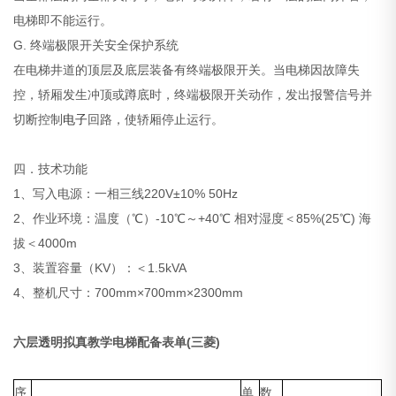
电梯即不能运行。
G. 终端极限开关安全保护系统
在电梯井道的顶层及底层装备有终端极限开关。当电梯因故障失
控，轿厢发生冲顶或蹲底时，终端极限开关动作，发出报警信号并
切断控制
电子
回路，使轿厢停止运行。
四．技术功能
1、写入电源：一相三线220V±10% 50Hz
2、作业环境：温度（℃）-10℃～+40℃ 相对湿度＜85%(25℃) 海
拔＜4000m
3、装置容量（KV）：＜1.5kVA
4、整机尺寸：700mm×700mm×2300mm
六层透明拟真教学电梯配备表单
(
三菱)
序
单
数