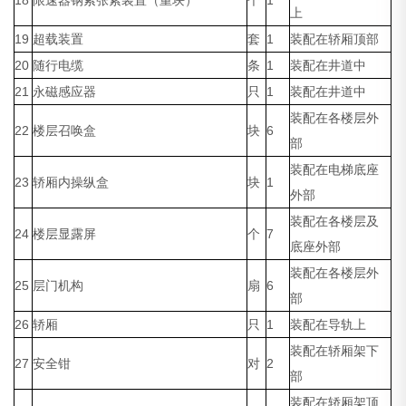
18
限速器钢索张紧装置（重块）
个
1
上
19
超载装置
套
1
装配在轿厢顶部
20
随行电缆
条
1
装配在井道中
21
永磁感应器
只
1
装配在井道中
装配在各楼层外
22
楼层召唤盒
块
6
部
装配在电梯底座
23
轿厢内操纵盒
块
1
外部
装配在各楼层及
24
楼层显露屏
个
7
底座外部
装配在各楼层外
25
层门机构
扇
6
部
26
轿厢
只
1
装配在导轨上
装配在轿厢架下
27
安全钳
对
2
部
装配在轿厢架顶