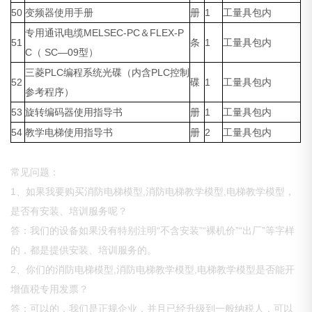
50
变频器使用手册
册
1
工量具包内
专用通讯电缆MELSEC-PC＆FLEX-P
51
条
1
工量具包内
C（ SC—09型）
三菱PLC编程系统光碟（内含PLC控制
52
碟
1
工量具包内
参考程序）
53
旋转编码器使用指导书
册
1
工量具包内
54
教学电梯使用指导书
册
2
工量具包内
常见问题：
1、如果我要购买消防电梯模型,消防电梯教学模型,电梯教学模型，
是否有安装、培训服务呢？
答：我们的设备如果没有特别注明“不含安装”“裸机价”“出厂”等字样
的，都是提供安装、培训服务的。
2、你们的消防电梯模型,消防电梯教学模型,电梯教学模型是否能开
增值税专用发票？
答：可以的，我们是正规企业，并且已经升级到一般纳税人，可以