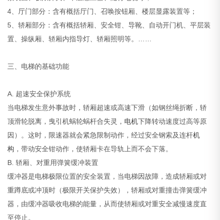
4、厅门部分：含有概括厅门、召唤按钮厢、楼层显露装置等；
5、轿厢部分：含有概括轿厢、安全钳、导靴、自动开门机、平层装
置、操纵厢、轿厢内指导灯、轿厢照明等。……
三、电梯的基础功能
A. 超速安全保护系统
当电梯发生意外事故时，轿厢超速或高速下滑（如钢丝绳折断，轿
顶滑轮脱离，曳引机蜗轮蜗杆合失灵，
电机
下降转动速度过高等原
因）。这时，限速器就会紧急限制动作，经过安全钢索及连杆
机
构
，带动安全钳动作，使轿厢卡在导轨上而不会下落。
B. 轿厢、对重用弹簧缓冲装置
缓冲器是电梯极限位置的安全装置，当电梯因故障，造成轿厢或对
重蹲底或冲顶时（极限开关保护失效），轿厢或对重撞击弹簧缓冲
器，由缓冲器吸收电梯的能量，从而使轿厢或对重安全减慢速度直
至停止。