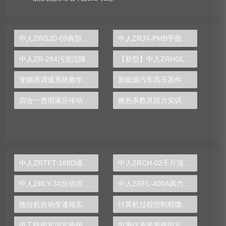
中人ZRGJD-09典型机电设备组合实训台
中人ZRJX-PMB平面及空间机构运动设计分析与测试实验台
中人ZR-284污泥沉降实验台
【新型】中人ZRHGLY-05综合流体力学实验装置
变频器调速系统教学实验装置
新能源汽车高压器件实验装置
四合一透明液压传动实验台
换热系数及阻力实训装置
中人ZRTFT-188D通用电工、电子、电拖实验装置
中人ZRCH-02千斤顶测绘实验装置
中人ZRLY-34自动消防报警联动系统实训装置
中人ZRFL-400A风力发电系统实训台
拖拉机自动变速箱实训台,拖拉机自动变速箱实训设备,拖拉机自动变速箱实训装置-中人
计算机过程控制精馏操作实训装置
电工技能实训实验报告总结
电测仪表装表接电实验台