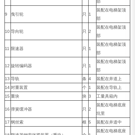
部
装配在电梯架顶
9
曳引轮
只
1
部
装配在电梯架顶
10
导向轮
只
2
部
装配在电梯架顶
11
限速器
只
1
部
装配在电梯架顶
12
旋转编码器
只
1
部
13
导轨
条
4
装配在井道上
14
对重装置
个
1
装配在导轨上
15
重块
块
3
工量具箱内
装配在电梯底座
16
弹簧缓冲器
只
2
坑里
17
纲丝索
根
5
装配在井道中
装配在电梯底座