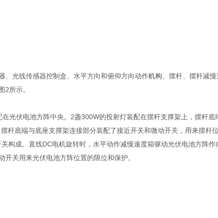
器
、光线传感器控制盒、水平方向和俯仰方向动作
机构
、摆杆、摆杆减慢
图2所示。
配在光伏电池方阵中央。2盏300W的投射灯装配在摆杆支撑架上，摆杆
。摆杆底端与底座支撑架连接部分装配了接近开关和微动开关，用来摆杆
开关构成。直线DC电机旋转时，水平动作减慢速度箱驱动光伏电池方阵
动开关用来光伏电池方阵位置的限位和保护。