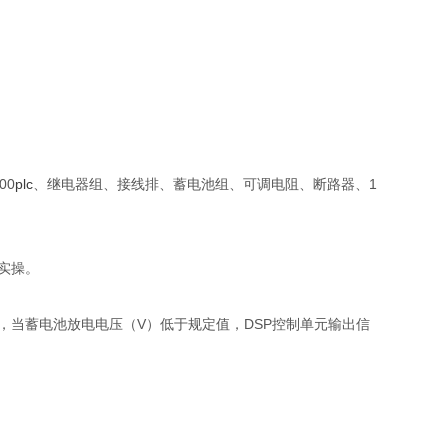
00
plc
、继电器组、接线排、蓄电池组、可调电阻、断路器、1
实操。
，当蓄电池放电电压（V）低于规定值，DSP控制单元输出信