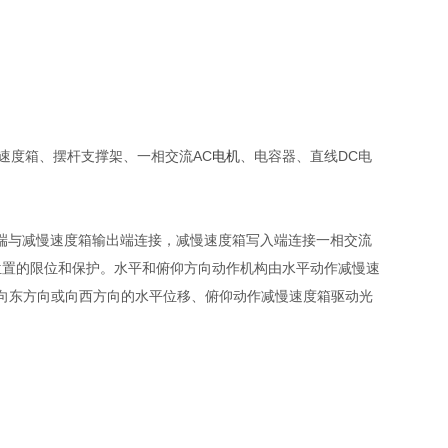
速度箱、摆杆支撑架、一相交流AC
电机
、电容器、直线DC电
底端与减慢速度箱输出端连接，减慢速度箱写入端连接一相交流
位置的限位和保护。水平和俯仰方向动作机构由水平动作减慢速
作向东方向或向西方向的水平位移、俯仰动作减慢速度箱驱动光