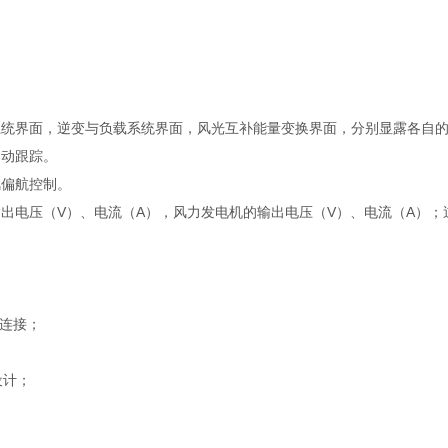
系统界面，逆变与负载系统界面，风光互补能量变换界面，分别显露各自
自动跟踪。
风偏航控制。
出电压（V）、电流（A），风力发电机的输出电压（V）、电流（A）；
和连接；
设计；
；