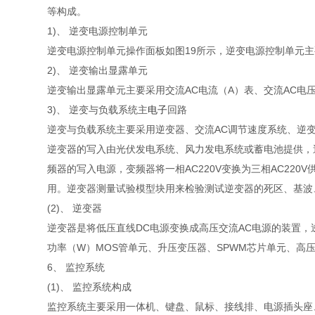
等构成。
1)、 逆变电源控制单元
逆变电源控制单元操作面板如图19所示，逆变电源控制单元主要采
2)、 逆变输出显露单元
逆变输出显露单元主要采用交流AC电流（A）表、交流AC电压（
3)、 逆变与负载系统主
电子
回路
逆变与负载系统主要采用逆变器、交流AC调节速度系统、逆
逆变器的写入由光伏发电系统、风力发电系统或蓄电池提供，逆变
频器的写入电源，变频器将一相AC220V变换为三相AC220
用。逆变器测量试验模型块用来检验测试逆变器的死区、基波
(2)、 逆变器
逆变器是将低压直线DC电源变换成高压交流AC电源的装置，
功率（W）MOS管单元、升压变压器、SPWM芯片单元、高
6、 监控系统
(1)、 监控系统构成
监控系统主要采用一体机、键盘、鼠标、接线排、电源插头座