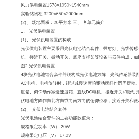
风力供电装置1578×1950×1540mm
实验储物柜 3200×650×2000mm
(2)、 场地面积：20平方米
三、 各单元简介
1、 光伏供电装置
(1)、 光伏供电装置的构成
光伏供电装置主要采用光伏电池结合套件、投射灯、光线
传感
机、接近开关、微动开关、底座支撑架等设备与器件构成，如
图2 光伏供电装置
4块光伏电池结合套件并联构成光伏电池方阵，光线传感器装
AC电机。电机旋转时，经过减慢速度箱驱动摆杆作圆周摆动
度箱、俯仰动作减慢速度箱、直线DC电机、接近开关和微动
伏电池方阵作向北方向或向南方向的俯仰位移，接近开关和微
(2)、 光伏电池结合套件
光伏电池结合套件的主要功能数值为：
规格限定功率（W） 20W
规格限定电压（V） 17.2V