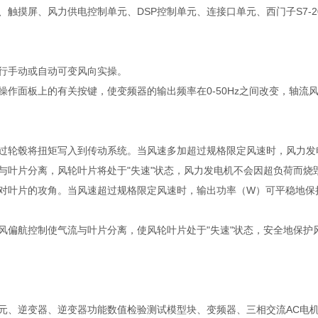
触摸屏、风力供电控制单元、DSP控制单元、连接口单元、西门子S7-2
行手动或自动可变风向实操。
作面板上的有关按键，使变频器的输出频率在0-50Hz之间改变，轴流
过轮毂将扭矩写入到传动系统。当风速多加超过规格限定风速时，风力发
与叶片分离，风轮叶片将处于"失速"状态，风力发电机不会因超负荷而烧
对叶片的攻角。当风速超过规格限定风速时，输出功率（W）可平稳地保
风偏航控制使气流与叶片分离，使风轮叶片处于"失速"状态，安全地保护
元、逆变器、逆变器功能数值检验测试模型块、变频器、三相交流AC电