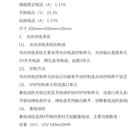
规格限定电流（A） 1.17A
开路电压（V） 21.4V
短路电流（A） 1.27A
尺寸 430mm×430mm×28mm
2、 光伏供电系统
(1)、 光伏供电系统的构成
光伏供电系统主要采用光伏电源控制单元、光伏输出显露单元
2V开关电源、网孔架等构成。如图3所示。
(2)、 控制方法
光伏供电控制单元的追日功能有手动控制盒自动控制两个状态
(3)、 DSP控制单元和连接口单元
蓄电池的充电过程及充电保护由DSP控制单元、连接口单元及
号驱动继电器作业，继电器常闭触点断开，切断蓄电池的放电
(4)、 蓄电池组
蓄电池组选用4节阀控密封式铅酸蓄电池，主要功能数值：
容量（KV） 12V 18Ah/20HR