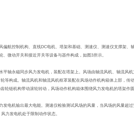
风偏航控制机构、直线DC电机、塔架和基础、测速仪、测速仪支撑架、轴
轮、微动开关和接近开关等设备与器件构成，如图3所示。
水平轴永磁同步风力发电机，装配在塔架上。风场由轴流风机、轴流风机
向轮等构成。轴流风机和轴流风机框罩装配在风场动作机构箱体上部，传动
动齿轮链机构带动滚轮转动，风场动作机构箱体围绕风力发电机的塔架作
力发电机输出最大电能。测速仪检验测试风场的风量，当风场的风量超过安
，风力发电机处于限制动作状态。