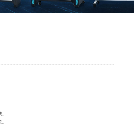
成。
统。