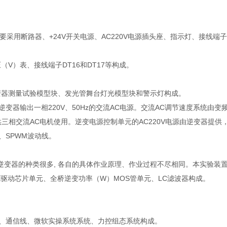
用断路器、+24V开关电源、AC220V电源插头座、指示灯、接线端子D
V）表、接线端子DT16和DT17等构成。
变器测量试验模型块、发光管舞台灯光模型块和警示灯构成。
器输出一相220V、50Hz的交流AC电源。交流AC调节速度系统由变频
V供三相交流AC电机使用。逆变电源控制单元的AC220V电源由逆变器提
、SPWM波动线。
逆变器的种类很多, 各自的具体作业原理、作业过程不尽相同。本实验装置
压驱动芯片单元、全桥逆变功率（W）MOS管单元、LC滤波器构成。
、通信线、微软实操系统系统、力控组态系统构成。