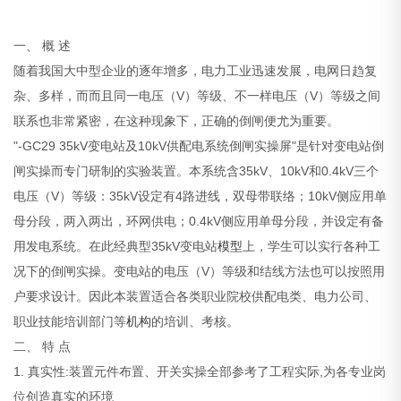
一、 概 述
随着我国大中型企业的逐年增多，电力工业迅速发展，电网日趋复
杂、多样，而而且同一电压（V）等级、不一样电压（V）等级之间
联系也非常紧密，在这种现象下，正确的倒闸便尤为重要。
"-GC29 35kV变电站及10kV供配电系统倒闸实操屏"是针对变电站倒
闸实操而专门研制的实验装置。本系统含35kV、10kV和0.4kV三个
电压（V）等级：35kV设定有4路进线，双母带联络；10kV侧应用单
母分段，两入两出，环网供电；0.4kV侧应用单母分段，并设定有备
用发电系统。在此经典型35kV变电站
模型
上，学生可以实行各种工
况下的倒闸实操。变电站的电压（V）等级和结线方法也可以按照用
户要求设计。因此本装置适合各类职业院校供配电类、电力公司、
职业技能培训部门等
机构
的培训、考核。
二、 特 点
1. 真实性:装置元件布置、开关实操全部参考了工程实际,为各专业岗
位创造真实的环境