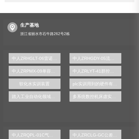
生产基地
浙江省丽水市石牛路262号2栋
中人ZRHGLT-06雷诺实验仪
中人ZRHGDY-05流化床干燥单元实训装置
中人​ZRPMX-09单容水箱液位控制对象
中人ZRLYT-41群控电梯模型
软化水实训装置
plc实训用到的硬件有哪些
踏入工业自动化领域的第一步——选择合适的PLC实验台
多系统数控机床虚实一体实验台
中人ZRQPL-01C气动与PLC控制实训台
中人ZRCLG-GC公差配合示教陈列柜