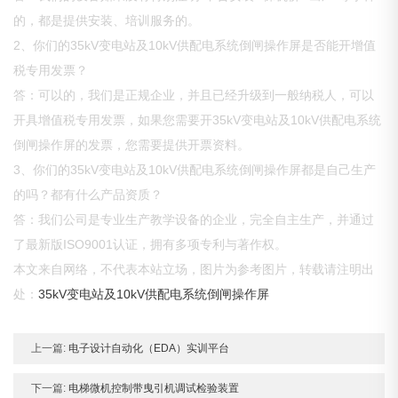
的，都是提供安装、培训服务的。
2、你们的35kV变电站及10kV供配电系统倒闸操作屏是否能开增值
税专用发票？
答：可以的，我们是正规企业，并且已经升级到一般纳税人，可以
开具增值税专用发票，如果您需要开35kV变电站及10kV供配电系统
倒闸操作屏的发票，您需要提供开票资料。
3、你们的35kV变电站及10kV供配电系统倒闸操作屏都是自己生产
的吗？都有什么产品资质？
答：我们公司是专业生产教学设备的企业，完全自主生产，并通过
了最新版ISO9001认证，拥有多项专利与著作权。
本文来自网络，不代表本站立场，图片为参考图片，转载请注明出
处：
35kV变电站及10kV供配电系统倒闸操作屏
上一篇:
电子设计自动化（EDA）实训平台
下一篇:
电梯微机控制带曳引机调试检验装置