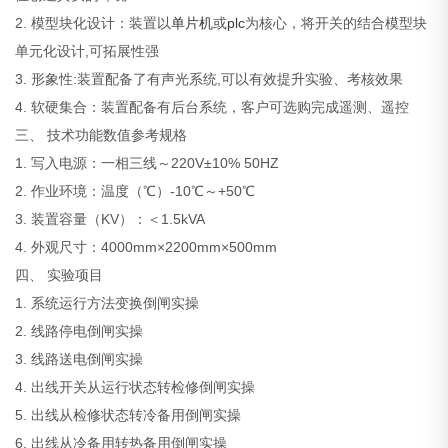
2. 模型块化设计：装置以
单片机
或
plc
为核心，将开关的结合模型块
单元化设计,可拓展性强
3. 形象性:装置配备了有声光系统,可以有效提升实验、考核效果
4. 软硬集合：装置配备有后台系统，客户可选购完成遥测、遥控
三、 技术功能数值参考规格
1. 写入电源：一相三线～220V±10% 50HZ
2. 作业环境：温度（℃）-10℃～+50℃
3. 装置容量（KV）：＜1.5kVA
4. 外观尺寸：4000mm×2200mm×500mm
四、 实验项目
1. 系统运行方法变换倒闸实操
2. 线路停电倒闸实操
3. 线路送电倒闸实操
4. 出线开关从运行状态转检修倒闸实操
5. 出线从检修状态转冷备用倒闸实操
6. 出线从冷备用转热备用倒闸实操