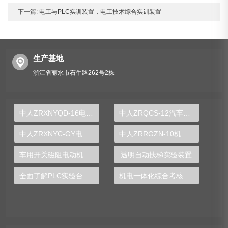
下一篇:
电工与PLC实训装置，电工技术综合实训装置
生产基地
浙江省丽水市石牛路262号2栋
中人ZRXNYQD-16电动汽车控制策略示教板
中人ZRQCS-12汽车自动空调实训台
中人ZRXNYC-GY电动车高压控制与充电实训台
中人ZRRGZN-10机器视觉教学实验箱
车用开关磁阻电动机及控制实验装置
透明自动扶梯实验装置
全面了解PLC实验台的功能与操作技巧
机电一体化综合考核实训装置