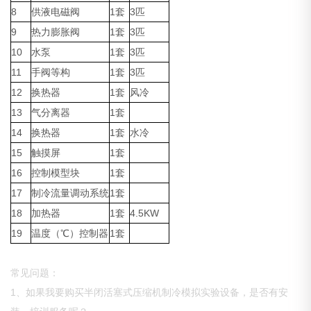
8
供液电磁阀
1套
3匹
9
热力膨胀阀
1套
3匹
10
水泵
1套
3匹
11
手阀等构
1套
3匹
12
换热器
1套
风冷
13
气分离器
1套
14
换热器
1套
水冷
15
触摸屏
1套
16
控制模型块
1套
17
制冷流量调动系统
1套
18
加热器
1套
4.5KW
19
温度（℃）控制器
1套
常见问题：
1、如果我要购买半闭活塞式压缩机制冷模拟实验设备，是否有安