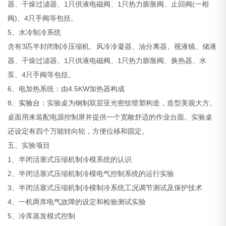
器、干燥过滤器、1只供液电磁阀、1只热力膨胀阀、止回阀(一相
阀)、4只手阀等包括。
5、水冷制冷系统
含有3匹半封闭制冷压缩机、风冷冷凝器、油分离器、视液镜、储液
器、干燥过滤器、1只供液电磁阀、1只热力膨胀阀、换热器、水
泵、4只手阀等包括。
6、电加热系统：由4.5KW加热器构成
8、
实验台
：实验桌为钢制双层亚光密纹喷塑构造，造型美观大方。
桌面用来装配电源控制屏并提供一个宽敞舒适的作业台面。实验桌
还设定有四个万能转向轮，方便位移和固定。
五、实验项目
1、半闭活塞式压缩机制冷模系统的认识
2、半闭活塞式压缩机制冷模电气控制系统的运行实验
3、半闭活塞式压缩机制冷模制冷系统工况调节测试及保护技术
4、一机两库电气故障的设定和检验测试实验
5、冷库蒸发模式控制