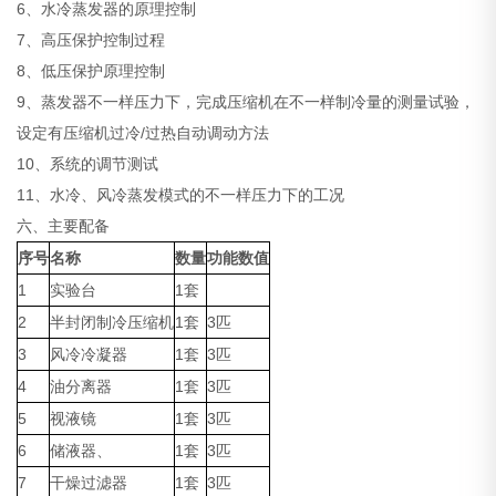
6、水冷蒸发器的原理控制
7、高压保护控制过程
8、低压保护原理控制
9、蒸发器不一样压力下，完成压缩机在不一样制冷量的测量试验，
设定有压缩机过冷/过热自动调动方法
10、系统的调节测试
11、水冷、风冷蒸发模式的不一样压力下的工况
六、主要配备
序号
名称
数量
功能数值
1
实验台
1套
2
半封闭制冷压缩机
1套
3匹
3
风冷冷凝器
1套
3匹
4
油分离器
1套
3匹
5
视液镜
1套
3匹
6
储液器、
1套
3匹
7
干燥过滤器
1套
3匹