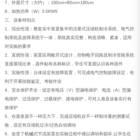
7、外观尺寸（大约）：180cm×80cm×180cm
8、加热功率（W）3.5KW9
三、设备特别点
1、综合性强：整套实中装置集半闭活塞式压缩机制冷系统、电气控
制系统及故障系统于一体，系统真实完整，构造清晰、紧凑，适用
对实验的要求
2、直观性强：装置应用敞开式设计，控制
电子
回路及制冷管路系统
直接展现出来，器件贴有名称标识，学生可直观认识各种器件
3、实验性强：台体设定有故障装置，可完成电气控制故障设定，有
利于开展技能鉴定、考核作业
4、安全保护齐全：设定有电压（V）型漏电保护、电流（A）型漏
电保护、过流保护、过载保护、接地保护，可对人身及设备实行有
效保护
5、在蒸发器不一样压力下，完成压缩机在不一样制冷量的测量试
验，设定有压缩机过冷/过热自动调动
6、改变了
机械
式节流装置在实验过程中难以调动和损坏,让学生在