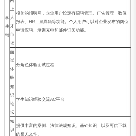
网
上
模仿的招聘网，企业用户设定有招聘管理、广告管理，数值
人
学
报表、HR工量具箱等功能。个人用户可以对企业发布的岗位
才
生
申请应聘、培训充电和邮件订阅功能。
市
端
场
面
试
分角色体验面试过程
体
验
知
识
学生知识经验交流AC平台
论
坛
知
提供丰富的案例、法律法规知识、基础知识，以及可供下载
识
的相关文件。