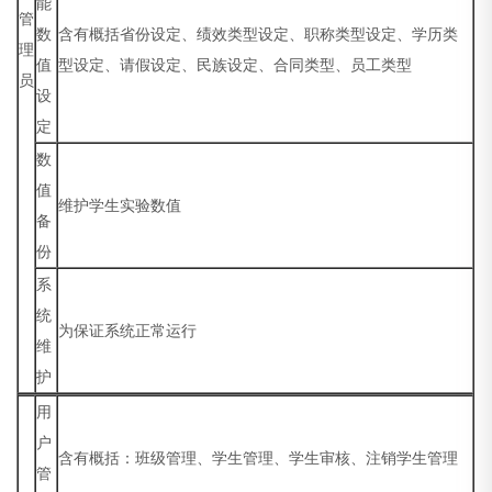
能
管
数
含有概括省份设定、绩效类型设定、职称类型设定、学历类
理
值
型设定、请假设定、民族设定、合同类型、员工类型
员
设
定
数
值
维护学生实验数值
备
份
系
统
为保证系统正常运行
维
护
用
户
含有概括：班级管理、学生管理、学生审核、注销学生管理
管