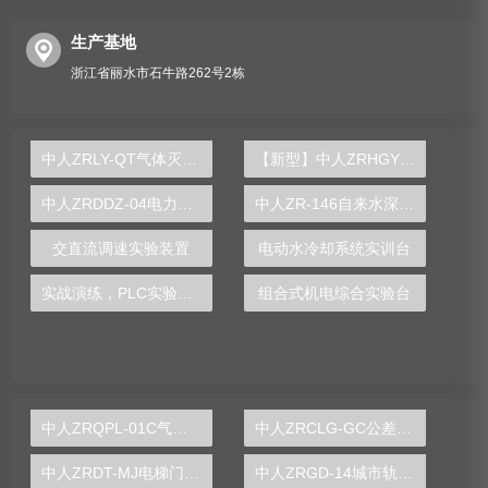
生产基地
浙江省丽水市石牛路262号2栋
中人ZRLY-QT气体灭火系统实训装置
【新型】中人ZRHGYL-20流量计校核实验装置
中人ZRDDZ-04电力电子及自动控制技术实验台
中人ZR-146自来水深度处理实验装置
交直流调速实验装置
电动水冷却系统实训台
实战演练，PLC实验台助您在自动化领域立足
组合式机电综合实验台
中人ZRQPL-01C气动与PLC控制实训台
中人ZRCLG-GC公差配合示教陈列柜
中人ZRDT-MJ电梯门机构安装与调试实训装置
中人ZRGD-14城市轨道交通安全管理仿真软件