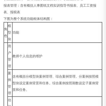
报表管理：含有概括人事图纸文档实训指导书报表、员工工资报
表、报税表
下图为整个系统功能框体结构图：
模
角
型
功能
色
块
用
户
教师个人信息的维护
管
理
案
含有概括分模型块案例管理、综合案例管理。分案例按照模
例
型块设定案例背景和任务。综合案例按照期数设定子案例背
管
景和任务。
理
功