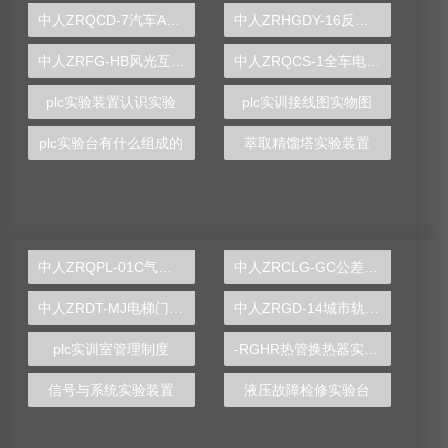
中人ZRQCD-7汽车ABS.ESP.电控空气悬架.电控稳定杆综合底盘实训台
中人ZRHGDY-16反应釜拆装实训装置
中人ZRFG-HB风光互补发电实训平台
中人ZRQCS-1全车电器示教板
plc实验装置认识实验
plc实训接线图实物图
plc实验台有什么组成的
萃取精馏塔实验装置
中人ZRQPL-01C气动与PLC控制实训台
中人ZRCLG-GC公差配合示教陈列柜
中人ZRDT-MJ电梯门机构安装与调试实训装置
中人ZRGD-14城市轨道交通安全管理仿真软件
plc实训室管理制度
-RGHR热管换热器实验装置,热管换热器实验装置
信号与系统实验装置
液压故障检修实验台