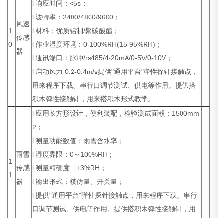
l 响应时间：<5s；
l 波特率：2400/4800/9600；
风速
1
l 材料：优质铝制/聚碳酸酯；
传感
0
l 作业湿度环境：0-100%RH(15-95%RH)；
器
l 通讯端口：脉冲/rs485/4-20mA/0-5V/0-10V；
l 启动风力 0.2-0.4m/s提供"通用平台"弹性探针接触点，
用来程序下载、串行口调节测试、供电等作用。提供搭
积木弹性接触针，用来搭积木形式教学。
l 应用长方形设计，便利装配，检验测试面积：1500mm
2；
l 测量功能数值：雨雪含水率；
雨雪
l 湿度界限：0～100%RH；
1
传感
l 测量精确度：±3%RH；
1
器
l 输出形式：模仿量、开关量；
l 提供"通用平台"弹性探针接触点，用来程序下载、串行
口调节测试、供电等作用。提供搭积木弹性接触针，用