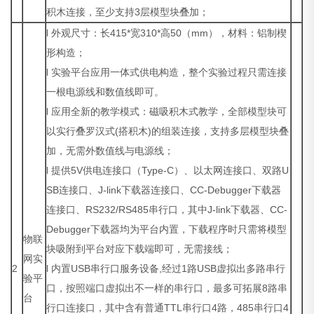
积木连接，至少支持3层模型块叠加；
l 外观尺寸：长415*宽310*高50（mm），材料：铝制楔
形构造；
l 实验平台应用一体式供电构造，整个实验过程只需连接
一根电源线和数值线即可。
l 应用全新的教学模式：磁吸积木式教学，全部模型块可
以实行叠罗汉式(搭积木)的组装连接，支持多层模型块叠
加，无需外数值线与电源线；
l 提供5V供电连接口（Type-C）、以太网连接口、双路U
SB连接口、J-link下载器连接口、CC-Debugger下载器
连接口、RS232/RS485串行口，其中J-link下载器、CC-
Debugger下载器均为平台内置，下载程序时只需将模型
物联
块吸附到平台对应下载端即可，无需接线；
网实
2
l 内置USB串行口服务设备,经过1路USB虚拟出多路串行
验平
口，按照端口虚拟出不一样的串行口，最多可拓展8路串
台
行口连接口，其中含有普通TTL串行口4路，485串行口4