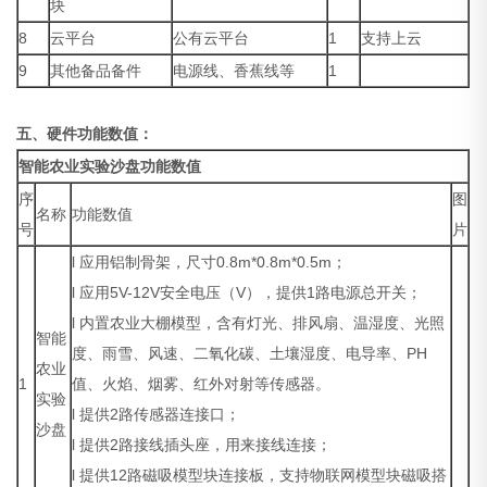
块
8
云平台
公有云平台
1
支持上云
9
其他备品备件
电源线、香蕉线等
1
五、硬件功能数值：
智能农业实验沙盘功能数值
序
图
名称
功能数值
号
片
l 应用铝制骨架，尺寸0.8m*0.8m*0.5m；
l 应用5V-12V安全电压（V），提供1路电源总开关；
l 内置农业大棚模型，含有灯光、排风扇、温湿度、光照
智能
度、雨雪、风速、二氧化碳、土壤湿度、电导率、PH
农业
1
值、火焰、烟雾、红外对射等传感器。
实验
l 提供2路传感器连接口；
沙盘
l 提供2路接线插头座，用来接线连接；
l 提供12路磁吸模型块连接板，支持物联网模型块磁吸搭