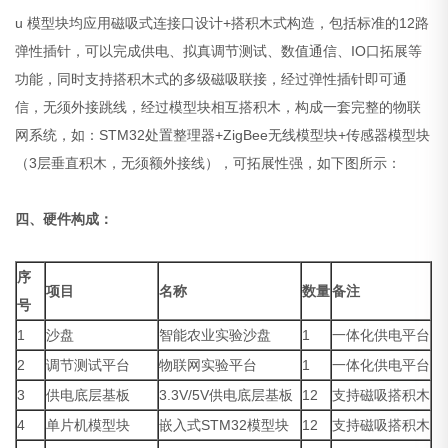
u 模型块均应用磁吸式连接口设计+搭积木式构造，包括标准的12路
弹性插针，可以完成供电、拟真调节测试、数值通信、IO口拓展等
功能，同时支持搭积木式的多级磁吸联接，经过弹性插针即可通
信，无须外接跳线，经过模型块相互搭积木，构成一套完整的物联
网系统，如：STM32处置整理器+ZigBee无线模型块+传感器模型块
（3层垂直积木，无须额外接线），可拓展性强，如下图所示：
四、硬件构成：
序
项目
名称
数量
备注
号
1
沙盘
智能农业实验沙盘
1
一体化供电平台
2
调节测试平台
物联网实验平台
1
一体化供电平台
3
供电底层基板
3.3V/5V供电底层基板
12
支持磁吸搭积木
4
单片机模型块
嵌入式STM32模型块
12
支持磁吸搭积木