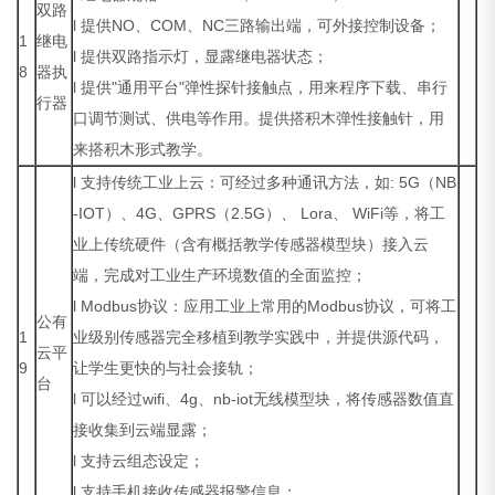
双路
l 提供NO、COM、NC三路输出端，可外接控制设备；
1
继电
l 提供双路指示灯，显露继电器状态；
8
器执
l 提供"通用平台"弹性探针接触点，用来程序下载、串行
行器
口调节测试、供电等作用。提供搭积木弹性接触针，用
来搭积木形式教学。
l 支持传统工业上云：可经过多种通讯方法，如: 5G（NB
-IOT）、4G、GPRS（2.5G）、 Lora、 WiFi等，将工
业上传统硬件（含有概括教学传感器模型块）接入云
端，完成对工业生产环境数值的全面监控；
l Modbus协议：应用工业上常用的Modbus协议，可将工
公有
1
业级别传感器完全移植到教学实践中，并提供源代码，
云平
9
让学生更快的与社会接轨；
台
l 可以经过wifi、4g、nb-iot无线模型块，将传感器数值直
接收集到云端显露；
l 支持云组态设定；
l 支持手机接收传感器报警信息；