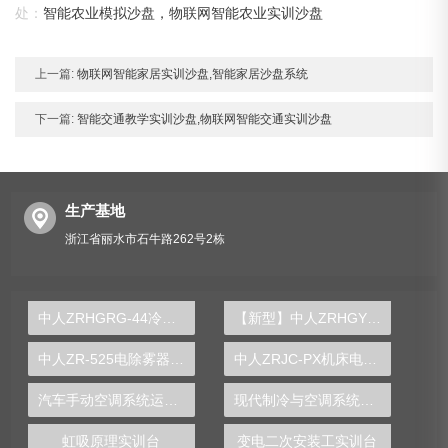
处：
智能农业模拟沙盘，物联网智能农业实训沙盘
上一篇:
物联网智能家居实训沙盘,智能家居沙盘系统
下一篇:
智能交通教学实训沙盘,物联网智能交通实训沙盘
生产基地
浙江省丽水市石牛路262号2栋
中人ZRHGRG-44冷热泵循环演示装置
【新型】中人ZRHGYL-21液-液换热综合实验装置
中人ZR-525电除雾器实验装置
中人ZRJC-PX机床电路检修实训柜
汽车手动空调系统运检实训台
现代制冷与空调系统实训台
虹吸原理实训台
变电二次安装工实训台