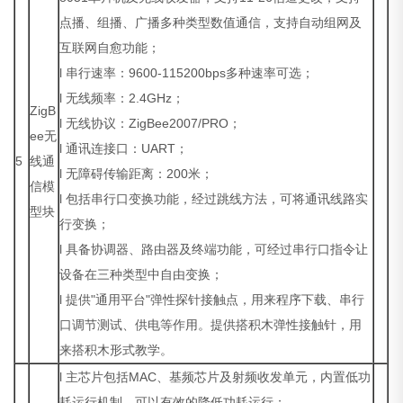
点播、组播、广播多种类型数值通信，支持自动组网及
互联网自愈功能；
l 串行速率：9600-115200bps多种速率可选；
l 无线频率：2.4GHz；
ZigB
l 无线协议：ZigBee2007/PRO；
ee无
l 通讯连接口：UART；
5
线通
l 无障碍传输距离：200米；
信模
l 包括串行口变换功能，经过跳线方法，可将通讯线路实
型块
行变换；
l 具备协调器、路由器及终端功能，可经过串行口指令让
设备在三种类型中自由变换；
l 提供"通用平台"弹性探针接触点，用来程序下载、串行
口调节测试、供电等作用。提供搭积木弹性接触针，用
来搭积木形式教学。
l 主芯片包括MAC、基频芯片及射频收发单元，内置低功
耗运行机制，可以有效的降低功耗运行；