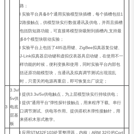
路；
l 实验平台具备8个通用实验模型块插槽，每个插槽包括1
2路接触点，供模型块实行数值通讯及供电，并而且插槽
包括防短路功能，可直接将模型块吸附到插槽内,支持最
多8个模型块联动实验；
l 实验平台上包括了485选用键、ZigBee拟真器复位键、
J-Link拟真器启动键和虚拟仪表器具启动键，在使用不一
样功能的时候，便利变换和使用，同时实验平台内部包
括还原功能模型块，当通讯及拟真调节测试出现混乱
时，只需关闭电源再重启，即可恢复出厂设定；
3.3v/
l 提供3.3v/5v供电触点，为上层模型块实行持续供电；
5v供
l 提供"通用平台"弹性探针接触点，用来程序下载、串行
3
电底
口调节测试、供电等作用。提供搭积木弹性接触针，用
层基
来搭积木形式教学。
板
l 应用STM32F103处置整理器，内核：ARM 32位的Cort