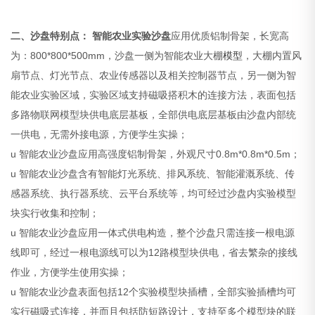
二、
沙盘特别点：
智能农业实验沙盘
应用优质铝制骨架，长宽高
为：800*800*500mm，沙盘一侧为智能农业大棚
模型
，大棚内置风
扇节点、灯光节点、农业传感器以及相关控制器节点，另一侧为智
能农业实验区域，实验区域支持磁吸搭积木的连接方法，表面包括
多路物联网模型块供电底层基板，全部供电底层基板由沙盘内部统
一供电，无需外接电源，方便学生实操；
u 智能农业沙盘应用高强度铝制骨架，外观尺寸0.8m*0.8m*0.5m；
u 智能农业沙盘含有智能灯光系统、排风系统、智能灌溉系统、传
感器系统、执行器系统、云平台系统等，均可经过沙盘内实验模型
块实行收集和控制；
u 智能农业沙盘应用一体式供电构造，整个沙盘只需连接一根电源
线即可，经过一根电源线可以为12路模型块供电，省去繁杂的接线
作业，方便学生使用实操；
u 智能农业沙盘表面包括12个实验模型块插槽，全部实验插槽均可
实行磁吸式连接，并而且包括防短路设计，支持至多个模型块的联