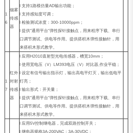
l 支持1路模仿量AD输出功能；
烟雾
1
l 支持感知度可调；
传感
6
l 检验测试浓度：300-10000ppm；
器
l 提供"通用平台"弹性探针接触点，用来程序下载、串行
口调节测试、供电等作用。提供搭积木弹性接触针，用
来搭积木形式教学。
l 应用H2010直射型光电传感器，槽宽10mm；
l 使用宽电压（V）LM393电压（V）对比器,作业平稳；
红外
l 设定有信号输出指示灯，输出高电平灯灭，输出低电平
1
对射
灯亮；
7
传感
l 输出形式：开关量；
器
l 提供"通用平台"弹性探针接触点，用来程序下载、串行
口调节测试、供电等作用。提供搭积木弹性接触针，用
来搭积木形式教学。
l 应用5V控制继电器，完成双路控制开关；
l 继电器规格3A-200VAC；3A-30VDC；