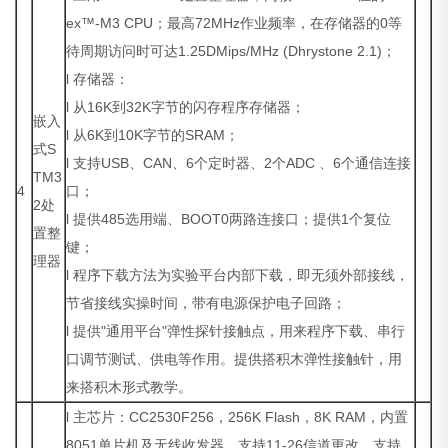
ex™-M3 CPU；最高72MHz作业频率，在存储器的0等
待周期访问时可达1.25DMips/MHz (Dhrystone 2.1)；
l 存储器：
l 从16K到32K字节的闪存程序存储器；
嵌入
l 从6K到10K字节的SRAM；
式S
l 支持USB、CAN、6个定时器、2个ADC 、6个通信连接
TM3
4
口；
2处
l 提供485选用端、BOOT0两路连接口；提供1个复位
置整
键；
理器
l 程序下载方法为实验平台内部下载，即无须外部接线，
节省接线实操时间，带有电源保护电子回路；
l 提供"通用平台"弹性探针接触点，用来程序下载、串行
口调节测试、供电等作用。提供搭积木弹性接触针，用
来搭积木形式教学。
l 主芯片：CC2530F256，256K Flash，8K RAM，内置
8051单片机及无线收发器，支持11-26信道更改，支持