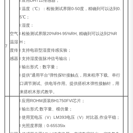
l 应用DHT11传感器；
l 温度（℃）：检验测试界限0-50度，精确到可以达到0.
5℃；
l 湿度：
空气
l 检验测试界限20%RH-95%RH, 精确到可以达到2%R
温湿
H；
7
度传
l 支持电容型湿度传感实验；
感器
l 支持湿度值脉冲信号输出；
l 输出形式：数字量；
l 提供"通用平台"弹性探针接触点，用来程序下载、串行
口调节测试、供电等作用。提供搭积木弹性接触针，用
来搭积木形式教学。
l 应用ROHM原装BH1750FVI芯片；
l 输出形式:数字量、模仿量；
l 使用宽电压（V）LM393电压（V）对比器,作业平稳；
l 光照度界限：0-65535lx