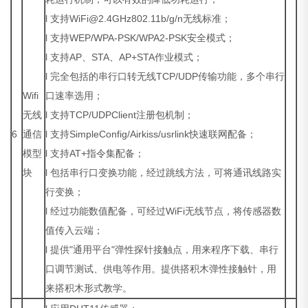
l 支持WiFi@2.4GHz802.11b/g/n无线标准；
l 支持WEP/WPA-PSK/WPA2-PSK安全模式；
l 支持AP、STA、AP+STA作业模式；
l 完全包括的串行口转无线TCP/UDP传输功能，多个串行
Wifi
口速率选用；
无线
l 支持TCP/UDPClient注册包机制；
6
通信
l 支持SimpleConfig/Airkiss/usrlink快速联网配备；
模型
l 支持AT+指令集配备；
块
l 包括串行口变换功能，经过跳线方法，可将通讯线路实
行变换；
l 经过功能数值配备，可经过WiFi无线节点，将传感器数
值传入云端；
l 提供"通用平台"弹性探针接触点，用来程序下载、串行
口调节测试、供电等作用。提供搭积木弹性接触针，用
来搭积木形式教学。