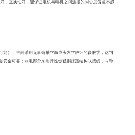
度好，互换性好，能保证电机与电机之间连接的同心度偏差不超
可能），里面采用无氧铜抽丝而成头发丝般细的多股线，达到
触安全可靠；弱电部分采用弹性铍轻铜裸露结构联接线，两种