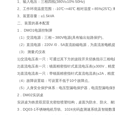
1、输入电压：三相四线(380V±10% 50Hz)
2、工作环境温度范围：-10℃~+40℃ 相对湿度＜85%(25℃) 
3、装置容量：≤1.5kVA
二、装置的基本配置
1． DMO1电源控制屏
（1）交流电源：三相～380V电源(具有输出短路保护)。
（2）直流电源：220V /0．5A直流励磁电源，为直流发
电机
（3） 测量式仪表
1)交流电压表一只：可通过其下方的波段开关切换指示三相电网
2)直流电压表一只：镜面精密指针式直流电压表(±300V，精度1
3)直流电流表一只：带镜面精密指针式直流电流表(±2A，精度1
（4）故障设置箱：可设置不低于10个故障点。
（5）人身安全保护体系：电压型漏电保护器，电流型漏电保护
2．DM02实训桌
实训桌为铁质双层亚光密纹喷塑结构，桌面为防水、防火、耐
3．DQ03-1不锈钢电机导轨、1024光码盘测速系统及智能数