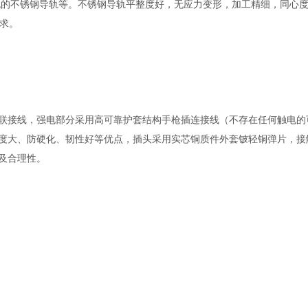
电机的不锈钢导轨等。不锈钢导轨平整度好，无应力变形，加工精细，同心
要求。
联接线，强电部分采用高可靠护套结构手枪插连接线（不存在任何触电的
度大、防硬化、韧性好等优点，插头采用实芯铜质件外套铍轻铜弹片，接
及合理性。