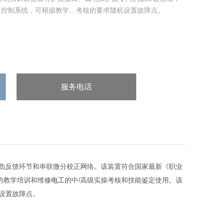
速控制系统，可根据教学、考核的要求随机设置故障点。
服务电话
：/uploads/allimg/20240523/1-
240523131J35c.png
负反馈环节和串联微分校正网络。该装置符合国家最新《职业
的教学培训和维修
电工
的中/高级实操考核和技能鉴定使用。该
设置故障点。