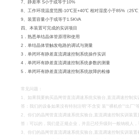
7、静差率 S小于或等于10%
8、工作环境温度范围-10℃至+40℃ 相对湿度小于85%（25℃
9、装置容量小于或等于1.5KVA
四、本装置可完成的实训项目
1．熟悉单结晶体管原理和使用
2．单结晶体管触发电路的调试与测量
3．单闭环有静差直流调速控制系统操作实训
4．单闭环有静差直流调速控制系统参数的测量
5．单闭环有静差直流调速控制系统故障的检修
常见问题：
1、如果我要购买晶闸管直流调速系统实验台,直流调速控制
答：我们的设备如果没有特别注明“不含安 装”“裸机价”“出
2、你们的晶闸管直流调速系统实验台,直流调速控制实训装
答：可以的，我们是正规企业，并且已经升级到一般纳税人，
3、你们的晶闸管直流调速系统实验台,直流调速控制实训装