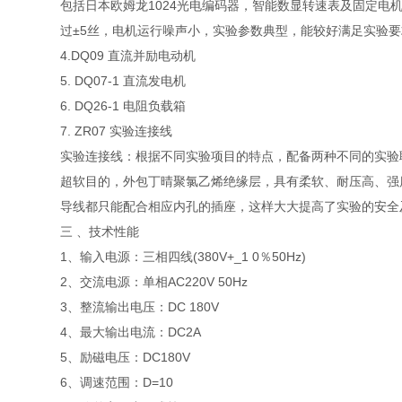
包括日本欧姆龙1024光电编码器，智能数显转速表及固定
过±5丝，电机运行噪声小，实验参数典型，能较好满足实验
4.DQ09 直流并励电动机
5. DQ07-1 直流发电机
6. DQ26-1 电阻负载箱
7. ZR07 实验连接线
实验连接线：根据不同实验项目的特点，配备两种不同的实验
超软目的，外包丁晴聚氯乙烯绝缘层，具有柔软、耐压高、强
导线都只能配合相应内孔的插座，这样大大提高了实验的安全
三 、技术性能
1、输入电源：三相四线(380V+_1 0％50Hz)
2、交流电源：单相AC220V 50Hz
3、整流输出电压：DC 180V
4、最大输出电流：DC2A
5、励磁电压：DC180V
6、调速范围：D=10