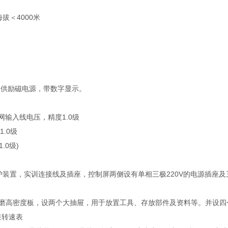
海拔＜4000米
提供励磁电源，带数字显示。
输入线电压，精度1.0级
.0级
.0级)
装置，实训连接线及插座，控制屏两侧设有单相三极220V的电源插座及三
磨高密度板，设两个大抽屉，用于放置工具、存放部件及资料等。并设四
显转速表