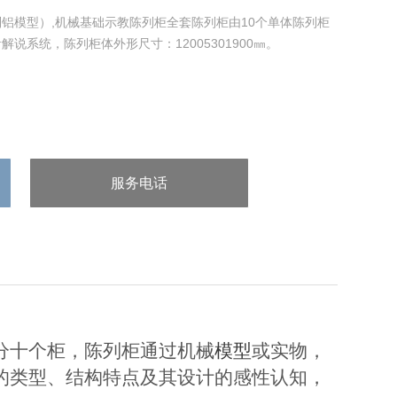
铝模型）,机械基础示教陈列柜全套陈列柜由10个单体陈列柜
说系统，陈列柜体外形尺寸：12005301900㎜。
服务电话
：/uploads/allimg/20240523/1-
240523131J35c.png
分十个柜，陈列柜通过机械
模型
或实物，
的类型、结构特点及其设计的感性认知，