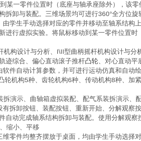
动到某一零件位置时（底座与轴承座除外），该零
构拆卸与装配。三维场景均可进行360°全方位
，由学生手动选择对应的零件并移动至轴系结构
新进行虚拟实验。将鼠标移动到某一零件位置时
机构设计与分析、I\II型曲柄摇杆机构设计与
轨迹综合、偏心直动滚子推杆
凸轮
、对心直动平
由软件自动计算参数，并可进行运动仿真和自动
凸轮机构5种、齿轮机构6种、传动机构8种、加紧
装拆演示、曲轴箱虚拟装配、配气系装拆演示、
设有拆卸按钮、装配按钮、重新开始、分解观察
件自动完成轴系结构拆卸与装配。使用分解观察
大、缩小、平移
三维零件均整齐摆放于桌面，均由学生手动选择