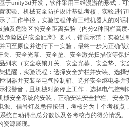
于unity3d开发，软件采用三维漫游的形式
置实验、机械安全防护设计基础考核，实验进行
示了工作半径，实验过程伴有三维机器人的对话
肢触及危险区的安全距离实验（内分2种围栏高
上下肢触及危险区的安全距离》要求，错误示范：实验
并回至原位并进行下一实验，最终一步为正确做
开关、安全光幕、安全垫、安全激光扫描仪等保
品列表（安全联锁开关、安全光幕、安全垫、安
架提醒，实验流程：选择安全护栏并安装、选择
控制器并安装至
电气
控制箱、选择安全继电器并
示报警音，且机械对象停止工作，选择电气控制
机械安全系统的安装，正确安装安全护栏、安全
V电源、信号灯及急停按钮，考核分为十个考核点
，系统自动得出总分数以及各考核点的得分情况。
的资源展现。