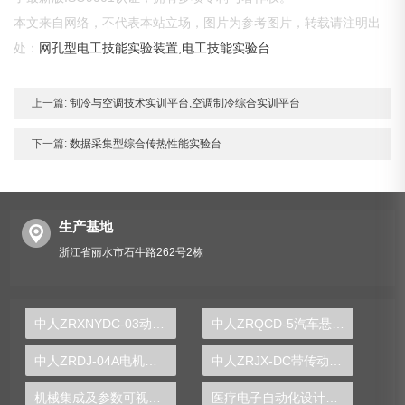
本文来自网络，不代表本站立场，图片为参考图片，转载请注明出
处：
网孔型电工技能实验装置,电工技能实验台
上一篇:
制冷与空调技术实训平台,空调制冷综合实训平台
下一篇:
数据采集型综合传热性能实验台
生产基地
浙江省丽水市石牛路262号2栋
中人ZRXNYDC-03动力电池PACK实训台
中人ZRQCD-5汽车悬架原理测试实训台
中人ZRDJ-04A电机驱动与控制实训装置
中人ZRJX-DC带传动实验台
机械集成及参数可视化分析实验台
医疗电子自动化设计实验台