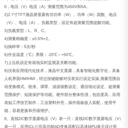
0，电压（V）电流（A）测量范围为450V和5A。
2)2.7寸TFT液晶屏显露有功功率（W）、功率（W）因数、电压
（V）、电流（A）、负载类型，设定有超测量范围提醒功能。
3)负载类型：L、R、C。
4)测量精确度：±0.5%+2。
5)抽样率：5次/秒
6)作业温度（℃）界限：-20℃～+50℃。
7)上位机设定有就地实时监视及关断功能。
8)仪表应用现代化技术，液晶中文显露，具备智能化数字化，具备
人机界面HMIHMI，经过按键能够对仪表实行设定实操,测量范围自
动变换模式、校准、调零、滤波级数设定、通信地址设定、超测量
范围保护、短路保护等功能。硬件部分整体性强，包括度高，应用
表贴工序技艺制作，工业塑料外壳，操作面板嵌入装配，使用平
稳，容易更换和升级维护。
8、直线DC数字显露电压（V）表一只：直线DC数字显露电压（V）
表一只，应用ICL公司高功能AD变换器配以高速MPU单元设计而