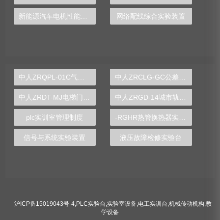
新能源汽车电机性能实训装置
网络配线综合实验装置
中人ZRQPL-01C气动与PLC控制实训台
中人ZRCLG-GC公差配合示教陈列柜
中人ZRDT-MJ电梯门机构安装与调试实训装置
中人ZRGD-14城市轨道交通安全管理仿真软件
plc实训室管理制度
-RGHR热管换热器实验装置,热管换热器实验装置
信号与系统实验装置
液压故障检修实验台
沪ICP备15019043号-4
,
PLC实验台
,
实验室设备
,
电工实训台
,
机械传动机构
,
教
学设备