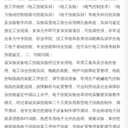
技工学校的《电工技能实训》《电工实验》《
电气
控制技术》《电
力拖动控制线路与技能实训》《电子技能实训》等相关科目的实验
及实验教学内容。实验装置电工部分应用网孔板构造，实训与鉴定
接近工业现场，多加元件即可多加实验项目，可拓展性强，非常适
合各大中专院校、职业学院、技工学校和各类培训
机构
实训学生电
工电子基础技能、专业技能和综合技能，也可实行电工等级考核和
技能鉴定。
二、功能功能：
该实验设备电工技能实验经过安全用电、常用工量具及仪表的使
用、电工综合技能实训、
电机
的装配、维护与故障处置整理、电机
控制线路的装配工序技艺、调节测试维修、常用生产
机械
电气控制
线路的装配连线，故障解析与处置整理，可达到劳动及社会保障职
业技能鉴定中级以上水平。电子技能实验改革传统
实验室
实验教学
模式，经过基础实操技能和二十几类实用新型电子回路的制作、调
节测试，使学生掌控把握电子设备制作调节测试，学会阅读电子回
路原理图和PCB图，熟悉常用电子元件的选用、测量试验，掌控把
握焊接和电子回路组装工序技艺技能，并能处置整理装配调节测试