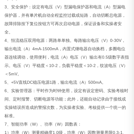
3、安全保护：设定有电压（V）型漏电保护器和电流（A）型漏电
保护器，并有
单片机
自动全程监控过载或短路，自动切断总电源，
故障排除按下复位按钮方可再次启动电源，保证设备和实操者安
全。
4、恒流稳压双用电源：两路单单独。每路输出电压（V）0-30V，
输出电流（A）4mA-1500mA，内置式继电器自动换档，多圈电位
器连续调动，使用便利，电流（A）电压（V）输出有0.5级数字表指
示。电压（V）平稳度＜10-2，负载平稳度＜10-2，纹波电压（V）
＜5mV。
5、+5V直线DC稳压电源1路，输出电流（A）500mA。
6、实验管理器：平时作为时钟使用，设定有设定密码、实验考核时
间、定时报警、切断电源等功能；此外，还能自动记录由于接线或
实操错误所造成的警报次数，为实操者实验、考核提供一个统一的
标准。
7、智能功率（W）、功率（W）因数表：
1）功率（W）测量精确度1.0级，功率（W）因数测量界限0.3-1.