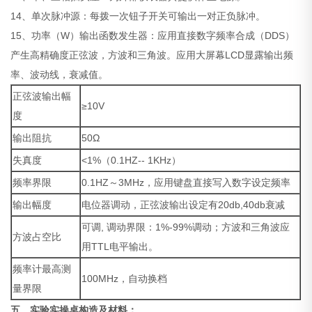
14、单次脉冲源：每拨一次钮子开关可输出一对正负脉冲。
15、功率（W）输出函数发生器：应用直接数字频率合成（DDS）
产生高精确度正弦波，方波和三角波。应用大屏幕LCD显露输出频
率、波动线，衰减值。
正弦波输出幅
≥10V
度
输出阻抗
50Ω
失真度
<1%（0.1HZ-- 1KHz）
频率界限
0.1HZ～3MHz，应用键盘直接写入数字设定频率
输出幅度
电位器调动，正弦波输出设定有20db,40db衰减
可调, 调动界限：1%-99%调动；方波和三角波应
方波占空比
用TTL电平输出。
频率计最高测
100MHz，自动换档
量界限
五、
实验实操桌
构造及材料
：