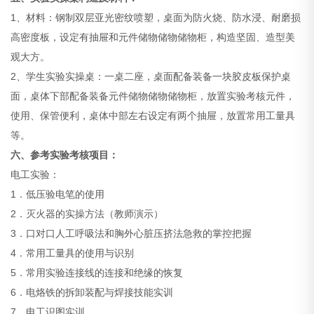
1、材料：钢制双层亚光密纹喷塑，桌面为防火烧、防水浸、耐磨损
高密度板，设定有抽屉和元件储物储物储物柜，构造坚固、造型美
观大方。
2、学生实验实操桌：一桌二座，桌面配备装备一块胶皮板保护桌
面，桌体下部配备装备元件储物储物储物柜，放置实验考核元件，
使用、保管便利，桌体中部左右设定有两个抽屉，放置常用工量具
等。
六、参考实验考核项目：
电工实验：
1．低压验电笔的使用
2．灭火器的实操方法（教师演示）
3．口对口人工呼吸法和胸外心脏压挤法急救的掌控把握
4．常用工量具的使用与识别
5．常用实验连接线的连接和绝缘的恢复
6．电烙铁的拆卸装配与焊接技能实训
7．电工识图实训