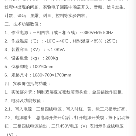
过程中出现的问题。实验电子回路中涵盖开关、音频、信号发生、
计数、译码、显露、测量、控制等实验内容。
三、技术功能数值：
1、作业电源：三相四线（或三相五线）～380V±5% 50Hz
2、作业温度（℃）：-10℃～40℃，相对湿度＜85%（25℃）
3、装置容量（KV）：＜1.0KVA
4、设备重量（kg）：200Kg
5、位移脚轮：100*60mm
6、规格尺寸：1680×700×1700mm
四、实验屏包括与功能：
1、实验屏外壳：钢制双层亚光密纹喷塑构造，金属铝操作面板。
2、电源及功能数值：
2.1、写入电源：三相四线电源，写入时红、黄、绿三只指示灯亮。
2.2、电源输出：总电源开关开启后，打开电源开关锁，按下启动按
钮，三相四线电源输出，三只450V电压（V）表指示作业线电压
（V）。