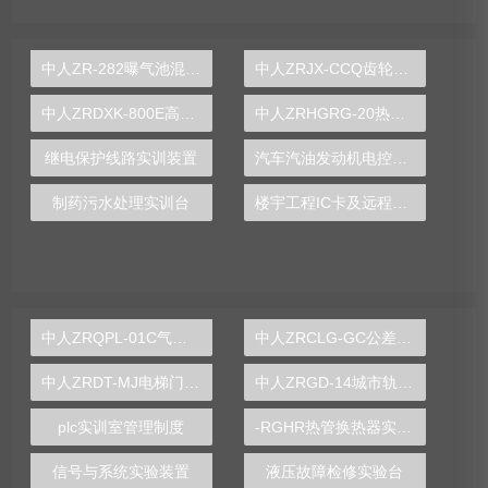
中人ZR-282曝气池混合液耗氧速率测定实验装置
中人ZRJX-CCQ齿轮传动强度设计综合实验台
中人ZRDXK-800E高性能电工电子电拖及自动化技术综合实训与考核装置
中人ZRHGRG-20热管换热器实验台
继电保护线路实训装置
汽车汽油发动机电控系统实训台
制药污水处理实训台
楼宇工程IC卡及远程抄表实验台
中人ZRQPL-01C气动与PLC控制实训台
中人ZRCLG-GC公差配合示教陈列柜
中人ZRDT-MJ电梯门机构安装与调试实训装置
中人ZRGD-14城市轨道交通安全管理仿真软件
plc实训室管理制度
-RGHR热管换热器实验装置,热管换热器实验装置
信号与系统实验装置
液压故障检修实验台