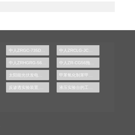
中人ZRGC-735DCS分布式过程控制系统实训装置
中人ZRCLG-JC机械基础陈列柜（触控语音解说，精制铝模型）
中人ZRHGRG-56顺逆流传热实验台
中人ZR-CG56拖拉机变速箱解剖模型
太阳能光伏发电系统实验实训装置,光伏发电系统实验装置-中人
甲苯氧化制苯甲酸实验装置
反渗透实验装置,反渗透实验设备
液压实验台的工作原理图片,机构运动方案设计实验设计方案模板
备