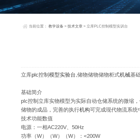
当前位置：
教学设备
>
技术文章
> 立库PLC控制模型实训台
立库
plc
控制
模型
实验台
,储物储物储物柜式
机械
基
基础简介
plc控制立库实物模型为实际自动仓储系统的微缩
储物的成品，完善的执行
机构
可完成现代物流系统
技术功能数值
电源：一相AC220V、50Hz
功率（W）（W）（W）：<200W