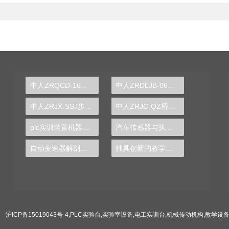
中人ZRQCD-16液压/气压制动系统实训台
中人ZRDLJB-06电力系统继电保护工实训装置
中人ZRJX-SSJ步进输送机模拟装置
中人ZRJC-QZ桥式起重机电气实训台
plc实训装置机器手控制
汽车传感器与执行器综合实训台
自动变速器解剖演示实验台
独具创新的教学方式——PLC实验台助你成为工程精英
沪ICP备15019043号-4
,
PLC实验台
,
实验室设备
,
电工实训台
,
机械传动机构
,
教学设