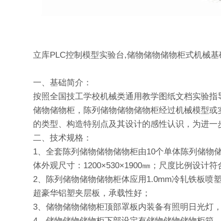
立库PLC控制模型实验台,储物储物储物柜式机械
一、基础简介：
按照全国技工学校机械类通用教学图纸文档实验指
储物储物柜，陈列储物储物储物柜经过机械模型或
的类型、构造特别点及其设计的感性认识，为进一
二、技术规格：
1、全套陈列储物储物储物柜由10个单体陈列储
体外观尺寸：1200×530×1900㎜；尺度比例设
2、陈列储物储物储物柜体应用1.0mm冷轧铁板
超豪华铝塑夹层板，承载性好；
3、储物储物储物柜顶部罩板内装备有照明日光灯
4、储物储物储物柜下部设定有储物储物储物柜箱