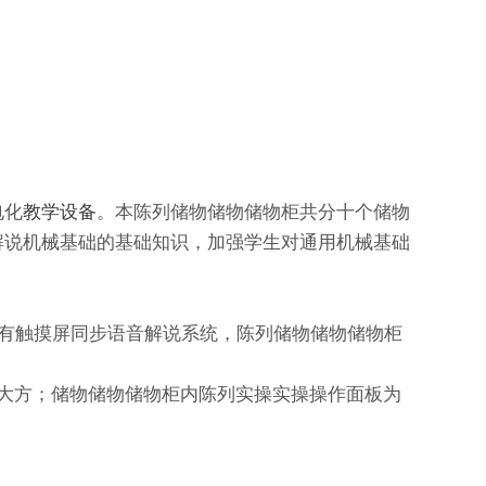
电化
教学设备
。本陈列储物储物储物柜共分十个储物
解说机械基础的基础知识，加强学生对通用机械基础
备有触摸屏同步语音解说系统，陈列储物储物储物柜
观大方；储物储物储物柜内陈列实操实操操作面板为