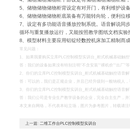
5、储物储物储物柜背设定有对开门，有利维护设
6、储物储物储物柜底装备有万能转向轮，便利位
7、设定有多功能语音播放控制系统。语音解说同
循环与重复播放运行，又能按照教学图纸文档实验
8、模型材料主要应用铝锭经
数控
机床加工精制而
常见问题：
1、如果我要购买立库PLC控制模型实训台_柜式机械基础触
答：我们的设备如果没有特别注明“不含安装”“裸机价”“出厂
2、你们的立库PLC控制模型实训台_柜式机械基础触控语音
答：可以的，我们是正规企业，并且已经升级到一般纳税人，
3、你们的立库PLC控制模型实训台_柜式机械基础触控语音
答：我们公司是专业生产教学设备的企业，完全自主生产，并通
本文来自网络，不代表本站立场，图片为参考图片，转载请注
上一篇:
二维工作台PLC控制模型实训台