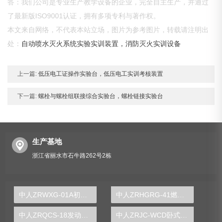
答：我们公司是专业生产教学设备的企业，完全自主生产，并通过
了最新版ISO9001认证，拥有多项专利与著作权。
本文来自网络，不代表本站立场，图片为参考图片，转载请注明出
处：
自动喷水灭火系统实验实训装置，消防灭火实训设备
上一篇:
低压电工证操作实验台，低压电工实训考核装置
下一篇:
螺栓与螺栓组联接综合实验台，螺栓链接实验台
生产基地
浙江省丽水市石牛路262号2栋
中人ZRWXG-01A初级维修电工实训装置
中人ZRHGRG-41燃气锅炉性能实验装置
中人ZRQCS-18发动机润滑系统示教板
中人ZRJC-WCD卧式镗床电气实训台（半实物）