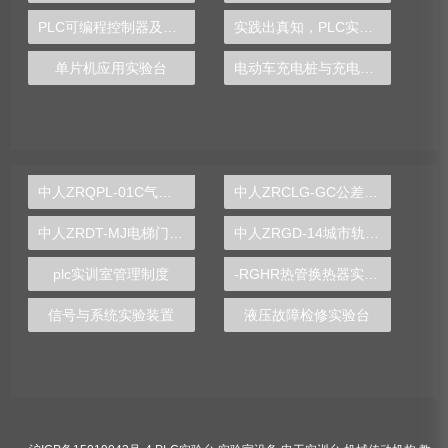
PLC可编程控制器及单片机开发系统实验台
实践出真知，PLC实验台助你培养专业技能
单片机应用实验台
电动车充电桩与充电系统实验装置
中人ZRQPL-01C气动与PLC控制实训台
中人ZRCLG-GC公差配合示教陈列柜
中人ZRDT-MJ电梯门机构安装与调试实训装置
中人ZRGD-14城市轨道交通安全管理仿真软件
plc实训室管理制度
-RGHR热管换热器实验装置,热管换热器实验装置
信号与系统实验装置
液压故障检修实验台