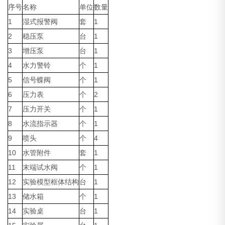
序号
名称
单位
数量
1
湿式报警阀
套
1
2
稳压泵
台
1
3
增压泵
台
1
4
水力警铃
个
1
5
信号蝶阀
个
1
6
压力表
个
2
7
压力开关
个
1
8
水流指示器
个
1
9
喷头
个
4
10
水管附件
套
1
11
末端试水阀
个
1
12
实验模型框体结构
台
1
13
储水箱
个
1
14
实验桌
台
1