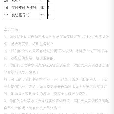
15
实验屏
台
1
16
实验实验连接线
批
1
17
实验指导书
本
1
常见问题：
1、如果我要购买自动喷水灭火系统实验实训装置，消防灭火实训设
备，是否有安装、培训服务呢？
答：我们的设备如果没有特别注明“不含安装”“裸机价”“出厂”等字样
的，都是提供安装、培训服务的。
2、你们的自动喷水灭火系统实验实训装置，消防灭火实训设备是否
能开增值税专用发票？
答：可以的，我们是正规企业，并且已经升级到一般纳税人，可以
开具增值税专用发票，如果您需要开自动喷水灭火系统实验实训装
置，消防灭火实训设备的发票，您需要提供开票资料。
3、你们的自动喷水灭火系统实验实训装置，消防灭火实训设备都是
自己生产的吗？都有什么产品资质？