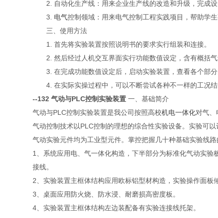
2. 自动化生产线：用来企业生产线的改造和升级，完成设
3.
电气
控制领域：用来电气控制工程实践项目，帮助学生
三、使用方法
1. 首先将实验装置按照说明书的要求实行组装和连接。
2. 然后经过人机交互界面实行功能数值设定，含有概括气
3. 在完成功能数值设定后，启动实验装置，查看各个部分
4. 在实际实操过程中，可以不断尝试各种不一样的工况结
--132 气动与PLC控制实验装置
一、基础简介
气动与PLC控制实验装置是我公司按照高校
机电一体化
对气、
气动控制技术以PLC控制的理想的综合性实验设备。实验可
气动实验元件均为工业型元件。掌控把握几十种基础实验线路
1、系统应用电、气一体化构造，下半部分为标准化气动实验
接线。
2、实验装置主框体结构应用欧标铝型材构造，实验操作面板
3、桌面应用防火烧、防水浸、耐磨损高密度板。
4、实验装置主框体结构左边装配备有实验连接线托架。