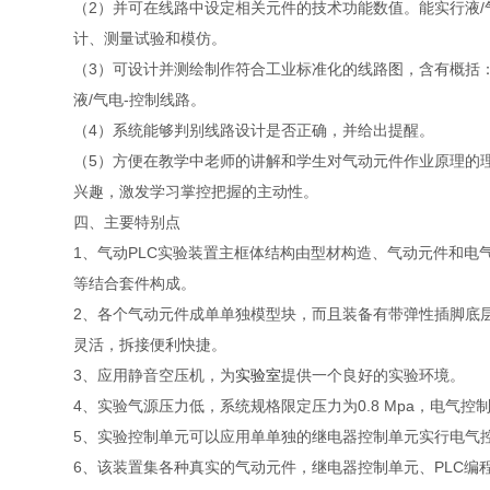
（2）并可在线路中设定相关元件的技术功能数值。能实行液/
计、测量试验和模仿。
（3）可设计并测绘制作符合工业标准化的线路图，含有概括：
液/气电-控制线路。
（4）系统能够判别线路设计是否正确，并给出提醒。
（5）方便在教学中老师的讲解和学生对气动元件作业原理的
兴趣，激发学习掌控把握的主动性。
四、主要特别点
1、气动PLC实验装置主框体结构由型材构造、气动元件和电
等结合套件构成。
2、各个气动元件成单单独模型块，而且装备有带弹性插脚底
灵活，拆接便利快捷。
3、应用静音空压机，为
实验室
提供一个良好的实验环境。
4、实验气源压力低，系统规格限定压力为0.8 Mpa，电气
5、实验控制单元可以应用单单独的继电器控制单元实行电气控
6、该装置集各种真实的气动元件，继电器控制单元、PLC编