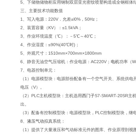
5、下储物储物柜应用钢制双层亚光密纹喷塑构造或全钢框体
三、主要技术功能数值
1、写入电源：220V．允差±l0%，50Hz；
2、装置容量（KV）：≤1.5kVA；
3、作业环境温度（℃）：－5℃～40℃；
4、作业湿度：≤90%(40℃时)；
5、外观尺寸：1510mm×700mm×1800mm
6、静音无油空气压缩机：作业电源：AC220V；
电机
功率（W
7、电器控制单元：
（1）电源模型块：电源部份配备有一个空气开关、系统供电开关
电压（V）。
（2）PLC主机模型块：主机选用
西门子
S7-SMART-20S
出。
（3）配备有控制模型块：电源模型块，PLC控制模型块，
8、
液压气动
拟真系统：
（1）提供了大量液压和气动标准元件的图库、作业原理剖视