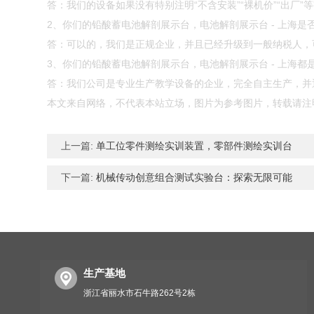
答：我们的设备如果没有特别注明“不含安装”“裸机价”“出厂
2、你们的铅酸蓄电池解剖展示台，电池解剖展示台 - 上海是
答：可以的，我们是正规企业，并且已经升级到一般纳税人，
3、你们的铅酸蓄电池解剖展示台，电池解剖展示台 - 上海
答：我们公司是专业生产教学设备的企业，完全自主生产，并通
本文来自网络，不代表本站立场，图片为参考图片，转载请注
上一篇:
单工位零件测绘实训装置，零部件测绘实训台
下一篇:
机械传动创意组合测试实验台：探索无限可能
生产基地
浙江省丽水市石牛路262号2栋