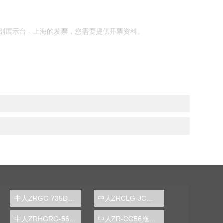
展示台 - 上海的发票，您需要提供开票资料。
中人ZRGC-735DCS分布式过程控制系统实训装置
中人ZRCLG-JC机械基础陈列柜（触控语音解说，精制铝模型）
中人ZRHGRG-56顺逆流传热实验台
中人ZR-CG56拖拉机变速箱解剖模型