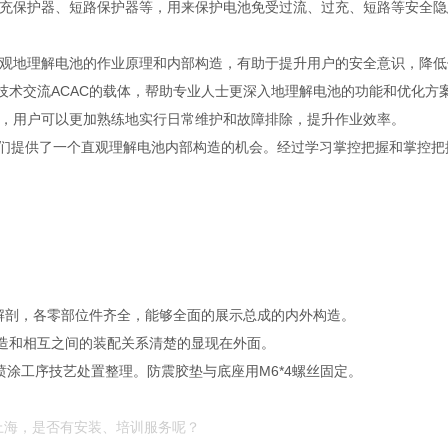
充保护器、短路保护器等，用来保护电池免受过流、过充、短路等安全隐
观地理解电池的作业原理和内部构造，有助于提升用户的安全意识，降低
技术交流ACAC的载体，帮助专业人士更深入地理解电池的功能和优化方
，用户可以更加熟练地实行日常维护和故障排除，提升作业效率。
提供了一个直观理解电池内部构造的机会。经过学习掌控把握和掌控把
行解剖，各零部位件齐全，能够全面的展示总成的内外构造。
造和相互之间的装配关系清楚的显现在外面。
经喷涂工序技艺处置整理。防震胶垫与底座用M6*4螺丝固定。
 上海，是否有安装、培训服务呢？