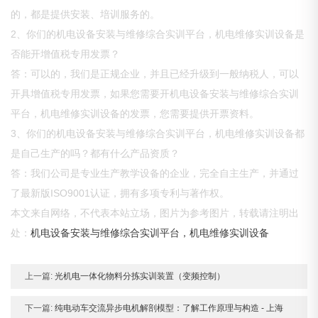
的，都是提供安装、培训服务的。
2、你们的机电设备安装与维修综合实训平台，机电维修实训设备是
否能开增值税专用发票？
答：可以的，我们是正规企业，并且已经升级到一般纳税人，可以
开具增值税专用发票，如果您需要开机电设备安装与维修综合实训
平台，机电维修实训设备的发票，您需要提供开票资料。
3、你们的机电设备安装与维修综合实训平台，机电维修实训设备都
是自己生产的吗？都有什么产品资质？
答：我们公司是专业生产教学设备的企业，完全自主生产，并通过
了最新版ISO9001认证，拥有多项专利与著作权。
本文来自网络，不代表本站立场，图片为参考图片，转载请注明出
处：
机电设备安装与维修综合实训平台，机电维修实训设备
上一篇:
光机电一体化物料分拣实训装置（变频控制）
下一篇:
纯电动车交流异步电机解剖模型：了解工作原理与构造 - 上海