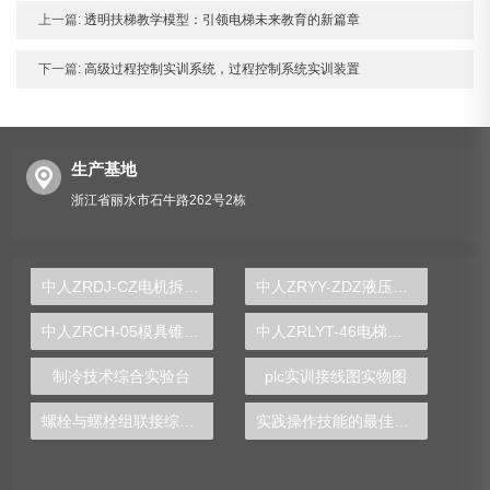
上一篇:
透明扶梯教学模型：引领电梯未来教育的新篇章
下一篇:
高级过程控制实训系统，过程控制系统实训装置
生产基地
浙江省丽水市石牛路262号2栋
中人ZRDJ-CZ电机拆装实验台
中人ZRYY-ZDZ液压气动综合竞赛平台
中人ZRCH-05模具锥顶座测绘实验装置
中人ZRLYT-46电梯控制技术综合实训装置（两座四层）
制冷技术综合实验台
plc实训接线图实物图
螺栓与螺栓组联接综合测试实验台
实践操作技能的最佳选择——PLC实验台详解