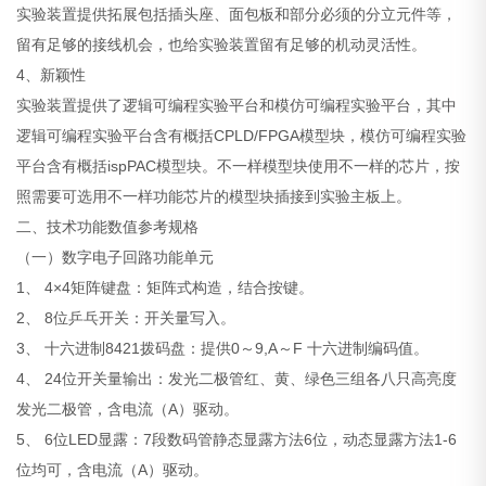
实验装置提供拓展包括插头座、面包板和部分必须的分立元件等，
留有足够的接线机会，也给实验装置留有足够的机动灵活性。
4、新颖性
实验装置提供了逻辑可编程实验平台和模仿可编程实验平台，其中
逻辑可编程实验平台含有概括CPLD/FPGA模型块，模仿可编程实验
平台含有概括ispPAC模型块。不一样模型块使用不一样的芯片，按
照需要可选用不一样功能芯片的模型块插接到实验主板上。
二、技术功能数值参考规格
（一）数字电子回路功能单元
1、 4×4矩阵键盘：矩阵式构造，结合按键。
2、 8位乒乓开关：开关量写入。
3、 十六进制8421拨码盘：提供0～9,A～F 十六进制编码值。
4、 24位开关量输出：发光二极管红、黄、绿色三组各八只高亮度
发光二极管，含电流（A）驱动。
5、 6位LED显露：7段数码管静态显露方法6位，动态显露方法1-6
位均可，含电流（A）驱动。