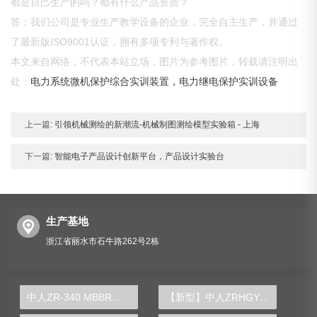
都是自己生产的吗？都有什么产品资质？
答：我们公司是专业生产教学设备的企业，完全自主生产，并通过
了最新版ISO9001认证，拥有多项专利与著作权。
本文来自网络，不代表本站立场，图片为参考图片，转载请注明出
处：
电力系统微机保护综合实训装置，电力继电保护实训设备
上一篇:
引领机械测绘的新潮流-机械制图测绘模型实验箱 - 上海
下一篇:
智能电子产品设计创新平台，产品设计实验台
生产基地
浙江省丽水市石牛路262号2栋
中人ZR-340 MBBR工艺实验装置
【新型】中人ZRHGYL-17转盘萃取塔实验装置