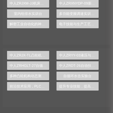
中人ZRJXM-JJ机床夹具设计模型
中人ZRXNYDP-09新能源汽车变速器拆装实训台
室内给排水实训台
多功能变频调速实训装置
解密工业自动化的神秘面纱——PLC实验台浅析
电子技能与生产工艺流水新实训台
中人ZRJX-TL凸轮机构运动与测试分析实验台
中人ZRYY-03液压与气动传动综合实验台
中人ZRHGLT-27自循环漩涡仪
中人ZRDT-26自动扶梯电动机转向控制实训装置
多种凸轮机构动态测试示教实训台
自循环水击实验台
前沿技术应用，PLC实验台探索工业自动化发展趋势
提升专业技能，提高工作竞争力，就选电工实训台