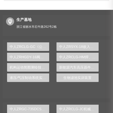
生产基地
浙江省丽水市石牛路262号2栋
中人ZRCLG-GC《公差配合》示教陈列柜
中人ZRSYX-18嵌入式系统实验箱
中人ZRHGDY-16阀门拆装与维修维护实训装置
中人ZRCLG-HM焊、铆工工艺学示教陈列柜
机构运动简图测绘技术综合实训台
新能源汽车高压器件实验装置
液压/气压制动系统实训装置
生物滤池实训装置
中人ZRGC-735DCS分布式过程控制系统实训装置
中人ZRCLG-JC机械基础陈列柜（触控语音解说，精制铝模型）