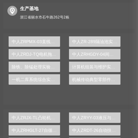
生产基地
浙江省丽水市石牛路262号2栋
中人ZRPMX-03直线小车运动控制对象
中人ZR-289隔油池实验装置
中人ZRDJ-TQ电机拖动及电气控制技术实验平台
中人ZRHGDY-04间歇反应釜单元实训装置
除铁、除锰处理实验装置
计算机组装与维护实训装置
一机二库系统综合实训装置
机械传动典型零部件测试实验装置
中人ZRJX-TL凸轮机构运动与测试分析实验台
中人ZRYY-03液压与气动传动综合实验台
中人ZRHGLT-27自循环漩涡仪
中人ZRDT-26自动扶梯电动机转向控制实训装置