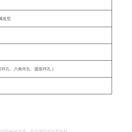
属造型
形环孔、六角环孔、圆形环孔 )
教陈列柜的发票，您需要提供开票资料。