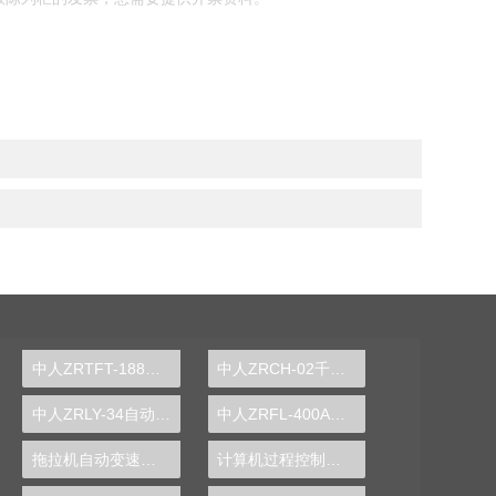
中人ZRTFT-188D通用电工、电子、电拖实验装置
中人ZRCH-02千斤顶测绘实验装置
中人ZRLY-34自动消防报警联动系统实训装置
中人ZRFL-400A风力发电系统实训台
拖拉机自动变速箱实训台,拖拉机自动变速箱实训设备,拖拉机自动变速箱实训装置-中人
计算机过程控制精馏操作实训装置