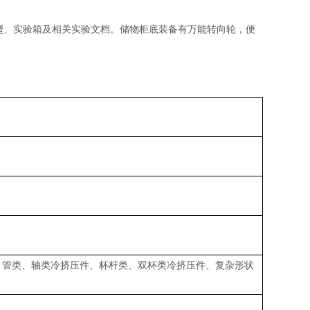
型
、实验箱及相关实验文档。储物柜底装备有万能转向轮，便
件、管类、轴类冷挤压件、杯杆类、双杯类冷挤压件、复杂形状