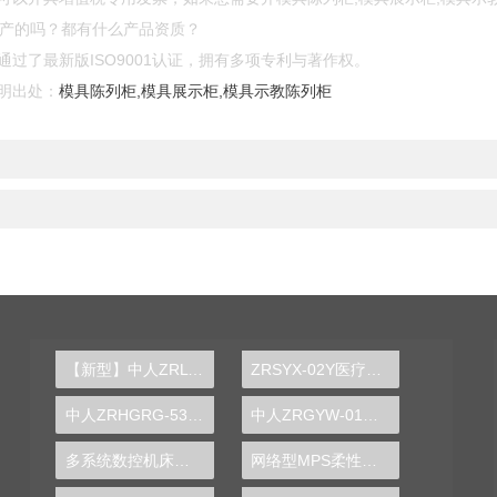
生产的吗？都有什么产品资质？
过了最新版ISO9001认证，拥有多项专利与著作权。
明出处：
模具陈列柜,模具展示柜,模具示教陈列柜
【新型】中人ZRLY-JJ楼宇工程智能家居系统实训平台
ZRSYX-02Y医疗电子工程实践实训平台
中人ZRHGRG-53煤气表校正实验台
中人ZRGYW-01工业网络控制实训装置
多系统数控机床仿真实训装置
网络型MPS柔性制造系统实验装置