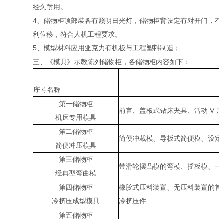
经久耐用。
4、储物柜顶部装备有照明日光灯，储物柜背设定有对开门，
利位移，符合人机工程要求。
5、模型材料应用亚克力有机板与工程塑料制造；
三、《模具》示教陈列储物柜，各储物柜内容如下：
序号名称
第一储物柜
前言、盖板式钻床夹具、活动 V
机床专用模具
第二储物柜
简便冲裁模、导板式简便模、设
简便冲压模具
第三储物柜
带滑轮摆凸模的弯模、摇板模、一次
经典型弯曲模
第四储物柜
橡胶式压料装置、无压料装置的首
冷挤压成型模具
冷挤压件
第五储物柜