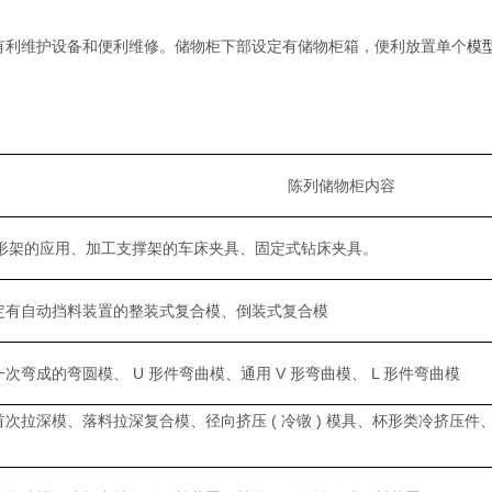
有利维护设备和便利维修。储物柜下部设定有储物柜箱，便利放置单个
模
陈列储物柜内容
 形架的应用、加工支撑架的车床夹具、固定式钻床夹具。
定有自动挡料装置的整装式复合模、倒装式复合模
弯成的弯圆模、 U 形件弯曲模、通用 V 形弯曲模、 L 形件弯曲模
次拉深模、落料拉深复合模、径向挤压 ( 冷镦 ) 模具、杯形类冷挤压