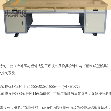
特制一套《冷冲压与塑料成型工序技艺及模具设计》与《塑料成型模具》
放控制系统。
外观尺寸：1200×530×1900mm（长×宽×高）
晶触摸屏控制和遥控控制自动讲解、可顺序循环与重复播放，又能按照教
化喷塑制作，储物柜体刚性好。储物柜内陈列操作面板为超豪华铝塑夹层板