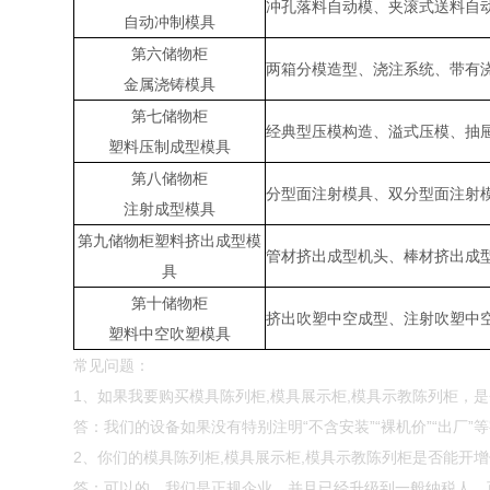
冲孔落料自动模、夹滚式送料自
自动冲制模具
第六储物柜
两箱分模造型、浇注系统、带有
金属浇铸模具
第七储物柜
经典型压模构造、溢式压模、抽
塑料压制成型模具
第八储物柜
分型面注射模具、双分型面注射
注射成型模具
第九储物柜塑料挤出成型模
管材挤出成型机头、棒材挤出成型
具
第十储物柜
挤出吹塑中空成型、注射吹塑中
塑料中空吹塑模具
常见问题：
1、如果我要购买模具陈列柜,模具展示柜,模具示教陈列柜，
答：我们的设备如果没有特别注明“不含安装”“裸机价”“出厂
2、你们的模具陈列柜,模具展示柜,模具示教陈列柜是否能开
答：可以的，我们是正规企业，并且已经升级到一般纳税人，