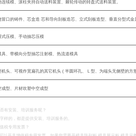
动连续模、滚柱夹持自动送料装置、棘轮传动的转盘式送料装置。
浇冒口的铸件、芯盒造 芯和导向刮板造芯、立式刮板造型、垂直分型式金
屉式压模、手动抽芯压模
模具、带横向分型抽芯注射模、热流道模具
机头、可视作宽扁孔的其它机头 ( 半圆环孔、 L 型、为端头无侧壁的方
空成型、片材吹塑中空成型
是否有安装、培训服务呢？
”等字样的，都是提供安装、培训服务的。
增值税专用发票？
可以开具增值税专用发票，如果您需要开模具陈列柜,模具展示柜,模具示