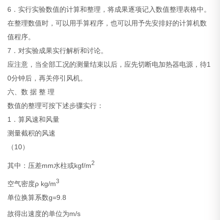
6．实行实验数值的计算和整理，将成果逐项记入数值整理表格中。
在整理数值时，可以用手算程序，也可以用予先安排好的计算机数
值程序。
7．对实验成果实行解析和讨论。
应注意，当全部工况的测量结束以后，应先切断电加热器电源，待1
0分钟后，再关停引风机。
六、数 据 整 理
数值的整理可按下述步骤实行：
1．算风速和风量
测量截积的风速
（10）
2
其中：压差
mm水柱或kgf/m
3
空气密度ρ kg/m
单位换算系数g=9.8
故得出速度的单位为m/s