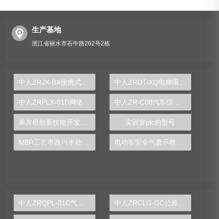
生产基地
浙江省丽水市石牛路262号2栋
中人ZRJX-BX便携式电动机械组合实验台
中人ZRDT-XQ电梯限速器安全钳联动机构实训装置
中人ZRPLX-01D网络型PLC实验台（变频+步进+伺服+触摸屏+电气控制）
中人ZR-C08汽车综合底盘解剖模型
单片机创新技能开发实验台
实训室plc的型号
MBR工艺市政污水处理实验装置
电动车安全气囊示教实训台
中人ZRQPL-01C气动与PLC控制实训台
中人ZRCLG-GC公差配合示教陈列柜