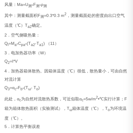
风量：Ma=U
F
ρ
测*
测*
测
2
其中：测量截面积F
=0.3*0.3 m
，测量截面处的密度由出口空气
测
温度（℃）T
确定。
a2
2．空气侧吸热量：
Q
=M
C
(T
-T
) （11）
l
a*
pa*
a2
a1
3．电加热器功率（W）
Q
=I*V
2
4．加热器箱体散热。因箱体温度（℃）很低，散热量小，可由自然
对流计算
Q
=α
F
(T
- T
)
3
c*
b*
ω
o
2
此处，α
为自然对流散热系数，可近似取α
=5w/m
•℃实行计算；F
c
c
箱为箱体散热面积（实验测试），T
箱体温度（℃），T
为环境温
ω
o
度（℃）。
5．计算热平衡误差