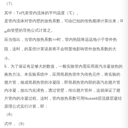
（7）
其中：Tv代表管内流体的平均温度（℃）。
是管内流体对管内壁的放热系数，可由已知的传热规律计算出来；R
由管壁的导热公式计算之。
w
应当指出，当管内放热系数
>>
时，管内热阻
将远远地小于管外热
阻
，这时，
的某些计算误差将不会明显地影响管外放热系数
的大
小。
5．为了保证
有足够大的数值，一般实验管内需应用蒸汽冷凝放热的
换热方法。本实验系统中，应用简易热管作为传热元件，将实验的
翅片管，做成简易热管的冷凝段，即简易热管内部的蒸汽在翅片管
内冷凝，放出汽化潜热，透过管壁，传出翅片管外，这就保证了翅
片管内的冷凝过程。这时，管内放热系数
可用Nusselt层流膜层凝结
原理公式实行计算，即：
（8）
式中，
（9）