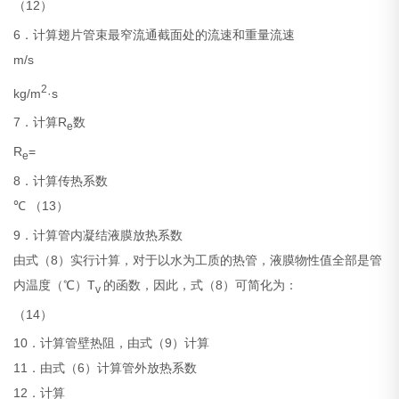
（12）
6．计算翅片管束最窄流通截面处的流速和重量流速
m/s
2
kg/m
·s
7．计算R
数
e
R
=
e
8．计算传热系数
℃ （13）
9．计算管内凝结液膜放热系数
由式（8）实行计算，对于以水为工质的热管，液膜物性值全部是管
内温度（℃）T
的函数，因此，式（8）可简化为：
v
（14）
10．计算管壁热阻，由式（9）计算
11．由式（6）计算管外放热系数
12．计算