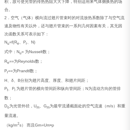
积，故可使光管的传热热阻大大下降，特别适用来气体侧换热的场
合。
2．空气（气体）横向流过翅片管束时的对流放热系数除了与空气流
速及物性有关以外，还与翅片管束的一系列几何因素有关，其无因
次函数关系可表示如下：
N
=f(R
、P
、
N)
u
e
r
式中：N
=
为Nusselt数；
u
R
=
=
为Reynolds数；
e
P
=
=
为Prandtl数；
r
H、δ、B分别为翅片高度、厚度、和翅片间距；
P
、P
为翅片管的横向管间距和纵向管间距；N为流动方向的管排
t
l
数；
D
为光管外径，U
、G
为最窄流通截面处的空气流速（m/s）和重
o
m
m
量流速。
2
（kg/m
s） 而且Gm=Um•ρ