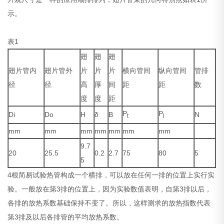
示。
表1
翅
翅
翅
翅片管内
翅片管外
片
片
片
横向管间
纵向管间
管排
径
径
高
厚
间
距
距
数
度
度
距
P
P
Di
Do
H
δ
B
N
t
l
mm
mm
mm
mm
mm
mm
mm
9.7
20
25.5
0.2
2.7
75
80
5
5
4根简易试验热管构成一个横排，可以放在任何一排的位置上实行实
验。一般放在第3排的位置上，因为实验数值表明，自第3排以后，
各排的放热系数基础保持不变了。所以，这样测求的放热指数代表
第3排及以后各排管的平均放热系数。