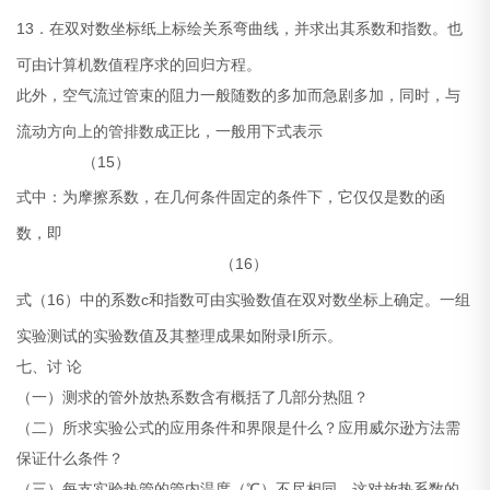
13．在双对数坐标纸上标绘
关系弯曲线，并求出其系数和指数。也
可由计算机数值程序求
的回归方程。
此外，空气流过管束的阻力
一般随
数的多加而急剧多加，同时，与
流动方向上的管排数成正比，一般用下式表示
（15）
式中：
为摩擦系数，在几何条件固定的条件下，它仅仅是
数的函
数，即
（16）
式（16）中的系数c和指数
可由实验数值在双对数坐标上确定。一组
实验测试的实验数值及其整理成果如附录I所示。
七、讨 论
（一）测求的管外放热系数
含有概括了几部分热阻？
（二）所求实验公式的应用条件和界限是什么？应用威尔逊方法需
保证什么条件？
（三）每支实验热管的管内温度（℃）
不尽相同，这对放热系数
的