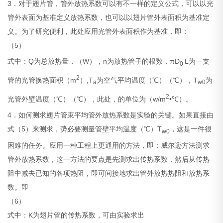
3．对于翅片管，管外放热系数可以有不一样的定义公式，可以以光
管外表面为基准定义放热系数，也可以以翅片管外表面积为基准定
义。为了研究便利，此处应用光管外表面积作为基准，即：
（5）
式中：Q为总放热量，（W），n为放热管子的根数，πD
L为一支
0
2
管的光管换热面积（m
）,T
为空气平均温度（℃）（℃），T
为
a
w0
2
光管外壁温度（℃）（℃），此处，
的单位为（w/m
•℃）。
4．如何测求翅片管束平均管外放热系数
是实验的关键。如果直接由
式（5）来测求
，势必要测量管壁平均温度（℃）T
，这是一件很
w0
困难的任务。应用一种工程上更通用的方法，即：威尔逊方法测求
管外放热系数，这一方法的要点是先测求出传热系数，然后从传热
阻中减去已知的各项热阻，即可间接地求出管外放热热阻和放热系
数。即
（6）
式中：K为翅片管的传热系数，可由实验求出