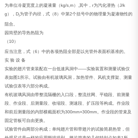
为单位冷凝宽度上的凝液量（kg/s,m）,其中，r为汽化潜热（J/k
g），D
为管子内径，式（8）中第2个括号中的物理量为凝液物性的
i
阻合。
园筒壁的导热热阻为
（10）
应当注意，式（6）中的各项热阻全部是以光管外表面积基准的。
实 验 设 备
实验的翅片管束装配在一台低速风洞中——实验装置和测量试验仪
表如图1所示。试验由有机玻璃风洞，加热管件、风机支撑架、测量
试验仪表等六部分构成。
有机玻璃风洞由带整流隔栅的入口段，整流丝网、平稳段、前测量
段、作业段、后测量段、收缩段、测速段、扩压段等构成。作业段
和前后测量段的内部横截面积为300mm×300mm。作业段的管束及
固定管板可自由更换。
试验管件由两部分构成；单纯翅片管和带翅片的试验简易热管，但
外观尺寸是一样的应用顺排排列，翅片管束的几何特别点如表1所