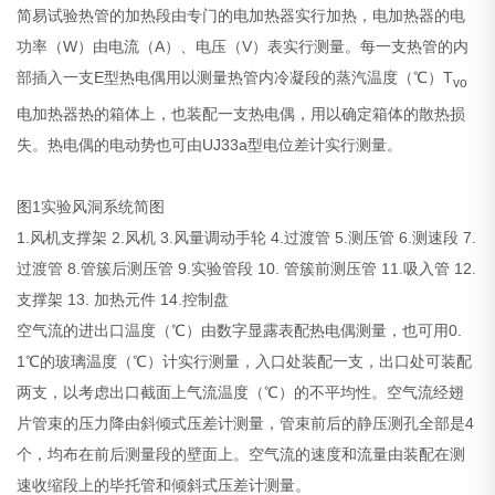
简易试验热管的加热段由专门的电加热器实行加热，电加热器的电
功率（W）由电流（A）、电压（V）表实行测量。每一支热管的内
部插入一支E型热电偶用以测量热管内冷凝段的蒸汽温度（℃）T
vo
电加热器热的箱体上，也装配一支热电偶，用以确定箱体的散热损
失。热电偶的电动势也可由UJ33a型电位差计实行测量。
图1实验风洞系统简图
1.风机支撑架 2.风机 3.风量调动手轮 4.过渡管 5.测压管 6.测速段 7.
过渡管 8.管簇后测压管 9.实验管段 10. 管簇前测压管 11.吸入管 12.
支撑架 13. 加热元件 14.控制盘
空气流的进出口温度（℃）由数字显露表配热电偶测量，也可用0.
1℃的玻璃温度（℃）计实行测量，入口处装配一支，出口处可装配
两支，以考虑出口截面上气流温度（℃）的不平均性。空气流经翅
片管束的压力降由斜倾式压差计测量，管束前后的静压测孔全部是4
个，均布在前后测量段的壁面上。空气流的速度和流量由装配在测
速收缩段上的毕托管和倾斜式压差计测量。