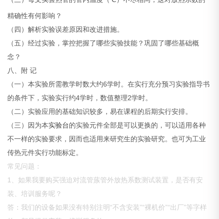
精确性有何影响？
（四）解析实验误差原因和改进措施。
（五）经过实验，掌控把握了哪些实验技能？巩固了哪些基础概
念？
八、附 记
（一）本实验所需教学时数大约6学时。在实行充分预习实验指导书
的条件下，实验实行约4学时，数值整理2学时。
（二）实验应用的基础知识较多，易在课程的后期实行安排。
（三）因为本
实验台
的实验元件全部是可以更换的，可以适用各种
不一样的实验要求，因而也适用来研究生的实验研究。也可为工业
传热元件实行功能标定。
常见问题：
1、如果我要购买强迫对流管蔟管外放热系数测试装置，是否有安
装、培训服务呢？
答：我们的设备如果没有特别注明“不含安装”“裸机价”“出厂”等字样