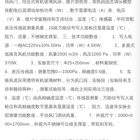
动风门，结合式有机玻璃风洞，翅片加热管，加热由固态调压
模型
块配电位器调动加热功率（W），数字显露电流（A）表、电压
（V）表，翅片管簇顺排和叉排结合，温度（℃）
传感器
，毕托管配
差压传感器测量风量，16路万能信号写入巡检仪显露温度（℃）、
阻力、流量，不锈钢支撑架。
三、技术功能数值：
1、写入电
源：一相AC220V±10% 50Hz，功率（W）4.5KW。
2、多翼式
低噪音风机功能数值：风量2000 m3/h，风压1000 Pa，功率（W）
370W。
3、实验管尺寸：Φ25×250mm ，材料紫铜管。
4、差压传感器：测量范围0—1000Pa，精确度0.5级。
5、实
验风道应用透明有机玻璃材料，分为风口段，实验段（实验段有叉
排和顺排两种），测量试验段等，彼此之间应用法兰连接。
6、温度（℃）由高精确度温度（℃）传感器测量，万能信号写入巡
检仪和高精确度数字显露表显露温度（℃）、阻力、流速等实验全
部测量功能数值，手动风门调动风量。
7、外观尺寸：2000×5
00×1700mm，外观为不锈钢可位移支撑架，带双刹车轮。