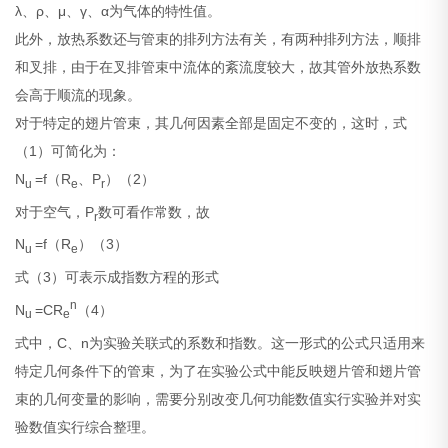
λ、ρ、μ、γ、α为气体的特性值。
此外，放热系数还与管束的排列方法有关，有两种排列方法，顺排
和叉排，由于在叉排管束中流体的紊流度较大，故其管外放热系数
会高于顺流的现象。
对于特定的翅片管束，其几何因素全部是固定不变的，这时，式
（1）可简化为：
N
=f（R
、P
）（2）
u
e
r
对于空气，P
数可看作常数，故
r
N
=f（R
）（3）
u
e
式（3）可表示成指数方程的形式
n
N
=CR
（4）
u
e
式中，C、n为实验关联式的系数和指数。这一形式的公式只适用来
特定几何条件下的管束，为了在实验公式中能反映翅片管和翅片管
束的几何变量的影响，需要分别改变几何功能数值实行实验并对实
验数值实行综合整理。