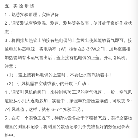
五、实 验 步 骤
1．熟悉实验原理，实验设备；
2．调节测试查验测温、测速、测热等各仪表，使其处于良好作业状
态；
3．将四排加热管上的接有热电偶的上盖拔出使其能够冒气即可。接
通电加热器电源，将电功率（W）控制在2~3KW之间，加热至四排
加热管均有水蒸气冒出后，盖上接有热电偶的上盖。开动引风机。
注意：
（1）. 盖上接有热电偶的上盖时，不要让水蒸汽汤着手！
（2）.引风机需在空载或很小的开度下启动；
4．调节引风机的阀门，来控制实验工况的空气流速，一般，空气风
速应从小到大逐渐多加，实验中，按照毕托管压差读值，可改变 6~
7个风速值，这样，就有 6~7个实验工况；
5．在每一个实验工况下，待确认设备处于平稳状态后，实行全部物
理量的测量和记录，将测量的数值记录到予先准备好的数值记录表
格中。