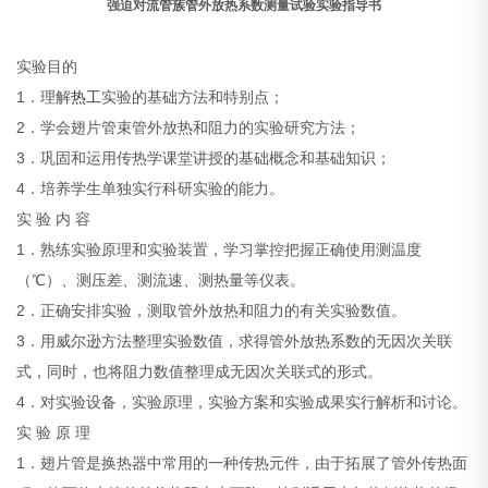
强迫对流管蔟管外放热系数测量试验实验指导书
实验目的
1．理解
热工
实验的基础方法和特别点；
2．学会翅片管束管外放热和阻力的实验研究方法；
3．巩固和运用传热学课堂讲授的基础概念和基础知识；
4．培养学生单独实行科研实验的能力。
实 验 内 容
1．熟练实验原理和实验装置，学习掌控把握正确使用测温度
（℃）、测压差、测流速、测热量等仪表。
2．正确安排实验，测取管外放热和阻力的有关实验数值。
3．用威尔逊方法整理实验数值，求得管外放热系数的无因次关联
式，同时，也将阻力数值整理成无因次关联式的形式。
4．对实验设备，实验原理，实验方案和实验成果实行解析和讨论。
实 验 原 理
1．翅片管是换热器中常用的一种传热元件，由于拓展了管外传热面