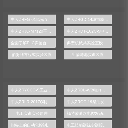
中人ZRFG-01风光互补发电实训装置
中人ZRGD-14城市轨道交通安全管理仿真软件
中人ZRJC-M7120平面磨床电气实训台（半实物）
中人ZRDT-102C-5电梯轿门安装与拆装调试实训装置
全面了解PLC实验台的功能与操作技巧
典型机械类实验室设备有哪些
伯努利方程式实验装置
生物滤池实训装置
中人ZRYCCG-5工业传感器检测实验装置
中人ZRDL-WB电力系统微机保护综合实训装置
中人ZRLR-2017Q制冷管路维修基本技能实训装置
中人ZRGC-19柴油发动机实训台
电工实训实验原理
福特蒙迪欧电控发动机实训台
指尖上的自动化控制，PLC实验台打造智慧学习新体验
电工技能训练实训报告总结