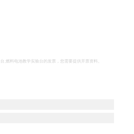
台,燃料电池教学实验台的发票，您需要提供开票资料。