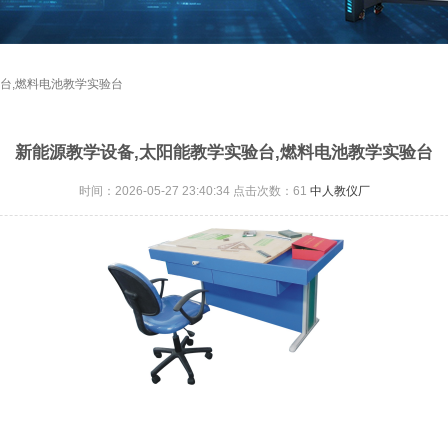
验台,燃料电池教学实验台
新能源教学设备,太阳能教学实验台,燃料电池教学实验台
时间：2026-05-27 23:40:34 点击次数：
61
中人教仪厂