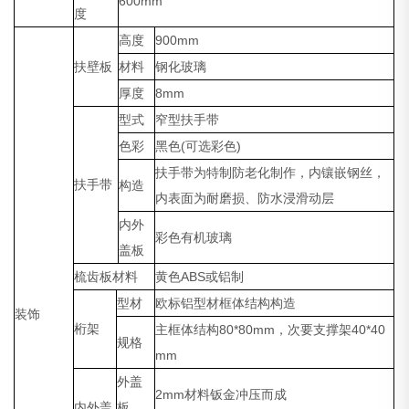
600mm
度
高度
900mm
扶壁板
材料
钢化玻璃
厚度
8mm
型式
窄型扶手带
色彩
黑色(可选彩色)
扶手带为特制防老化制作，内镶嵌钢丝，
扶手带
构造
内表面为耐磨损、防水浸滑动层
内外
彩色有机玻璃
盖板
梳齿板材料
黄色ABS或铝制
型材
欧标铝型材框体结构构造
装饰
桁架
主框体结构80*80mm，次要支撑架40*40
规格
mm
外盖
2mm材料钣金冲压而成
内外盖
板