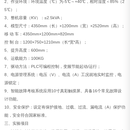
2、作业环境：环境温度（℃）为-5℃～+40℃，相对湿度＜85%（2
5℃）；
3、整机容量（KV）：≤2.5kVA；
4、模型尺寸：4350mm（长）×1200mm（宽）×2520mm（高）；
移 动 车：4350mm×1200mm×820mm
控 制 台：1200×750×1210mm（长*宽*高）；
5、提升高度：600mm；
6、运载能力：100KG
7、驱动方法：PLC可编程控制，变频节能起动/运行；
8、电源管理系统：电压（V）、电流（A）工况就地实时监控，电
源锁定；
9、智能故障考核系统应用10寸真彩触摸屏。具备16个常见故障设
计功能。
10、安全保护：设定有保护接地、过载、过流、漏电流（A）保护功
能，安全符合国家标准。
三、实验项目