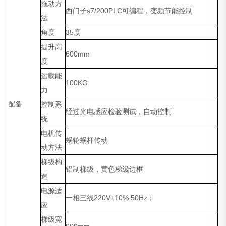
拖动方
西门子s7/200PLC可编程，变频节能控制
法
角度
35度
提升高
600mm
度
运载能
100KG
力
配备
控制系
经过光电感应检验测试，自动控制
统
电机传
蜗轮蜗杆传动
动方法
梯级构
铝制梯级，黄色梯级边框
造
电源适
一相三线220V±10% 50Hz；
应
梯级宽