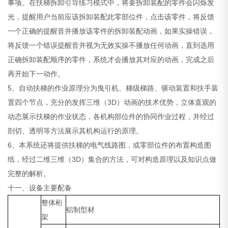
事项。在扶梯拆卸引导练习模式中，将要拆卸装配的零件会闪烁发
光，提醒用户当前应该拆卸装配此零部位件，点击该零件，将反馈
一个正确的提醒音并播放该零件的拆卸装配动画，如果实操错误，
将反馈一个错误提醒音并视为无效实操不播放任何动画，直到选用
正确拆卸装配顺序的零件，系统才会播放其对应的动画，完成之后
再开始下一动作。
5、自动扶梯的作业原理分为曳引机、梯级梯路、驱动装置和扶手装
置四个节点，充分的发挥三维（3D）动画的技术优势，立体直观的
动态展示扶梯的作业状态，各机构部位件的协同作业过程，并经过
剖切、透明等方法展示其机构运行的原理。
6、本系统还将提供扶梯的电气线路图，或零部位件的布置构造图
纸，经过二维三维（3D）集合的方法，可对构造原理以及知识点做
完整的解析。
十一、设备主要配备
整体桁
铝制型材
架