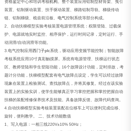
资格鉴定中心和培训考核
机构
。整个装置应用铝制型材骨架、曳引
装置、铝制驱动装置、扶手驱动装置、梯路铝制导轨、梯级传动
链、铝制梯级、梳齿前沿板、
电气
控制系统等部分构成。
2、
自动扶梯模型实验考核装置
电源管理系统：权限登陆、过载保
护、电源就地实时监控、相序保护，运行时间记录，定时运行、手
动润滑/自动润滑等功能。
3.电气控制应用
西门子
plc
系统，驱动应用变频节能控制；智能故障
考核系统应用10寸真彩触摸屏。系统有电源管理、扶梯运行状态
区、教师登陆和学生登陆功能，16个故障设计功能，定时排故，考
题计分功能，扶梯模型配套有电气故障点设定，学生可以经过故障
现象在装置上检验测试、查找故障点，并将其修复。经过在该实验
装置上的实验实训，使学生能够真正学习掌控把握和掌控把握自动
扶梯的装配维修保养技术及技能。具备故障反馈、故障代码查询。
4.
自动扶梯模型实验考核装置
装配在位移车上可以便利完成位移、
旋转，便利教学。
二、技术功能数值
1、写入电源：一相三线220V±10% 50Hz；