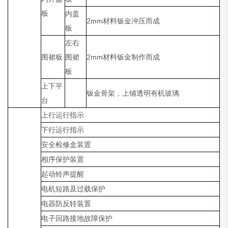
板
内盖
2mm材料钣金冲压而成
板
左右
围裙板
围裙
2mm材料钣金制作而成
板
上下平
钣金骨架，上铺透明有机玻璃
台
上行运行指示
下行运行指示
安全检修盒装置
相序保护装置
起动铃声提醒
电机短路及过载保护
电器防反转装置
电子回路接地故障保护