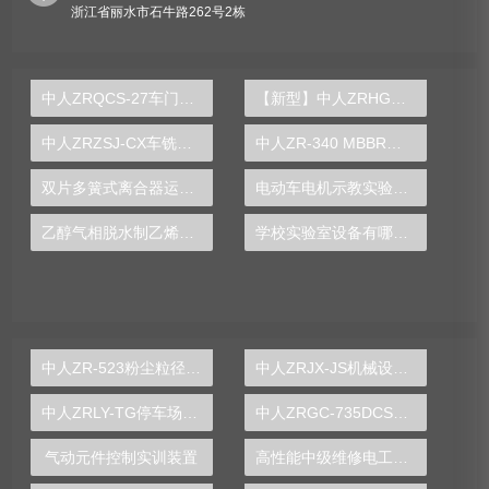
浙江省丽水市石牛路262号2栋
中人ZRQCS-27车门控制系统示教板
【新型】中人ZRHGGY-12填料塔轴向返混性能测定实验装置
中人ZRZSJ-CX车铣加工刀具组合认知实验展示架
中人ZR-340 MBBR工艺实验装置
双片多簧式离合器运行实验装置
电动车电机示教实验装置
乙醇气相脱水制乙烯实验装置
学校实验室设备有哪些类型的
中人ZR-523粉尘粒径分布测定实验装置
中人ZRJX-JS机械设计课程创意组合实验平台
中人ZRLY-TG停车场管理系统实训装置
中人ZRGC-735DCS分布式过程控制系统实训装置
气动元件控制实训装置
高性能中级维修电工技能实训装置,维修电工技能实验台,电工实训台-中人