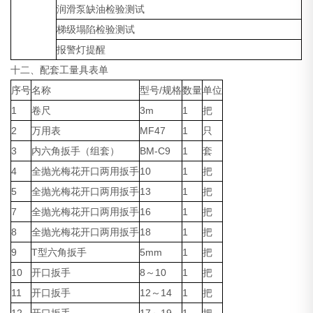
润滑泵缺油检验测试
梯级塌陷检验测试
报警灯提醒
十二、配套工量具表单
序号
名称
型号/规格
数量
单位
1
卷尺
3m
1
把
2
万用表
MF47
1
只
3
内六角扳手（组套）
BM-C9
1
套
4
全抛光梅花开口两用扳手
10
1
把
5
全抛光梅花开口两用扳手
13
1
把
7
全抛光梅花开口两用扳手
16
1
把
8
全抛光梅花开口两用扳手
18
1
把
9
T型六角扳手
5mm
1
把
10
开口扳手
8～10
1
把
11
开口扳手
12～14
1
把