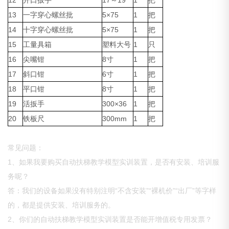
12
开口扳手
17～19
1
把
13
一字穿心螺丝批
5×75
1
把
14
十字穿心螺丝批
5×75
1
把
15
工量具箱
塑料大号
1
只
16
尖嘴钳
8寸
1
把
17
斜口钳
6寸
1
把
18
平口钳
8寸
1
把
19
活扳手
300×36
1
把
20
铁板尺
300mm
1
把
常见问题：
1、如果我要购买自动扶梯教学模型实训装置，是否有安装、培训服
务呢？
答：我们的设备如果没有特别注明“不含安装”“裸机价”“出厂”等字样
的，都是提供安装、培训服务的。
2、你们的自动扶梯教学模型实训装置是否能开增值税专用发票？