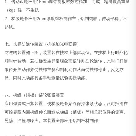
1、传动齿轮应用15mm厚铝制板材
数控
精加工而成，精确度高重量
（kg）轻，不生锈，
2、梯级链条应用2mm厚镀锌板制作主，铝制销轴，传动平稳，不
起锈。
七、扶梯防逆转装置（机械加光电联锁）
防逆转装置如下图，装置装在扶梯上部驱动位。在扶梯上行时
凸轮
顺时针转动，若扶梯发生异常现象而逆转则凸轮逆转，此时打杆使
限位开关动作并使扶梯主刹和副刹动作从而使扶梯停止，反之亦
然。同时此功能具备手动测量试验实操功能。
八、梯级（踏板）链轮张紧装置
应用弹簧式张紧装置，使梯级链条始终保持张紧状态，及时抵消在
可控界限内因梯级伸长而造成梯级（踏板）等相关部位件的偏离、
晃荡、冲撞与噪声。本装置全部应用铝制板材制作。