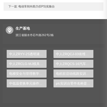
下一篇:
电动车转向助力(EPS)实验台
生产基地
浙江省丽水市石牛路262号2栋
中人ZRYY-2S透明液压PLC控制与湿式离合器变速箱综合实训台
中人ZRQCJ-03依维柯柴油发动机运行实训装置
中人ZRCLG-MJ模具示教陈列柜（触控同步语音解说）
中人ZRQCS-16汽车电子燃油喷射系统示教板
电梯安全与管理教学实训台
电机软启动线路实训装置
中低温变换单元操作实训台
plc实训台零件名称是什么