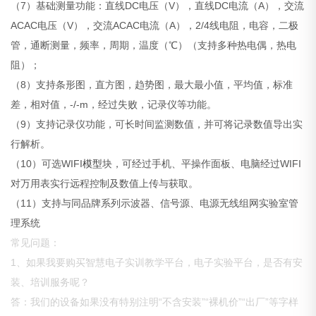
（7）基础测量功能：直线DC电压（V），直线DC电流（A），交流
ACAC电压（V），交流ACAC电流（A），2/4线电阻，电容，二极
管，通断测量，频率，周期，温度（℃）（支持多种热电偶，热电
阻）；
（8）支持条形图，直方图，趋势图，最大最小值，平均值，标准
差，相对值，-/-m，经过失败，记录仪等功能。
（9）支持记录仪功能，可长时间监测数值，并可将记录数值导出实
行解析。
（10）可选WIFI
模型
块，可经过手机、平操作面板、电脑经过WIFI
对万用表实行远程控制及数值上传与获取。
（11）支持与同品牌系列示波器、信号源、电源无线组网实验室管
理系统
常见问题：
1、如果我要购买智慧电子实训教学平台，电子实验平台，是否有安
装、培训服务呢？
答：我们的设备如果没有特别注明“不含安装”“裸机价”“出厂”等字样