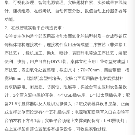
集、可视化管理、智能电源管理、实验题材自索、实验成果在线统
计、随机组卷、在线考试、自动评定分数、数值自动上传服务器等
功能。
2、在线智慧实验平台构造要求：
实验桌主体构造全部应用高功能表面氧化的铝型材及一次成型铝压
铸框体结构连接构件，连接构件应用压铸成型工序技艺（非焊接工
序技艺），经机加工、抛丸、喷砂，表面静电喷涂工序技艺，装配
便利、快捷，用户可自行DIY组装。桌体立柱应用工业铝型材成型工
序技艺，表面氧化处置整理，截面尺寸：70×70mm，四面带槽，槽
宽约8mm，端部配套塑料堵头。实验台面应用防静电耐磨损材料，
要求防静电、耐磨损、防腐蚀、阻燃等，实验台背面应用设备架设
计，1个写入漏电保护开关、4个USB插头座、1个以太网插头座；配
备21.5寸显露器以及人脸识别摄像头；2层仪表器具设备层架、正面
或支撑架侧面设定有4个五孔插头座；电源和互联网写入口在实验平
台的左右下方各1套；实验平台顶端上支撑架配备有：LED照明灯；
在上支撑架角落位置配备有摄像设备，可收集实验过程。