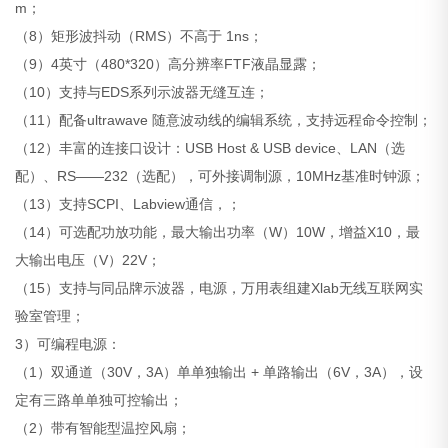
m；
（8）矩形波抖动（RMS）不高于 1ns；
（9）4英寸（480*320）高分辨率FTF液晶显露；
（10）支持与EDS系列示波器无缝互连；
（11）配备ultrawave 随意波动线的编辑系统，支持远程命令控制；
（12）丰富的连接口设计：USB Host & USB device、LAN（选
配）、RS——232（选配），可外接调制源，10MHz基准时钟源；
（13）支持SCPI、Labview通信，；
（14）可选配功放功能，最大输出功率（W）10W，增益X10，最
大输出电压（V）22V；
（15）支持与同品牌示波器，电源，万用表组建Xlab无线互联网实
验室管理；
3）可编程电源：
（1）双通道（30V，3A）单单独输出 + 单路输出（6V，3A），设
定有三路单单独可控输出；
（2）带有智能型温控风扇；