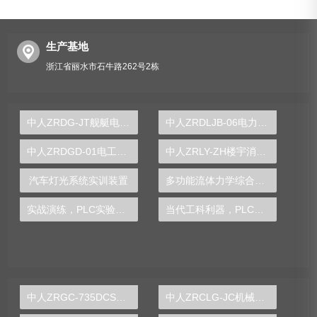
生产基地
浙江省丽水市石牛路262号2栋
中人ZRDG-JT舰艇电工技能基础综合实训台
中人ZRDLJB-06电力系统继电保护工实训装置
中人ZRDGD-01电工一体化技能工作岛
中人ZRLY-ZH楼宇消防自动化系统综合实训装置
汽车灯光系统实训装置
多功能流体力学综合实验装置
实战演练，PLC实验台助您在自动化领域立足
当代工科利器，PLC实验台引领学术创新驱动
中人ZRGC-735DCS分布式过程控制系统实训装置
中人ZRCLG-JC机械基础陈列柜（触控语音解说，精制铝模型）