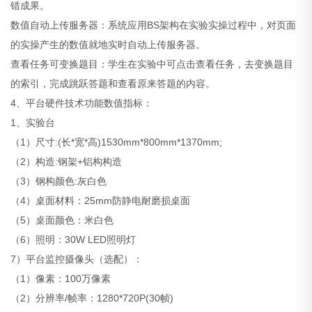
错成果。
数值自动上传服务器：系统应用BS架构在实验实操过程中，对页面
的实操产生的数值就地实时自动上传服务器。
查看任务可变换题目：学生在实验中可点击查看任务，去变换题目
的索引，完成跳跃答题和查看原来答题的内容。
4、平台硬件技术功能数值指标：
1、实验台
（1）尺寸:(长*宽*高)1530mm*800mm*1370mm;
（2）构造:钢架+铝构构造
（3）钢构颜色:灰白色
（4）桌面材料：25mm防静电耐磨损桌面
（5）桌面颜色：米白色
（6）照明：30W LED照明灯
7）平台监控摄像头（选配）：
（1）像素：100万像素
（2）分辨率/帧率：1280*720P(30帧)