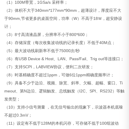
（1）100M带宽，1GSa/s 采样率；
（2）体积不大于340mm*177mm*90mm，超薄设计，厚度应不大
于90mm,节省更多的桌面空间，功率（W）不高于18Ｗ，超安静设
计；
（3）8寸高清液晶屏，分辨率不小于800*600；
（4）存储深度（每次收集波动线的记录长度）不低于40M点；
（5）最大波动线刷新率不低于75000次/秒
（6）有USB Device & Host、LAN、Pass/Fail、Trig out等连接口；
（7）支持SCPI，LABVIEW协议，便利二次研发；
（8）时基精确度不超过1ppm，可做6位1ppm精确度频率计；
（9）具备不少于边沿、视频、脉宽、斜率、欠幅、超幅、窗口、Ti
meout、第N边沿、逻辑触发、总线触发（I2C、SPI、RS232）等触
发类型；
（10）支持小信号测量 ，在无信号输出的现象下，示波器本机底噪
不超过0.3mV；
（11）设定有不低于128M的本机闪存，可存储不低于100组波动