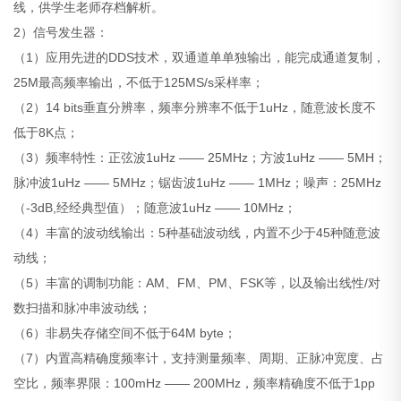
线，供学生老师存档解析。
2）信号发生器：
（1）应用先进的DDS技术，双通道单单独输出，能完成通道复制，
25M最高频率输出，不低于125MS/s采样率；
（2）14 bits垂直分辨率，频率分辨率不低于1uHz，随意波长度不
低于8K点；
（3）频率特性：正弦波1uHz —— 25MHz；方波1uHz —— 5MH；
脉冲波1uHz —— 5MHz；锯齿波1uHz —— 1MHz；噪声：25MHz
（-3dB,经经典型值）；随意波1uHz —— 10MHz；
（4）丰富的波动线输出：5种基础波动线，内置不少于45种随意波
动线；
（5）丰富的调制功能：AM、FM、PM、FSK等，以及输出线性/对
数扫描和脉冲串波动线；
（6）非易失存储空间不低于64M byte；
（7）内置高精确度频率计，支持测量频率、周期、正脉冲宽度、占
空比，频率界限：100mHz —— 200MHz，频率精确度不低于1pp