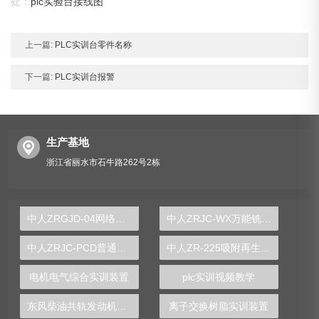
处：
plc实验台接线图
上一篇:
PLC实训台零件名称
下一篇:
PLC实训台报警
生产基地
浙江省丽水市石牛路262号2栋
中人ZRGJD-04网络型MPS柔性制造实训生产线
中人ZRJC-WX万能铣床电气实训台（半实物）
中人ZRJC-PCD普通车床电气实训台（半实物）
中人ZR-225吸附再生工艺实验装置
电机电气综合实训装置
plc实训视频教学
东风柴油共轨发动机实训台
离子交换树脂实训装置