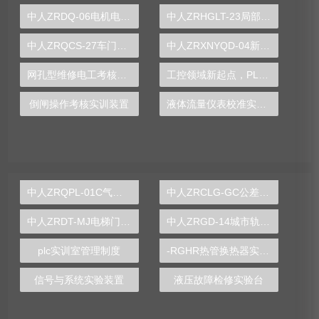
中人ZRDQ-06电机电气综合实验装置
中人ZRHGLT-23局部阻力系数测定实验台
中人ZRQCS-27车门控制系统示教板
中人ZRXNYQD-04新能源汽车电机控制实训台
网孔型维修电工考核实训装置
工控领域新起点，PLC实验台引领技术革新潮流
倒闸操作考核实训装置
液体流量仪表校准实训台
中人ZRQPL-01C气动与PLC控制实训台
中人ZRCLG-GC公差配合示教陈列柜
中人ZRDT-MJ电梯门机构安装与调试实训装置
中人ZRGD-14城市轨道交通安全管理仿真软件
plc实训室管理制度
-RGHR热管换热器实验装置,热管换热器实验装置
信号与系统实验装置
液压故障检修实验台