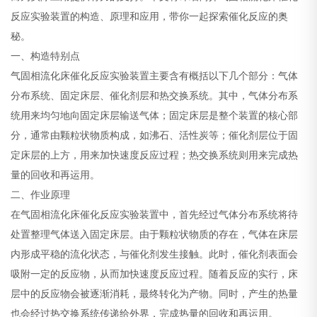
反应实验装置的构造、原理和应用，带你一起探索催化反应的奥
秘。
一、构造特别点
气固相流化床催化反应实验装置主要含有概括以下几个部分：气体
分布系统、固定床层、催化剂层和热交换系统。其中，气体分布系
统用来均匀地向固定床层输送气体；固定床层是整个装置的核心部
分，通常由颗粒状物质构成，如沸石、活性炭等；催化剂层位于固
定床层的上方，用来加快速度反应过程；热交换系统则用来完成热
量的回收和再运用。
二、作业原理
在气固相流化床催化反应实验装置中，首先经过气体分布系统将待
处置整理气体送入固定床层。由于颗粒状物质的存在，气体在床层
内形成平稳的流化状态，与催化剂发生接触。此时，催化剂表面会
吸附一定的反应物，从而加快速度反应过程。随着反应的实行，床
层中的反应物会被逐渐消耗，最终转化为产物。同时，产生的热量
也会经过热交换系统传递给外界，完成热量的回收和再运用。