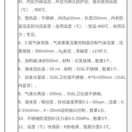
衬。内层为保温层，外层为网孔防护层。最高使用温度
（℃），900℃。
3、预热器：不锈钢，内径φ10mm，长度250mm，内有防
返混及防沟流装置；使用温度（℃）：室温-400℃，使用压
力：常压。
4、2 路气体管路，气体重量流量控制器控制气体流量，流
量规格：300ml/min，N
标定，准确度：±1%F.S。
2
5、加料罐:体积500ml，材料：石英玻璃，数量1个。
6、液体混合器：50 ml，材料：316L不锈钢，数量1个。
7、设备冷凝器：316L卫生级不锈钢，Φ76×200mm（316L
内盘管）。
8、气液分离器：500mL，316L卫生级不锈钢。
9、液体泵：蠕动泵，转动速度界限0.1～50rpm，流量：0.
2-10ml/min，4～20mA远程输出控制，数量1台。
10、不锈钢防震指针压力表0-0.25MPa，数量3个。
11、温度（℃）传感器：K热电偶，显露分度0.1℃。