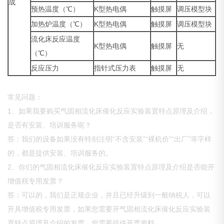
成
预热温度（℃）
K型热电偶
触摸屏
调压模型块
加热炉温度（℃）
K型热电偶
触摸屏
调压模型块
流化床反应温度
K型热电偶
触摸屏
无
（℃）
反应压力
指针式压力表
触摸屏
无
常见问题：
1、如果我要购买气固相流化床催化反应实验装置特点原理及介绍，
是否有安装、培训服务呢？
答：我们的设备如果没有特别注明“不含安装”“裸机价”“出厂”等字样
的，都是提供安装、培训服务的。
2、你们的气固相流化床催化反应实验装置特点原理及介绍是否能开
增值税专用发票？
答：可以的，我们是正规企业，并且已经升级到一般纳税人，可以
开具增值税专用发票，如果您需要开气固相流化床催化反应实验装
置特点原理及介绍的发票，您需要提供开票资料。