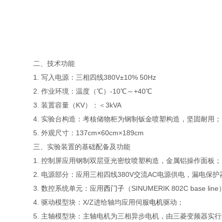
二、技术功能
1. 写入电源：三相四线380V±10% 50Hz
2. 作业环境：温度（℃）-10℃～+40℃
3. 装置容量（KV）：＜3kVA
4. 实验台构造：考核储物柜为钢制钣金喷塑构造，坚固耐用；
5. 外观尺寸：137cm×60cm×189cm
三、实验装置的基础配备及功能
1. 控制屏应用钢制双层亚光密纹喷塑构造，金属铝操作面板；
2. 电源部分：应用三相四线380V交流AC电源供电，漏电保
3. 数控系统单元：应用
西门子
（SINUMERIK 802C base l
4. 驱动模型块：X/Z进给轴均应用伺服
电机
驱动；
5. 主轴模型块：主轴电机为三相异步电机，由三菱变频器实