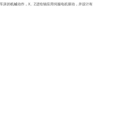
控车床的
机械
动作，X、Z进给轴应用伺服电机驱动，并设计有