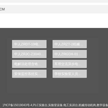
CM
中人ZRDT-19电梯电动机电气控制实训台
中人ZRZT-2机械设备装调与控制技术实训装置
中人ZRJC-Z3040摇臂钻床电气实训台
中人ZRGDX-01工厂供电技术实训装置
电解法处理含铬电镀废水实训台
车用交流异步电动机及控制实验装置
安保监控系统实训装置
学校实验室人员配置
沪ICP备15019043号-4
,
PLC实验台
,
实验室设备
,
电工实训台
,
机械传动机构
,
教学设