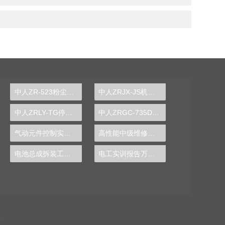
中人ZR-523粉尘粒径分布测定实验装置
中人ZRJX-JS机械设计课程创意组合实验平台
中人ZRLY-TG停车场管理系统实训装置
中人ZRGC-735DCS分布式过程控制系统实训装置
气动元件控制实训装置
高性能中级维修电工技能实训装置,维修电工技能实验台,电工实训台-中人
电池总成拆装工作实验台
电工实训报告万能模板
备