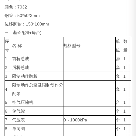
颜色：7032
钢管：50*50*3mm
位移脚轮：150*100mm
三、基础配备(每台)
序
单
数
名 称
规格型号
号
位
量
1
前桥总成
套
1
2
后桥总成
套
1
3
限制动作踏板
套
1
限制动作总泵及限制动作分
4
套
1
配泵
5
空气压缩机
台
1
6
储气罐
个
1
7
气压表
0～1000kPa
个
1
8
单向阀
个
1