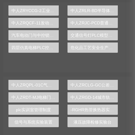
中人ZRYCCG-2工业传感器实验台
中人ZRLR-BD半导体制冷技术实训装置
中人ZRQCF-11发动机故障诊断与排除考核实训台
中人ZRJC-PCD普通车床电气实训台（半实物）
汽车电动门与中控锁实训台
交通信号灯PLC模型实训台
四层仿真电梯PLC控制模型实验台
危化品工艺安全生产培训系统实训装置
中人ZRQPL-01C气动与PLC控制实训台
中人ZRCLG-GC公差配合示教陈列柜
中人ZRDT-MJ电梯门机构安装与调试实训装置
中人ZRGD-14城市轨道交通安全管理仿真软件
plc实训室管理制度
-RGHR热管换热器实验装置,热管换热器实验装置
信号与系统实验装置
液压故障检修实验台