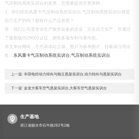
气压制动系统实训台的发票，您需要提供开票资料。
3、你们的东风重卡气压制动系统实训台,气压制动系统实训台都是
自己生产的吗？都有什么产品资质？
答：我们公司是专业生产教学设备的企业，完全自主生产，并通过
了最新版ISO9001认证，拥有多项专利与著作权。
本文来自网络，不代表本站立场，图片为参考图片，转载请注明出
处：
东风重卡气压制动系统实训台,气压制动系统实训台
上一篇:
丰田电控动力转向与独立悬架实训台,动力转向与悬架实训台
下一篇:
金龙大客车空气悬架实训台,大客车空气悬架实训台
生产基地
浙江省丽水市石牛路262号2栋