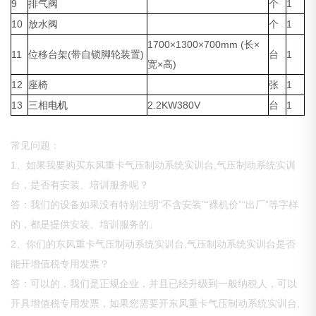
9
排气阀
个
1
10
放水阀
个
1
1700×1300×700mm (长×
11
位移台架(带自锁脚轮装置)
台
1
宽×高)
12
座椅
张
1
13
三相
电机
2.2KW380V
台
1
常见问题：
1、如果我要购买东风重卡气压制动系统实训台,气压制动系统实训
台，是否有安装、培训服务呢？
答：我们的设备如果没有特别注明“不含安装”“裸机价”“出厂”等字样
的，都是提供安装、培训服务的。
2、你们的东风重卡气压制动系统实训台,气压制动系统实训台是否
能开增值税专用发票？
答：可以的，我们是正规企业，并且已经升级到一般纳税人，可以
开具增值税专用发票，如果您需要开东风重卡气压制动系统实训台,