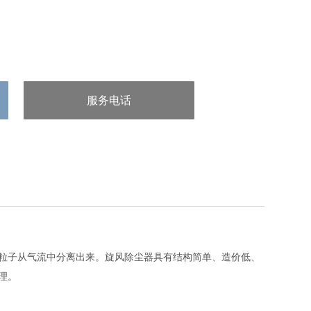
服务电话
：/uploads/allimg/20240523/1-
240523131J35c.png
粒子从气流中分离出来。旋风除尘器具有结构简单、造价低、
理。