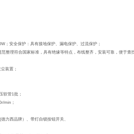
1500W；安全保护：具有接地保护、漏电保护、过流保护；
规范整理符合国家标准，具有绝缘等特点，布线整齐，安装可靠，便于查
灰尘装置；
压软管1批；
/min；
(德力西品牌）、带灯自锁按钮开关、