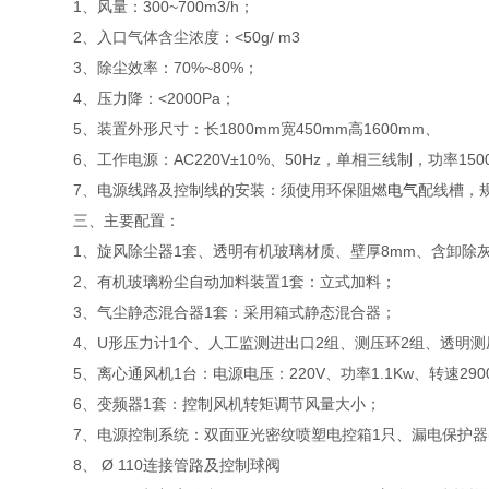
1、风量：300~700m3/h；
2、入口气体含尘浓度：<50g/ m3
3、除尘效率：70%~80%；
4、压力降：<2000Pa；
5、装置外形尺寸：长1800mm宽450mm高1600mm、
6、工作电源：AC220V±10%、50Hz，单相三线制，功率
7、电源线路及控制线的安装：须使用环保阻燃
电气
配线槽，
三、主要配置：
1、旋风除尘器1套、透明有机玻璃材质、壁厚8mm、含卸除
2、有机玻璃粉尘自动加料装置1套：立式加料；
3、气尘静态混合器1套：采用箱式静态混合器；
4、U形压力计1个、人工监测进出口2组、测压环2组、透明测
5、离心通风机1台：电源电压：220V、功率1.1Kw、转速2900r
6、变频器1套：控制风机转矩调节风量大小；
7、电源控制系统：双面亚光密纹喷塑电控箱1只、漏电保护器
8、 Ø 110连接管路及控制球阀