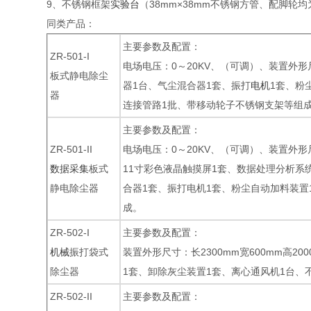
9、不锈钢框架
实验台
（38mm×38mm不锈钢方管、配脚轮
同类产品：
主要参数及配置：
ZR-501-I
电场电压：0～20KV、（可调）、装置外形尺
板式静电除尘
器1台、气尘混合器1套、振打
电机
1套、粉
器
连接管路1批、带移动轮子不锈钢支架等组
主要参数及配置：
ZR-501-II
电场电压：0～20KV、（可调）、装置外形尺
数据采集
板式
11寸彩色液晶触摸屏1套、数据处理分析系
静电除尘器
合器1套、振打电机1套、粉尘自动加料装置1
成。
ZR-502-I
主要参数及配置：
机械
振打袋式
装置外形尺寸：长2300mm宽600mm高2
除尘器
1套、卸除灰尘装置1套、离心通风机1台、
ZR-502-II
主要参数及配置：