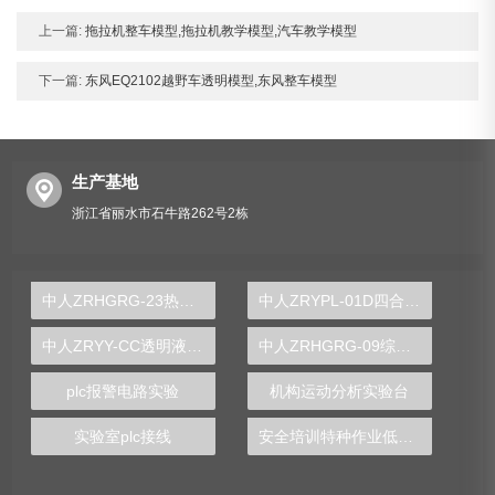
上一篇:
拖拉机整车模型,拖拉机教学模型,汽车教学模型
下一篇:
东风EQ2102越野车透明模型,东风整车模型
生产基地
浙江省丽水市石牛路262号2栋
中人ZRHGRG-23热电阻校验实验装置
中人ZRYPL-01D四合一透明液压传动实训系统
中人ZRYY-CC透明液压叉车实验台
中人ZRHGRG-09综合传热性能实验台
plc报警电路实验
机构运动分析实验台
实验室plc接线
安全培训特种作业低压电工装置