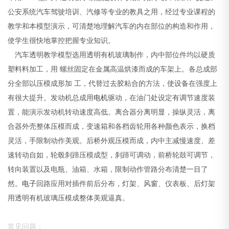
公安系统汽车驾驶培训、汽修等专业的教具之用，经过专业课程的
教学和本模型演示，可清楚地理解汽车的内在部位的构造和作用，
使学生很快地掌控把握专业知识。
汽车透明教学模型选用透明有机玻璃制作，内中部位件均以硬质
塑料料加工，用 螺丝固定在金属高温烘漆而成的车架上。各总成部
分全部以压模成形加 工，代替过去胶粘合的方法，使设备在强度上
有很大提升。发动机总成用
电机
驱动，在油门处设定有调节速度装
置，能演示发动机转动速度高低。离合器分离明显，操纵灵活，离
合器外壳整体压模而成，变速箱和各档齿轮用各种颜色表示，换档
灵活，手限制动作美观。后桥外观压模而成，内中主减慢速度、差
速转动自如，轮毂刹蹄压模成型，刹蹄可调动，前桥轮鼓可调节，
转向装置以及电瓶、油箱、水箱，限制动作管路分布清楚一目了
然。
电子
回路应用对插件前后分布，灯架、风窗、仪表板、后灯架
用透明有机玻璃压模成整体美观逼真。
常见问题：