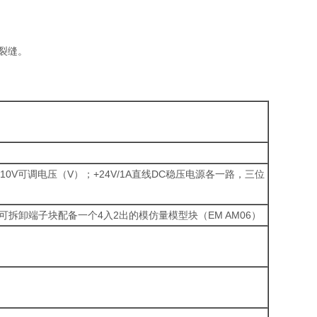
和裂缝。
0V可调电压（V）；+24V/1A直线DC稳压电源各一路，三位
有可拆卸端子块配备一个4入2出的模仿量模型块（EM AM06）