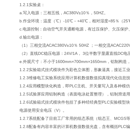
1.2.1实验桌：
a.写入电源：三相五线，AC380V±10％，50HZ。
b.作业环境：温度（℃）-10℃－+40℃，相对湿度<85％（25
c.电源控制：自动空气开关通断电源，有过压保护、欠压保护
d.输出电源：
（1）三相交流ACAC380V±10％ 50HZ ；一相交流ACAC220
（2）直线DC稳压电源：24V/1A， 3位半数字显露直线D
e.外观尺寸：不小于1600mm×700mm×1650mm，铝制
1.2.2实验箱式挂式模块件为彩色立体图，形象逼真，接近工
1.2.3维修电工实验系统应用计算机数值数值拟真现代化信
1.2.4应用
模型
块化构造，即PLC主机、开关量写入及各种模
1.2.5试验屏应用铝制构造（表面电泳处置整理），铝制滑道
1.2.6试验箱式挂式模块件包括了多种经经典型PLC实验
电源使用安全电压（V）。
1.2.7系统配备了目前工厂常用的组态系统（组态王、MCG
1.2.8配备有内容丰富的计算机数值数值光盘，含有概括PLC