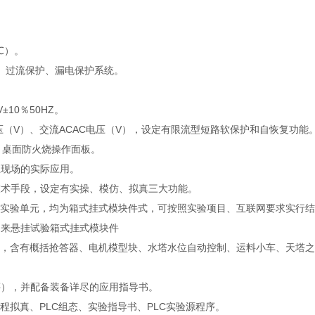
℃）。
、过流保护、漏电保护系统。
V±10％50HZ。
C电压（V）、交流ACAC电压（V），设定有限流型短路软保护和自恢复功能
构造，桌面防火烧操作面板。
业现场的实际应用。
息技术手段，设定有实操、模仿、拟真三大功能。
仿实验单元，均为箱式挂式模块件式，可按照实验项目、互联网要求实行
用来悬挂试验箱式挂式模块件
模型块，含有概括抢答器、电机模型块、水塔水位自动控制、运料小车、天塔
S等），并配备装备详尽的应用指导书。
编程拟真、PLC组态、实验指导书、PLC实验源程序。