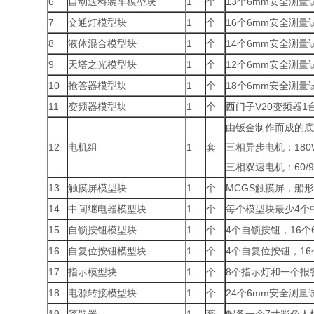
6
自动送料装车模型块
1
个
13个6mm安全测
7
交通灯模型块
1
个
16个6mm安全测
8
液体混合模型块
1
个
14个6mm安全测
9
天塔之光模型块
1
个
12个6mm安全测
10
抢答器模型块
1
个
18个6mm安全测
11
变频器模型块
1
个
西门子
V20变频器1
由钣金制作而成的底
12
电机组
1
套
三相异步电机：180
三相双速电机：60/90
13
触摸屏模型块
1
个
MCGS触摸屏，船
14
中间继电器模型块
1
个
每个模型块最少4个
15
自锁按钮模型块
1
个
4个自锁按钮，16
16
自复位按钮模型块
1
个
4个自复位按钮，1
17
指示模型块
1
个
8个指示灯和一个报
18
电源转接模型块
1
个
24个6mm安全测量