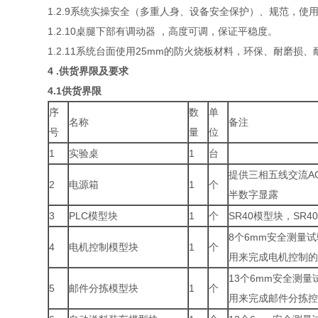
1.2.9系统实操安全（多重人身、设备安全保护）、规范，使
1.2.10桌腿下部有调动器 ，高度可调，保证平稳度。
1.2.11系统台面使用25mm的防火烧板材料，环保、耐磨
4 .供货界限及要求
4.1供货界限
序
数
单
名称
备注
号
量
位
1
实验桌
1
台
提供三相五线交流AC
2
电源箱
1
个
半数字显露
3
PLC模型块
1
个
SR40模型块，SR
8个6mm安全测量
4
电机控制模型块
1
个
用来完成电机控制
13个6mm安全测
5
邮件分拣模型块
1
个
用来完成邮件分拣