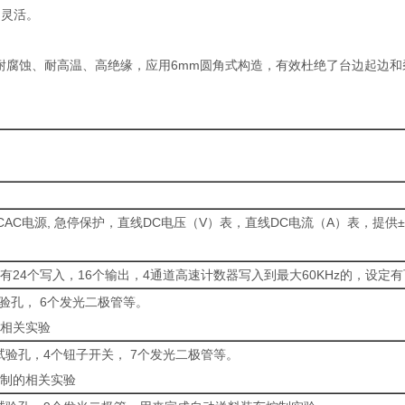
用灵活。
损、耐腐蚀、耐高温、高绝缘，应用6mm圆角式构造，有效杜绝了台边起边
AC电源, 急停保护，直线DC电压（V）表，直线DC电流（A）表，提供±1
40有24个写入，16个输出，4通道高速计数器写入到最大60KHz的，设定
试验孔， 6个发光二极管等。
的相关实验
量试验孔，4个钮子开关， 7个发光二极管等。
控制的相关实验