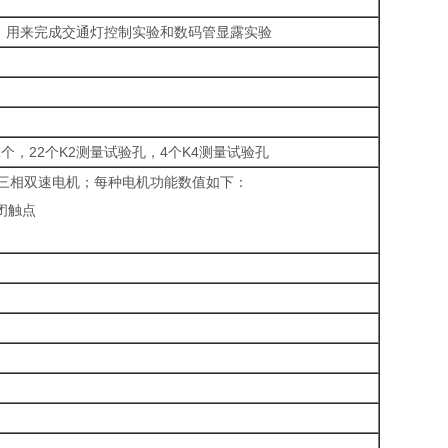
等。用来完成交通灯控制实验和数码管显露实验
1个，22个K2测量试验孔，4个K4测量试验孔
台三相双速电机；每种电机功能数值如下：
闭触点