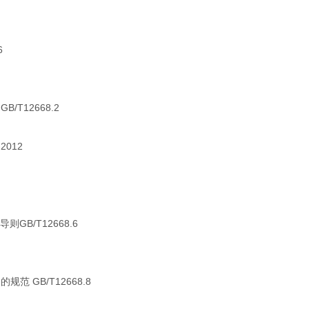
6
T12668.2
2012
B/T12668.6
范 GB/T12668.8