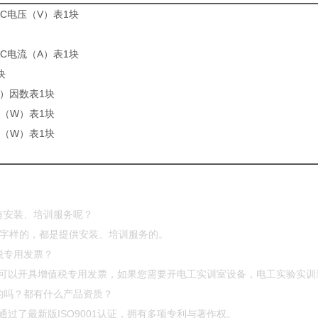
C电压（V）表1块
C电流（A）表1块
块
）因数表1块
（W）表1块
（W）表1块
有安装、培训服务呢？
”等字样的，都是提供安装、培训服务的。
税专用发票？
可以开具增值税专用发票，如果您需要开电工实训室设备，电工实验实训
的吗？都有什么产品资质？
过了最新版ISO9001认证，拥有多项专利与著作权。