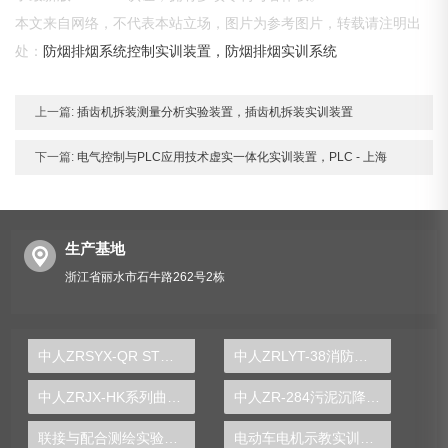
本文来自网络，不代表本站立场，图片为参考图片，转载请注明出
处：
防烟排烟系统控制实训装置，防烟排烟实训系统
上一篇:
插齿机拆装测量分析实验装置，插齿机拆装实训装置
下一篇:
电气控制与PLC应用技术虚实一体化实训装置，PLC - 上海
生产基地
浙江省丽水市石牛路262号2栋
中人ZRSYX-QR STM32嵌入式技术实验箱
中人ZRLYT-38消防技能培训专用仿真电梯模型
中人ZRJX-HK系列曲柄导杆滑块与凸轮机构测试实验台
中人ZR-284污泥沉降实验台
联接与配合测绘实验装置
电动车电机示教实训装置