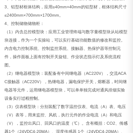
3、铝型材框体结构，应用≥40mm×40mm的铝型材，框体结构尺寸
≤2400mm×700mm×1700mm。
4、控制储物储物柜：
（1）内含总控模型块：应用工业管理终端与数字量模型块从站模型
块连接，作为一个实操站，可以实行基础功能数值的修改和监控。
内含电力控制系统、控制监控系统、接触器、热保护器等控制元
件，操作面板上面有控制开关旋钮、作业状态指示灯及系统流程
图。
（2）继电器模型块：装配备有中间继电器（AC220V），交流ACA
C接触器（AC220V），热继电器，漏电保护开关，熔断器，时间继
电器等元件，运用继电器模型块，可以单单独完成对通风排烟实验
设备实行
过程控制
。
（3）仪表模型块：分别装配了数字温控仪表、电流（A）表、电压
（V）表等，用来监控、风机，执行元件的作业电流（A）和电压
（V），监控出风口、回风口的温度（℃）。含有概括：CO2、
传感
器
1个（24VDC4-20MA）、湿度传感器 1个（24VDC4-20MA）、