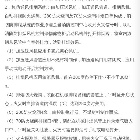
2、模仿通风排烟系统：由加压送风机、加压送风管道、排烟风机、
自动排烟防火烧阀、280防火烧阀及70防火烧阀排烟口等构成，消
防防排烟系统的作业原理是当消防控制中心收到火灾信号时，联动
消防防排烟风机控制储物储物柜启动风机并打开排烟阀，将室内浓
烟从风管中向室外排放，达到排烟效果。
（1）加压送风机应用多翼式离心风机。
（2）加压送风管道应用不燃材料制作，加压送风口用常闭式，应用
手动或电动开启控制方法。
（3）排烟风机应用轴流风机，能在280度条件下作业不小于30Mi
n。
（4）排烟防火烧阀，装配在机械排烟设施的管道上，平时呈开启状
态，火灾时当排管道内温度（℃）达到280度时关闭。
（5）280防火烧阀4套，由控制执行器、不燃材料制作而成。
（6）70防火烧阀排烟口4套，装配在机械排烟风管上作为烟气吸入
口中，平时呈关闭壮态，火灾时需要排烟时手动或电动打开。
（7）火灾探测器、报警器及报警按钮，用来火灾工况下自动报警。