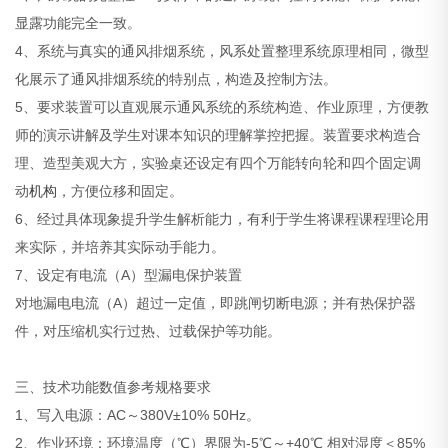
显露功能完全一致。
4、系统与真实的通风排烟系统，风系处置整理系统原理相同，微型
化展示了通风排烟系统的特别点，构造及控制方法。
5、要求装置可以直观展示通风系统的系统构造、作业原理，方便教
师的演示讲解及学生对课本知识的理解掌控把握。装置要求构造合
理、造型美观大方，实验桌还设定有四个万能转向轮和四个固定调
动
机构
，方便位移和固定。
6、经过具体现象提升学生解析能力，有利于学生将课程课程理论用
来实际，并培养其实际动手能力。
7、设定有电流（A）型漏电保护装置
对地漏电电流（A）超过一定值，即跳闸切断电源；并有热保护器
件，对压缩机实行过热、过载保护等功能。
三、技术功能数值参考规格要求
1、写入电源：AC～380V±10% 50Hz。
2、作业环境：环境温度（℃）界限为-5℃～+40℃ 相对湿度＜85%