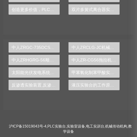
创造更多价值，PLC实验台助你成就工业梦想
双片多簧式离合器实验装置
中人ZRGC-735DCS分布式过程控制系统实训装置
中人ZRCLG-JC机械基础陈列柜（触控语音解说，精制铝模型）
中人ZRHGRG-56顺逆流传热实验台
中人ZR-CG56拖拉机变速箱解剖模型
太阳能光伏发电系统实验实训装置,光伏发电系统实验装置-中人
甲苯氧化制苯甲酸实验装置
反渗透实验装置,反渗透实验设备
液压实验台的工作原理图片,机构运动方案设计实验设计方案模板
沪ICP备15019043号-4
,
PLC实验台
,
实验室设备
,
电工实训台
,
机械传动机构
,
教
学设备