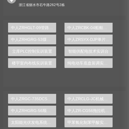
浙江省丽水市石牛路262号2栋
中人ZRHGLT-09管路串并联实验装置
中人ZRCBK-04船舶锚机电气控制技能实训装置
中人ZRHGRG-53煤气表校正实验台
中人ZRSYX-DJP单片机技术实验开发系统
立库PLC控制实训装置
智能供配电技术实训台
楼宇室内布线实训装置
纯电动车底盘装调实训台
中人ZRGC-735DCS分布式过程控制系统实训装置
中人ZRCLG-JC机械基础陈列柜（触控语音解说，精制铝模型）
中人ZRHGRG-56顺逆流传热实验台
中人ZR-CG56拖拉机变速箱解剖模型
太阳能光伏发电系统实验实训装置,光伏发电系统实验装置-中人
甲苯氧化制苯甲酸实验装置