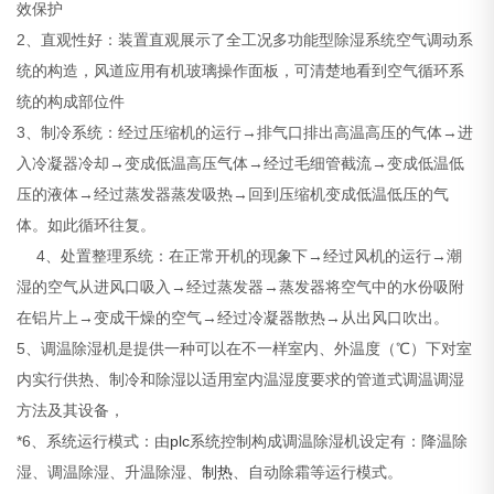
效保护
2、直观性好：装置直观展示了全工况多功能型除湿系统空气调动系
统的构造，风道应用有机玻璃操作面板，可清楚地看到空气循环系
统的构成部位件
3、制冷系统：经过压缩机的运行→排气口排出高温高压的气体→进
入冷凝器冷却→变成低温高压气体→经过毛细管截流→变成低温低
压的液体→经过蒸发器蒸发吸热→回到压缩机变成低温低压的气
体。如此循环往复。
4、处置整理系统：在正常开机的现象下→经过风机的运行→潮
湿的空气从进风口吸入→经过蒸发器→蒸发器将空气中的水份吸附
在铝片上→变成干燥的空气→经过冷凝器散热→从出风口吹出。
5、调温除湿机是提供一种可以在不一样室内、外温度（℃）下对室
内实行供热、制冷和除湿以适用室内温湿度要求的管道式调温调湿
方法及其设备，
*6、系统运行模式：由
plc
系统控制构成调温除湿机设定有：降温除
湿、调温除湿、升温除湿、
制热
、自动除霜等运行模式。