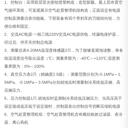
1、控制台：应用双层亚光密纹喷塑构造，造型新颖。最上层布置空
气循环系统，可直观展示空气处置整理机组构造；正面设定有电源
控制及测量仪表功能板。下部装备有四个带刹车的万能转向轮，方
便位移和固定。
2、交流AC电源:一相三线220V交流AC电源供电，经漏电保护器，
经过启、停开关控制总电源
3、测量仪表4-20MA温湿度
传感器
2只，为了能够直观地读数，将各
组温湿度信号取出温度（℃）测量界限为：-40℃～+120℃;湿度测
量界限为：0%～100%
4、真空压力表2只（精确度2.5级）：测量范围分别为-0.1MPa～1.
5MPa、-0.1MPa～3.5MPa分别就地实时测量制冷系统低压侧、高
压侧压力。
5、压力控制器1只:就地实时监测制冷系统低压侧压力、当高压高于
设定值或低压低于设定值时，控制器发出控制信号切断压缩机电源
6、空气处置整理机组：空气处置整理机含有概括粗效过滤器、表冷
器、离心风机