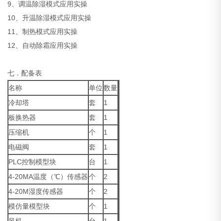
9、调温除湿模式应用实操
10、升温除湿模式应用实操
11、制热模式应用实操
12、自动除霜应用实操
七．配备表
名称
单位
数量
冷却塔
套
1
板换热器
套
1
压缩机
个
1
电磁阀
套
1
PLC控制模型块
台
1
4-20MA温度（℃）传感器
个
2
4-20M湿度传感器
个
2
模仿量模型块
个
1