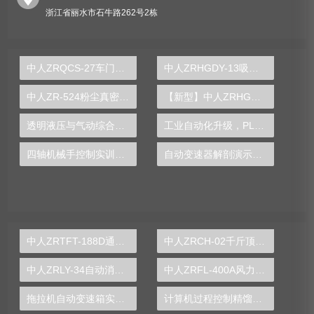
浙江省丽水市石牛路262号2栋
中人ZRQCS-27车门控制系统示教板
中人ZRHGDY-13吸收与解吸单元实训装置
中人ZR-524粉尘真密度测定实验装置
【新型】中人ZRHGGY-23搅拌鼓泡釜中气液两相流动特性实验装置
透明液压与气动综合实训台
工业自动化升级，PLC实验台助你开启新征程
四轴机械手控制实训装置
自动变速器解剖演示实验台
中人ZRTFT-188D通用电工、电子、电拖实验装置
中人ZRCH-02千斤顶测绘实验装置
中人ZRLY-34自动消防报警联动系统实训装置
中人ZRFL-400A风力发电系统实训台
拖拉机自动变速箱实训台,拖拉机自动变速箱实训设备,拖拉机自动变速箱实训装置-中人
计算机过程控制精馏操作实训装置