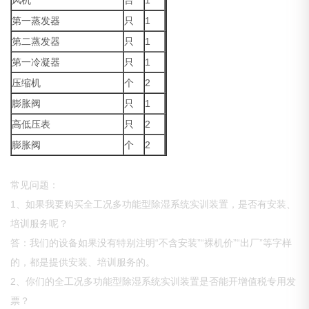
风机
台
1
第一蒸发器
只
1
第二蒸发器
只
1
第一冷凝器
只
1
压缩机
个
2
膨胀阀
只
1
高低压表
只
2
膨胀阀
个
2
常见问题：
1、如果我要购买全工况多功能型除湿系统实训装置，是否有安装、
培训服务呢？
答：我们的设备如果没有特别注明“不含安装”“裸机价”“出厂”等字样
的，都是提供安装、培训服务的。
2、你们的全工况多功能型除湿系统实训装置是否能开增值税专用发
票？