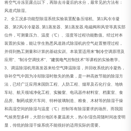
将空气冷冻至露点以下，再除去冷凝后的水分，最常见的方法有：
风道式除湿。
2、
全工况多功能型除湿系统实验装置
配备压缩机、第1风冷冷凝
器、第2风冷冷凝器, 第1蒸发器、第1蒸发器,电磁阀和风管等真实部
位件，可测量压力、温度（℃）、湿度等过程功能数值。经过对本
装置的实验，能让学生熟悉风道路式除湿机的空气处置整理过程，
并得到
热工
测量和计算的基础实训。本装置适用来"
制冷
空调原理及
应用"、"制冷空调技术"、"
建筑
电气
控制技术"等课程的实验教学。
3、调温除湿机用蒸发器来给空气降温除湿，并回收系统的冷凝热，
弥补空气中因为冷却除湿时散失的热量，是一种高效节能的除湿方
法，已经广泛应用来国防工程、人防工程、烟草及石化行业、地铁
车站、航天领域净
化工
程、
实验室
、电讯器件材料室、档案室、食
品房、
制药
或胶片车间、特种玻璃制造、粮食、木材等的除湿干燥
和高湿空间的除湿与温度（℃）控制等有除湿要求的场所。而我国
气候类型多样，大部分地区冬夏温差大，热/冷/湿负荷随时间改变明
显，传统的除湿干燥系统不能很好的适用实际的需要。