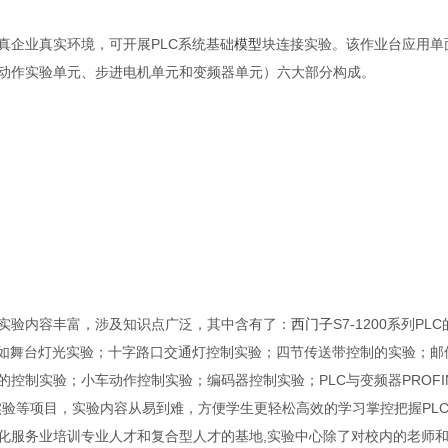
真企业真实环境，可开展PLC系统基础
模型
块连接实验。该作业台应用单
动作实验单元、步进电机单元和变频器单元）六大部分构成。
实验内容丰富，涉及知识点广泛，其中含有了：
西门子
S7-1200系列
，如舞台灯光实验；十字路口交通灯控制实验；四节传送带控制的实验；邮
制实验；小车动作控制实验；编码器控制实验；PLC与变频器PROFIN
实验等项目，实验内容从易到难，方便学生更轻松高效的学习掌控把握PL
化服务业培训专业人才和复合型人才的基地,实验中心除了对校内的老师