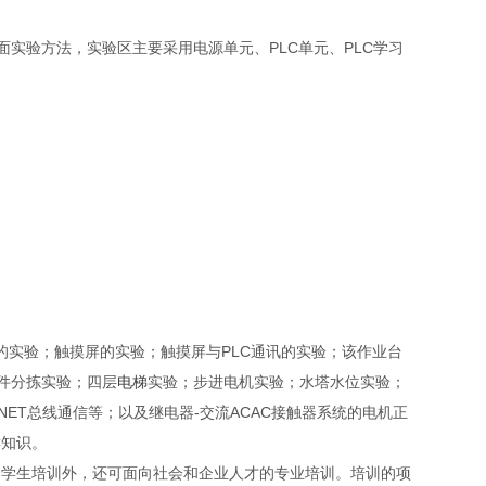
面实验方法，实验区主要采用电源单元、PLC单元、PLC学习
PLC的实验；触摸屏的实验；触摸屏与PLC通讯的实验；该作业台
件分拣实验；四层
电梯
实验；步进电机实验；水塔水位实验；
ET总线通信等；以及继电器-交流ACAC接触器系统的电机正
C知识。
和学生培训外，还可面向社会和企业人才的专业培训。培训的项