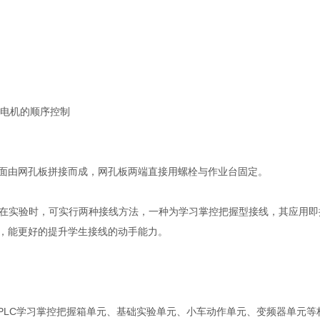
台电机的顺序控制
面由网孔板拼接而成，网孔板两端直接用螺栓与作业台固定。
实验。在实验时，可实行两种接线方法，一种为学习掌控把握型接线，其应用
，能更好的提升学生接线的动手能力。
PLC学习掌控把握箱单元、基础实验单元、小车动作单元、变频器单元等