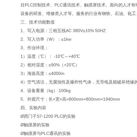
目PLC控制技术、PLC通讯技术、触摸屏技术。面向的人才有
设备的研发、维修类人才等。服务的行业有钢铁、石油、
化工
三、技术功能数值
1、写入电源：三相五线AC 380V±10% 50HZ
2、写入功率（W）：≤1kw
3、作业环境：
1）温度（℃）： -10℃～+40℃
2）相对湿度：≤90%（+20℃）
3）海拔高度：≤4000m
4）空气清洁，无腐蚀性及爆炸性气体，无导电及能破坏绝缘
4、设备重量（kg）:100kg
5、外观尺寸：长×宽×高=800mm×800mm×1940mm
四、实验内容
Ø西门子S7-1200 PLC的实验
Ø触摸屏的实验
Ø触摸屏与PLC通讯的实验